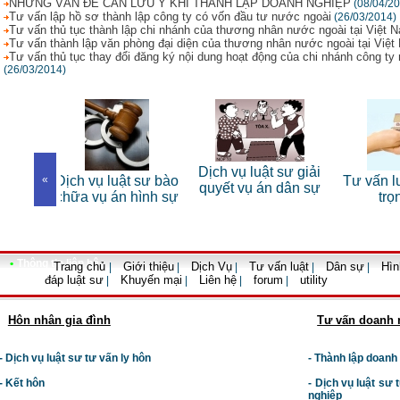
NHỮNG VẤN ĐỀ CẦN LƯU Ý KHI THÀNH LẬP DOANH NGHIỆP
(08/04/2
Tư vấn lập hồ sơ thành lập công ty có vốn đầu tư nước ngoài
(26/03/2014)
Tư vấn thủ tục thành lập chi nhánh của thương nhân nước ngoài tại Việt 
Tư vấn thành lập văn phòng đại diện của thương nhân nước ngoài tại Việ
Tư vấn thủ tục thay đổi đăng ký nội dung hoạt động của chi nhánh công ty
(26/03/2014)
Dịch vụ luật sư giải
ật sư bào
«
Tư vấn luật đất đai
Dịch vụ
quyết vụ án dân sự
 hình sự
trọn gói
•
Thông tin liên hệ
Trang chủ
Giới thiệu
Dịch Vụ
Tư vấn luật
Dân sự
Hìn
|
|
|
|
|
đáp luật sư
Khuyến mại
Liên hệ
forum
utility
|
|
|
|
Hôn nhân gia đình
Tư vấn doanh 
- Dịch vụ luật sư tư vấn ly hôn
- Thành lập doanh
- Kết hôn
-
Dịch vụ luật sư t
nghiệp