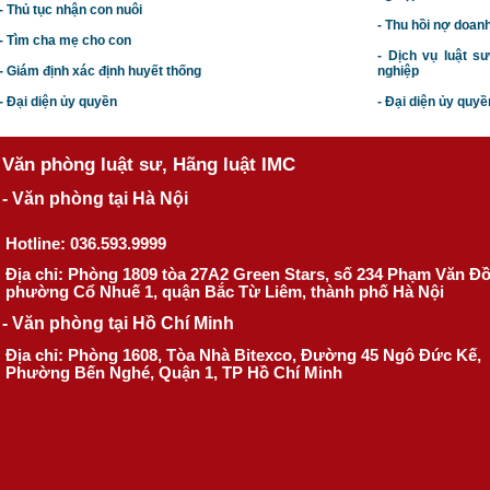
- Thủ tục nhận con nuôi
- Thu hồi nợ doan
- Tìm cha mẹ cho con
- Dịch vụ luật s
- Giám định xác định huyết thống
nghiệp
- Đại diện ủy quyền
- Đại diện ủy quyề
Văn phòng luật sư, Hãng luật IMC
- Văn phòng tại Hà Nội
Hotline: 036.593.9999
Địa chỉ: Phòng 1809 tòa 27A2 Green Stars, số 234 Phạm Văn Đ
phường Cổ Nhuế 1, quận Bắc Từ Liêm, thành phố Hà Nội
- Văn phòng tại Hồ Chí Minh
Địa chỉ: Phòng 1608, Tòa Nhà Bitexco, Đường 45 Ngô Đức Kế,
Phường Bến Nghé, Quận 1, TP Hồ Chí Minh