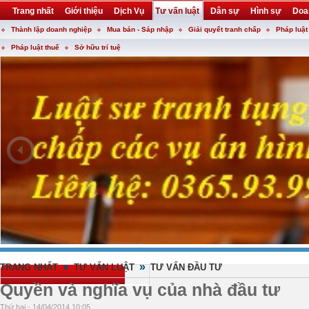
Trang nhất
Giới thiệu
Dịch Vụ
Tư vấn luật
Dân sự
Hình sự
Doa
Thành lập doanh nghiệp
Mua bán - Sáp nhập
Giải quyết tranh chấp
Pháp luật
Khuyến mại
Liên hệ
forum
utility
Pháp luật thuế
Sở hữu trí tuệ
»
»
TRANG NHẤT
TƯ VẤN LUẬT
TƯ VẤN ĐẦU TƯ
Quyền và nghĩa vụ của nhà đầu tư
Thứ hai - 14/04/2014 10:05