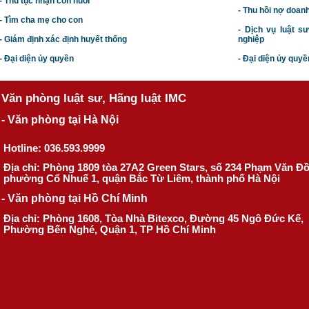
- Thủ tục nhận con nuôi
- Thu hồi nợ doan
- Tìm cha mẹ cho con
- Dịch vụ luật s
- Giám định xác định huyết thống
nghiệp
- Đại diện ủy quyền
- Đại diện ủy quyề
Văn phòng luật sư, Hãng luật IMC
- Văn phòng tại Hà Nội
Hotline: 036.593.9999
Địa chỉ: Phòng 1809 tòa 27A2 Green Stars, số 234 Phạm Văn Đ
phường Cổ Nhuế 1, quận Bắc Từ Liêm, thành phố Hà Nội
- Văn phòng tại Hồ Chí Minh
Địa chỉ: Phòng 1608, Tòa Nhà Bitexco, Đường 45 Ngô Đức Kế,
Phường Bến Nghé, Quận 1, TP Hồ Chí Minh