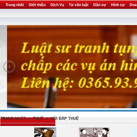
Trang nhất
Giới thiệu
Dịch Vụ
Tư vấn luật
Dân sự
Hình sự
Doa
Khuyến mại
Liên hệ
forum
utility
»
»
TRANG NHẤT
THUẾ
HỎI ĐÁP THUẾ