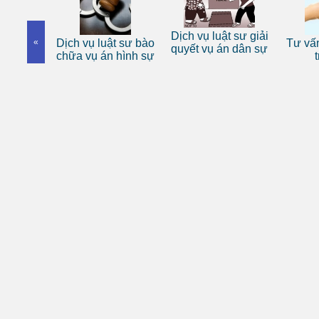
 sư riêng
Dịch vụ luật sư giải
«
Dịch vụ luật sư bào
Tư vấn
nhân
quyết vụ án dân sự
chữa vụ án hình sự