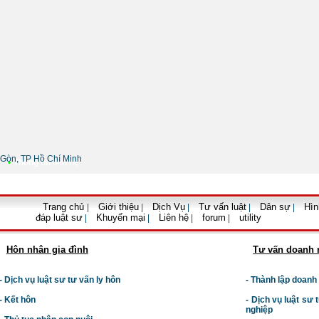
Gòn, TP Hồ Chí Minh
•
Thông tin liên hệ
Trang chủ
Giới thiệu
Dịch Vụ
Tư vấn luật
Dân sự
Hìn
|
|
|
|
|
đáp luật sư
Khuyến mại
Liên hệ
forum
utility
|
|
|
|
Hôn nhân gia đình
Tư vấn doanh 
- Dịch vụ luật sư tư vấn ly hôn
- Thành lập doanh
- Kết hôn
-
Dịch vụ luật sư t
nghiệp