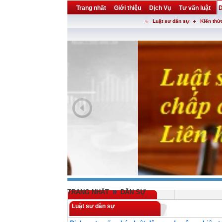
Trang nhất
Giới thiệu
Dịch Vụ
Tư vấn luật
D
Luật sư dân sự
Kiến thứ
Khuyến mại
Liên hệ
forum
utility
»
TRANG NHẤT
DÂN SỰ
Luật sư dân sự