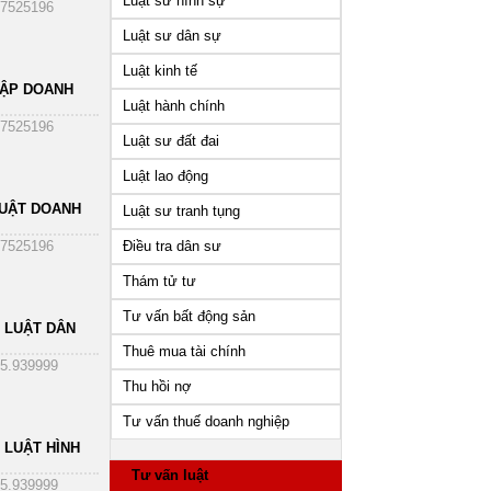
Luật sư hình sự
7525196
Luật sư dân sự
Luật kinh tế
HẬP DOANH
Luật hành chính
7525196
Luật sư đất đai
Luật lao động
UẬT DOANH
Luật sư tranh tụng
Điều tra dân sư
7525196
Thám tử tư
Tư vấn bất động sản
 LUẬT DÂN
Thuê mua tài chính
5.939999
Thu hồi nợ
Dịch vụ tư vấn luật
ấn pháp
Dịch vụ tư vấn ly hôn
Dịch vụ tư
hôn nhân gia đình
hiệp uy
Tư vấn thuế doanh nghiệp
doanh ngh
 LUẬT HÌNH
Tư vấn luật
5.939999