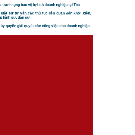
a tranh tụng bảo vệ lợi ích doanh nghiệp tại Tòa
 luật sư tư vấn các thủ tục liên quan đến khởi kiện,
p hình sư, dân sự
n ủy quyền giải quyết các công việc cho doanh nghiệp
Căn cứ ly hôn theo luật hôn
nhân gia đình
Trình tự thủ tục khởi kiện vụ
án hôn nhân gia đình