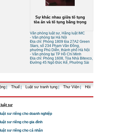
Sự khác nhau giữa tố tụng
tòa án và tố tụng bằng trọng
tài
Văn phòng luật sư, Hãng luật IMC
- Văn phòng tại Hà Nội
Địa chỉ: Phòng 1809 tòa 27A2 Green
Stars, số 234 Phạm Văn Đồng,
phường Phú Diễn, thành phố Hà Nội
- Văn phòng tại TP Hồ Chí Minh
Địa chỉ: Phòng 1608, Tòa Nhà Bitexco,
Đường 45 Ngô Đức Kế, Phường Sài
Thủ tục giải thể doanh
nghiệp
ộng
Thuế
Luật sư tranh tụng
Thư Viện
Hỏi
|
|
|
|
 luật sư
 luật sư riêng cho doanh nghiệp
Thủ tục tạm ngừng kinh
 luật sư riêng cho gia đình
doanh của doanh nghiệp
 luật sư riêng cho cá nhân