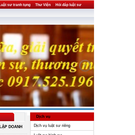
Luật sư tranh tụng
Thư Viện
Hỏi đáp luật sư
Dịch vụ
Dịch vụ luật sư riêng
LẬP DOANH