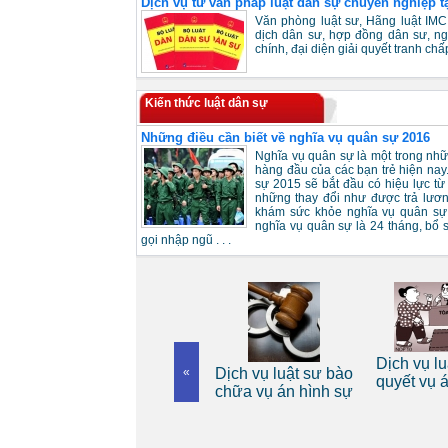
Dịch vụ tư vấn pháp luật dân sự chuyên nghiệp t
Văn phòng luật sư, Hãng luật IMC
dịch dân sư, hợp đồng dân sư, ng
chính, đại diện giải quyết tranh chấ
Kiến thức luật dân sự
Những điều cần biết về nghĩa vụ quân sự 2016
Nghĩa vụ quân sự là một trong nh
hàng đầu của các bạn trẻ hiện nay
sự 2015 sẽ bắt đầu có hiệu lực từ
những thay đổi như được trả lươ
khám sức khỏe nghĩa vụ quân sự,
nghĩa vụ quân sự là 24 tháng, bổ 
gọi nhập ngũ . . .
Dịch vụ luật sư riêng
Dịch vụ luật sư gi
Dịch vụ luật sư bào
«
cho cá nhân
quyết vụ án dân 
chữa vụ án hình sự