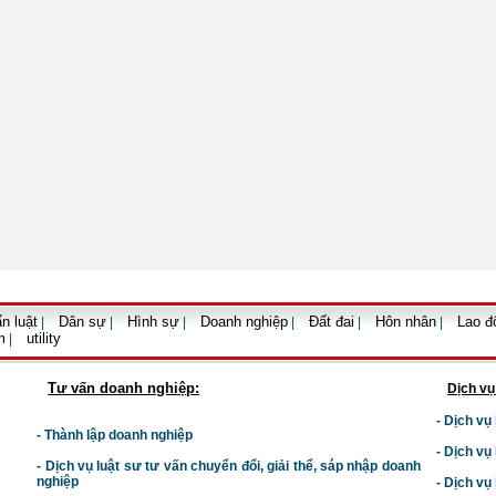
n luật
Dân sự
Hình sự
Doanh nghiệp
Đất đai
Hôn nhân
Lao đ
|
|
|
|
|
|
m
utility
|
Tư vấn doanh nghiệp:
Dịch vụ
- Dịch vụ
- Thành lập doanh nghiệp
- Dịch vụ
-
Dịch vụ luật sư t
ư vấn chuyển đổi, giải thể, sáp nhập doanh
nghiệp
- Dịch vụ