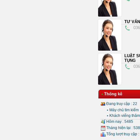
TƯ VẤN
036
LUẬT S
TỤNG
036
Thống kê
•
Đang truy cập : 22
•
Máy chủ tìm kiếm 
•
Khách viếng thăm 
Hôm nay : 5485
Tháng hiện tại : 53
Tổng lượt truy cập :