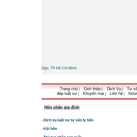
Gòn, TP Hồ Chí Minh
•
Thông tin liên hệ
Trang chủ
Giới thiệu
Dịch Vụ
Tư vấ
|
|
|
đáp luật sư
Khuyến mại
Liên hệ
foru
|
|
|
Hôn nhân gia đình
- Dịch vụ luật sư tư vấn ly hôn
- Kết hôn