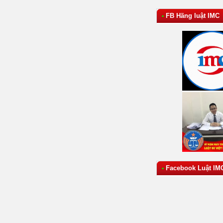
FB Hãng luật IMC
•
Facebook Luật IM
•