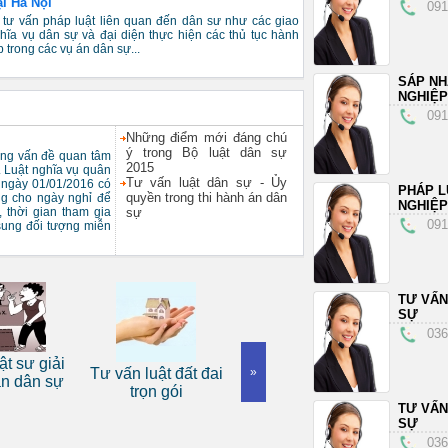
ại Hà Nội
091
 tư vấn pháp luật liên quan đến dân sư như các giao
hĩa vụ dân sự và đại diện thực hiện các thủ tục hành
p trong các vụ án dân sự...
SÁP N
NGHIỆP
091
Những điểm mới đáng chú
ý trong Bộ luật dân sự
ững vấn đề quan tâm
2015
. Luật nghĩa vụ quân
Tư vấn luật dân sự - Ủy
 ngày 01/01/2016 có
PHÁP L
quyền trong thi hành án dân
ng cho ngày nghỉ để
NGHIỆP
 thời gian tham gia
sự
091
sung đối tượng miễn
TƯ VẤN
SỰ
036
Dịch vụ tư v
ải
Tư vấn luật đất đai
Dịch vụ luật sư tranh
»
luật doanh ng
sự
trọn gói
tụng
tín
TƯ VẤN
SỰ
036