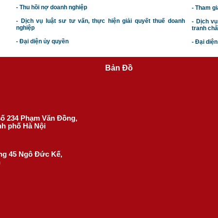
- Thu hồi nợ doanh nghiệp
- Tham gi
- Dịch vụ luật sư tư vấn, thực hiện giải quyết thuế doanh
- Dịch vụ
nghiệp
tranh chấ
- Đại diện ủy quyền
- Đại diệ
Bản Đồ
 số 234 Phạm Văn Đồng,
nh phố Hà Nội
ờng 45 Ngô Đức Kế,
h