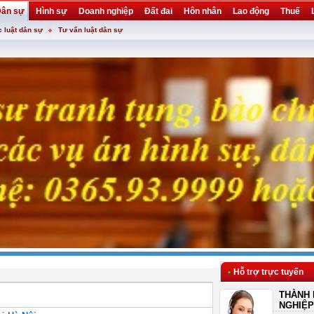
ân sự
Hình sự
Doanh nghiệp
Đất đai
Hôn nhân
Lao động
Thuế
c luật dân sự
Tư vấn luật dân sự
•
Hỗ trợ trực tuyến
THÀNH 
NGHIỆP