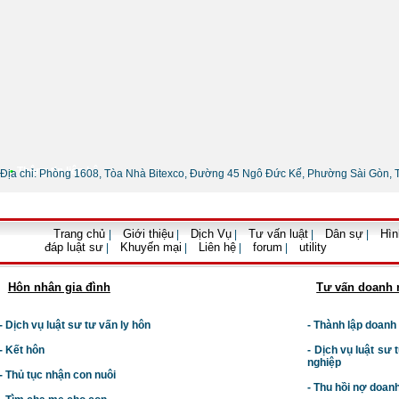
•
Thông tin liên hệ
Địa chỉ: Phòng 1608, Tòa Nhà Bitexco, Đường 45 Ngô Đức Kế, Phường Sài Gòn, 
Trang chủ
Giới thiệu
Dịch Vụ
Tư vấn luật
Dân sự
Hìn
|
|
|
|
|
đáp luật sư
Khuyến mại
Liên hệ
forum
utility
|
|
|
|
Hôn nhân gia đình
Tư vấn doanh 
- Dịch vụ luật sư tư vấn ly hôn
- Thành lập doanh
- Kết hôn
-
Dịch vụ luật sư t
nghiệp
- Thủ tục nhận con nuôi
- Thu hồi nợ doan