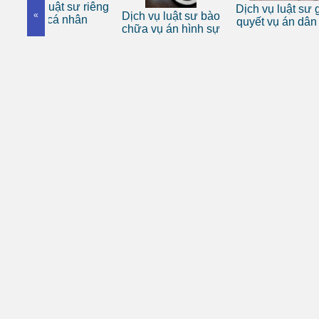
t sư riêng
Dịch vụ luật sư giải
«
Dịch vụ luật sư bào
Tư vấn
 nhân
quyết vụ án dân sự
chữa vụ án hình sự