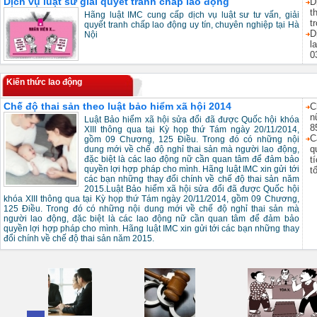
Dịch vụ luật sư giải quyết tranh chấp lao động
D
t
Hãng luật IMC cung cấp dịch vụ luật sư tư vấn, giải
t
quyết tranh chấp lao động uy tín, chuyên nghiệp tại Hà
D
Nội
l
0
Kiến thức lao động
Chế độ thai sản theo luật bảo hiểm xã hội 2014
C
n
Luật Bảo hiểm xã hội sửa đổi đã được Quốc hội khóa
8
XIII thông qua tại Kỳ họp thứ Tám ngày 20/11/2014,
C
gồm 09 Chương, 125 Điều. Trong đó có những nội
q
dung mới về chế độ nghỉ thai sản mà người lao động,
đặc biệt là các lao động nữ cần quan tâm để đảm bảo
t
quyền lợi hợp pháp cho mình. Hãng luật IMC xin gửi tới
tố
các bạn những thay đổi chính về chế độ thai sản năm
2015.Luật Bảo hiểm xã hội sửa đổi đã được Quốc hội
khóa XIII thông qua tại Kỳ họp thứ Tám ngày 20/11/2014, gồm 09 Chương,
125 Điều. Trong đó có những nội dung mới về chế độ nghỉ thai sản mà
người lao động, đặc biệt là các lao động nữ cần quan tâm để đảm bảo
quyền lợi hợp pháp cho mình. Hãng luật IMC xin gửi tới các bạn những thay
đổi chính về chế độ thai sản năm 2015.