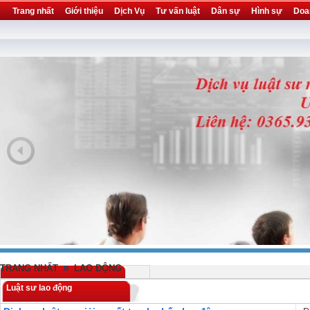
Trang nhất
Giới thiệu
Dịch Vụ
Tư vấn luật
Dân sự
Hình sự
Doa
Khuyến mại
Liên hệ
forum
utility
»
TRANG NHẤT
LAO ĐỘNG
Luật sư lao động