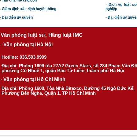
- Tìm cha mẹ cho con
- Dịch vụ luật s
- Giám định xác định huyết thống
nghiệp
- Đại diện ủy quyền
- Đại diện ủy quyề
Văn phòng luật sư, Hãng luật IMC
- Văn phòng tại Hà Nội
Hotline: 036.593.9999
Địa chỉ: Phòng 1809 tòa 27A2 Green Stars, số 234 Phạm Văn Đ
phường Cổ Nhuế 1, quận Bắc Từ Liêm, thành phố Hà Nội
- Văn phòng tại Hồ Chí Minh
Địa chỉ: Phòng 1608, Tòa Nhà Bitexco, Đường 45 Ngô Đức Kế,
Phường Bến Nghé, Quận 1, TP Hồ Chí Minh