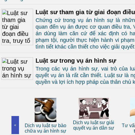
Luật sư tham gia từ giai đoạn điều 
Chứng cứ trong vụ án hình sự là những 
quan đến vụ án được cơ quan điều tra, 
án dùng làm căn cứ để xác định có ha
phạm tội, người thực hiện hành vi phạm
tình tiết khác cần thiết cho việc giải quy
Luật sư trong vụ án hình sự
Trong các vụ án hình sự, vai trò của luậ
quyết vụ án là rất cần thiết. Luật sư là 
quyền và lợi ích hợp pháp của thân chủ 
 sư riêng
Dịch vụ luật sư giải
«
Dịch vụ luật sư bào
Tư vấn
nhân
quyết vụ án dân sự
chữa vụ án hình sự