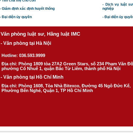
- Tìm cha mẹ cho con
- Dịch vụ luật s
- Giám định xác định huyết thống
nghiệp
- Đại diện ủy quyền
- Đại diện ủy quyề
Văn phòng luật sư, Hãng luật IMC
- Văn phòng tại Hà Nội
Hotline: 036.593.9999
Địa chỉ: Phòng 1809 tòa 27A2 Green Stars, số 234 Phạm Văn Đ
phường Cổ Nhuế 1, quận Bắc Từ Liêm, thành phố Hà Nội
- Văn phòng tại Hồ Chí Minh
Địa chỉ: Phòng 1608, Tòa Nhà Bitexco, Đường 45 Ngô Đức Kế,
Phường Bến Nghé, Quận 1, TP Hồ Chí Minh