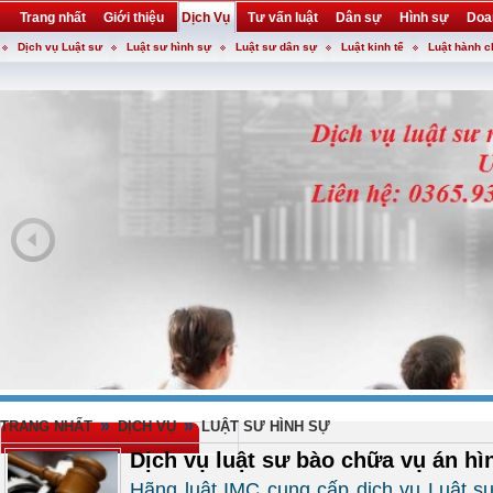
Trang nhất
Giới thiệu
Dịch Vụ
Tư vấn luật
Dân sự
Hình sự
Doa
Dịch vụ Luật sư
Luật sư hình sự
Luật sư dân sự
Luật kinh tế
Luật hành c
Khuyến mại
Liên hệ
forum
utility
»
»
TRANG NHẤT
DỊCH VỤ
LUẬT SƯ HÌNH SỰ
Dịch vụ luật sư bào chữa vụ án hì
Hãng luật IMC cung cấp dịch vụ Luật sư