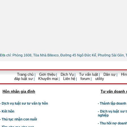
•
Thông tin liên hệ
Địa chỉ: Phòng 1608, Tòa Nhà Bitexco, Đường 45 Ngô Đức Kế, Phường Sài Gòn, 
Trang chủ
Giới thiệu
Dịch Vụ
Tư vấn luật
Dân sự
Hìn
|
|
|
|
|
đáp luật sư
Khuyến mại
Liên hệ
forum
utility
|
|
|
|
Hôn nhân gia đình
Tư vấn doanh 
- Dịch vụ luật sư tư vấn ly hôn
- Thành lập doanh
- Kết hôn
-
Dịch vụ luật sư t
nghiệp
- Thủ tục nhận con nuôi
- Thu hồi nợ doan