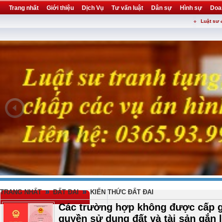
Trang nhất
Giới thiệu
Dịch Vụ
Tư vấn luật
Dân sự
Hình sự
Doa
Luật sư 
Khuyến mại
Liên hệ
forum
utility
»
»
TRANG NHẤT
ĐẤT ĐAI
KIẾN THỨC ĐẤT ĐAI
Các trường hợp không được cấp 
quyền sử dụng đất và tài sản gắn l