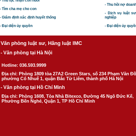
- Thủ tục nhận con nuôi
- Thu hồi nợ doan
- Tìm cha mẹ cho con
- Dịch vụ luật s
- Giám định xác định huyết thống
nghiệp
- Đại diện ủy quyền
- Đại diện ủy quyề
Văn phòng luật sư, Hãng luật IMC
- Văn phòng tại Hà Nội
Hotline: 036.593.9999
Địa chỉ: Phòng 1809 tòa 27A2 Green Stars, số 234 Phạm Văn Đ
phường Cổ Nhuế 1, quận Bắc Từ Liêm, thành phố Hà Nội
- Văn phòng tại Hồ Chí Minh
Địa chỉ: Phòng 1608, Tòa Nhà Bitexco, Đường 45 Ngô Đức Kế,
Phường Bến Nghé, Quận 1, TP Hồ Chí Minh