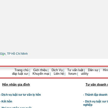
Gòn, TP Hồ Chí Minh
•
Thông tin liên hệ
Trang chủ
Giới thiệu
Dịch Vụ
Tư vấn luật
Dân sự
Hìn
|
|
|
|
|
đáp luật sư
Khuyến mại
Liên hệ
forum
utility
|
|
|
|
Hôn nhân gia đình
Tư vấn doanh 
- Dịch vụ luật sư tư vấn ly hôn
- Thành lập doanh
- Kết hôn
-
Dịch vụ luật sư t
nghiệp