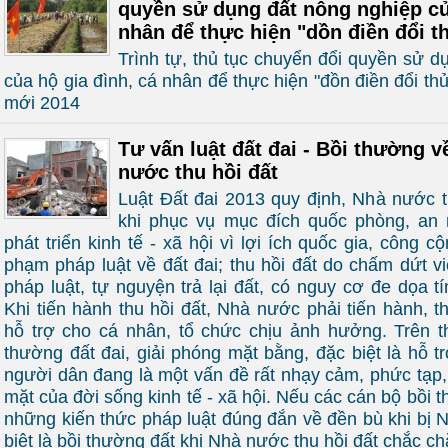
quyền sử dụng đất nông nghiệp củ
nhân để thực hiện "dồn điền đổi t
Trình tự, thủ tục chuyển đổi quyền sử d
của hộ gia đình, cá nhân để thực hiện "đồn điền đổi thửa
mới 2014
Tư vấn luật đất đai - Bồi thường v
nước thu hồi đất
Luật Đất đai 2013 quy định, Nhà nước t
khi phục vụ mục đích quốc phòng, an n
phát triển kinh tế - xã hội vì lợi ích quốc gia, công c
phạm pháp luật về đất đai; thu hồi đất do chấm dứt v
pháp luật, tự nguyện trả lại đất, có nguy cơ đe dọa 
Khi tiến hành thu hồi đất, Nhà nước phải tiến hành, t
hỗ trợ cho cá nhân, tổ chức chịu ảnh hưởng. Trên th
thường đất đai, giải phóng mặt bằng, đặc biệt là hỗ tr
người dân đang là một vấn đề rất nhạy cảm, phức tạp
mặt của đời sống kinh tế - xã hội. Nếu các cán bộ bồi 
những kiến thức pháp luật đúng đắn về đền bù khi bị 
biệt là bồi thường đất khi Nhà nước thu hồi đất chắc c