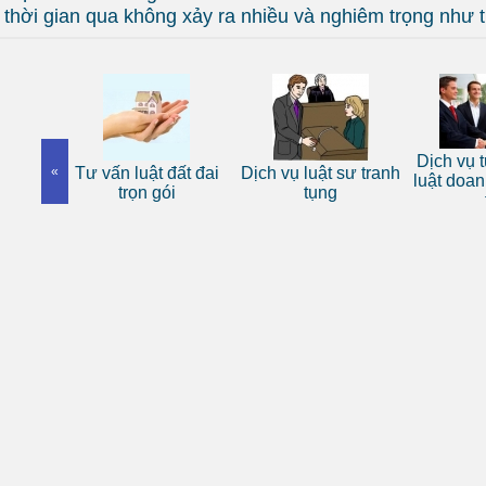
thời gian qua không xảy ra nhiều và nghiêm trọng như 
D
Dịch vụ tư vấn pháp
 luật đất đai
«
Dịch vụ luật sư tranh
luật doanh nghiệp uy
trọn gói
tụng
tín