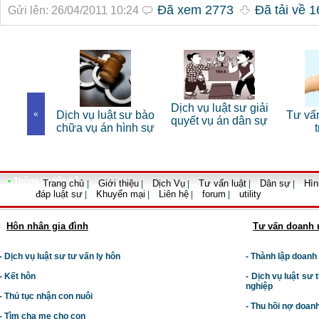
Đã xem 2773
Đã tải về 1
Gửi lên: 26/04/2011 10:24
sư riêng
Dịch vụ luật sư giải
«
Dịch vụ luật sư bào
Tư vấn 
nhân
quyết vụ án dân sự
chữa vụ án hình sự
tr
•
Thông tin liên hệ
Trang chủ
Giới thiệu
Dịch Vụ
Tư vấn luật
Dân sự
Hìn
|
|
|
|
|
đáp luật sư
Khuyến mại
Liên hệ
forum
utility
|
|
|
|
Hôn nhân gia đình
Tư vấn doanh 
- Dịch vụ luật sư tư vấn ly hôn
- Thành lập doanh
- Kết hôn
-
Dịch vụ luật sư t
nghiệp
- Thủ tục nhận con nuôi
- Thu hồi nợ doan
- Tìm cha mẹ cho con