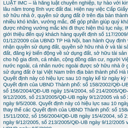
LUẬT IMC – là hãng luật chuyên nghiệp, tự hào với ki
lâu năm trong lĩnh vực đất đai. Hiện nay việc Cấp Gi
sở hữu nhà ở, quyền sử dụng đất ở trên địa bàn thàn
nhiều khó khăn, vướng mắc, để góp phần giúp quý khá
được những vướng mắc khi đi thực hiện thủ tục này, I
giới thiệu đến quý khách hàng quyết định số 117/20
01/12/2009 của UBND TP Hà Nội, ban hành Quy định 
nhận quyền sử dụng đất, quyền sở hữu nhà ở và tài sả
đất, đăng ký biến động về sử dụng đất, sở hữu tài sản 
cho hộ gia đình, cá nhân, cộng đồng dân cư, người Vi
nước ngoài, cá nhân nước ngoài được sở hữu nhà ở g
sử dụng đất ở tại Việt Nam trên địa bàn thành phố Hà 
Quyết định này có hiệu lực sau 10 ngày kể từ ngày ký 
Quyết định của UBND Thành phố: số 158/2002/QĐ-UB
số 156/2004/QĐ-UB ngày 15/4/2004, số 214/2005/QĐ
9/12/2005, số 213/2005/QĐ-UB ngày 9/12/2005 và s
ngày 9/5/2008. Quyết định này có hiệu lực sau 10 ngà
thay thế các Quyết định của UBND Thành phố: số 15
15/11/2002, số 156/2004/QĐ-UB ngày 15/4/2004, số
ngày 9/12/2005, số 213/2005/QĐ-UB ngày 9/12/2005 