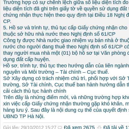
Trường hợp có sự chênh lệch giữa số liệu diện tích đo
liệu diện tích đã ghi trên giấy tờ về quyền sử dụng đất 
chứng nhận thực hiện theo quy định tại Điều 18 Nghị 
CP.
5. Hồ sơ và trình tự, thủ tục cấp Giấy chứng nhận ch
thuộc sở hữu nhà nước theo Nghị định số 61/CP
Công ty được Nhà nước giao nhiệm vụ bán nhà ở thu
nước cho người đang thuê theo Nghị định số 61/CP có
thay người mua nhà một (01) bộ hồ sơ tại Văn phòng 
dụng đất cấp huyện.
Hồ sơ, trình tự, thủ tục theo hướng dẫn của liên ngàn
nguyên và Môi trường – Tài chính – Cục thuế.
Sở Xây dựng có trách nhiệm chủ trì, phối hợp với Sở 
trường, Sở Tài chính, Cục thuế ban hành hướng dẫn 
cải cách thủ tục hành chính
Trên đây là nhứng điểm mới, và những trường hợp khó 
xin việc cấp Giấy chứng nhận thường gặp khó khăn, 
hàng lưu ý. Sau đây là nội dung cụ thể của quyết địn
UBND TP Hà Nội.
Đã xem 2675
Đã tải về 1
Gửi lên: 29/10/2012 15:27