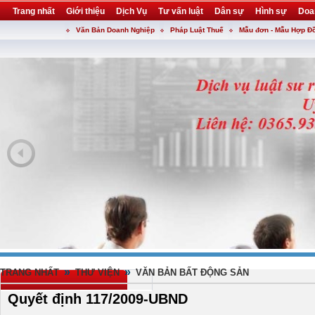
Trang nhất
Giới thiệu
Dịch Vụ
Tư vấn luật
Dân sự
Hình sự
Doa
Văn Bản Doanh Nghiệp
Pháp Luật Thuế
Mẫu đơn - Mẫu Hợp Đ
Khuyến mại
Liên hệ
forum
utility
»
»
TRANG NHẤT
THƯ VIỆN
VĂN BẢN BẤT ĐỘNG SẢN
Quyết định 117/2009-UBND