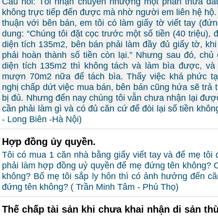
Câu hỏi: Tôi nhận chuyển nhượng một phần thửa đấ
không trực tiếp đến được mà nhờ người em liên hệ hộ. 
thuận với bên bán, em tôi có làm giấy tờ viết tay (đứn
dung: “Chúng tôi đặt cọc trước một số tiền (40 triệu),
diện tích 135m2, bên bán phải làm đầy đủ giấy tờ, khi
phải hoàn thành số tiền còn lại.” Nhưng sau đó, chủ đấ
diện tích 135m2 thì không tách và làm bìa được, và 
mượn 70m2 nữa để tách bìa. Thấy việc khá phức tạ
nghị chấp dứt việc mua bán, bên bán cũng hứa sẽ trả ti
bị đủ. Nhưng đến nay chúng tôi vẫn chưa nhận lại được 
cần phải làm gì và có đủ căn cứ để đòi lại số tiền kh
- Long Biên -Hà Nội)
Hợp đồng ủy quyền.
Tôi có mua 1 căn nhà bằng giấy viết tay và để mẹ tôi 
phải làm hợp đồng uỷ quyền để mẹ đứng tên không?
không? Bố mẹ tôi sắp ly hôn thì có ảnh hưởng đến că
đứng tên không? ( Trần Minh Tâm - Phú Thọ)
Thế chấp tài sản khi chưa khai nhận di sản th