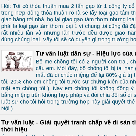
Hỏi: Tôi có thỏa thuận mua 2 tấn gạo từ 1 công ty c
trong hợp đồng thỏa thuận rõ là sẽ lấy loại gạo tám t
giao hàng tới nhà, họ lại giao gạo tám thơm nhưng loại 
phải là loại gạo tám thơm loại 1 vì chúng tôi cũng đã 
rất nhiều lần và những lần trước đều được giao hà
đúng chủng loại. Vậy tôi sẽ có quyền gì trong trường h
Tư vấn luật dân sự - Hiệu lực của
Bố mẹ chồng tôi có 2 người con trai, ch
cậu em. Mới đây, bố chồng tôi bị tai nạn 
mất đã di chúc miệng để lại 80% giá trị 
tôi, 20% cho em chồng tôi trước sự chứng kiến của n
mặt em chồng tôi ). Nay em chồng tôi không đồng ý 
bằng miệng trên không hợp pháp và đòi chia đôi số di s
luật sư cho tôi hỏi trong trường hợp này giải quyết th
Nội )
Tư vấn luật - Giải quyết tranh chấp về di sản t
thời hiệu