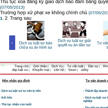
Thủ tục xóa đăng ký giao dịch bảo đảm bằng quy
(07/05/2013)
Trường hợp xử phạt xe không chính chủ
(07/05/20
2
Trang sau
1
,
Dịch vụ luật sư giải
Dịch vụ luật sư bào
«
Tư vấn luật đất 
quyết vụ án dân sự
chữa vụ án hình sự
trọn gói
•
Thông tin liên hệ
Trang chủ
Giới thiệu
Dịch Vụ
Tư vấn luật
Dân sự
Hìn
|
|
|
|
|
đáp luật sư
Khuyến mại
Liên hệ
forum
utility
|
|
|
|
Hôn nhân gia đình
Tư vấn doanh 
- Dịch vụ luật sư tư vấn ly hôn
- Thành lập doanh
- Kết hôn
-
Dịch vụ luật sư t
nghiệp
- Thủ tục nhận con nuôi
- Thu hồi nợ doan