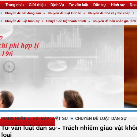
Trang nhất
Giới thiệu
Dịch Vụ
Tư vấn luật
Dân sự
Hình sự
Doa
Chuyên đề bất động sản
Chuyên đề luật kinh tế
Chuyên đề cho vay thế chấp
Khuyến mại
Liên hệ
forum
utility
Chuyên đề luật hình sự
Chuyên đề luật hành chính
Chuyên đề hôn nhân gia đình
»
»
TRANG NHẤT
HỎI ĐÁP LUẬT SƯ
CHUYÊN ĐỀ LUẬT DÂN SỰ
Tư vấn luật dân sự - Trách nhiệm giao vật kh
loại