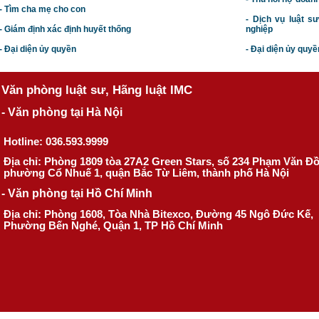
- Tìm cha mẹ cho con
- Dịch vụ luật s
- Giám định xác định huyết thống
nghiệp
- Đại diện ủy quyền
- Đại diện ủy quyề
Văn phòng luật sư, Hãng luật IMC
- Văn phòng tại Hà Nội
Hotline: 036.593.9999
Địa chỉ: Phòng 1809 tòa 27A2 Green Stars, số 234 Phạm Văn Đ
phường Cổ Nhuế 1, quận Bắc Từ Liêm, thành phố Hà Nội
- Văn phòng tại Hồ Chí Minh
Địa chỉ: Phòng 1608, Tòa Nhà Bitexco, Đường 45 Ngô Đức Kế,
Phường Bến Nghé, Quận 1, TP Hồ Chí Minh