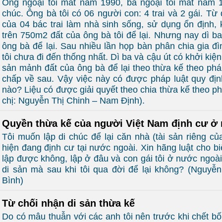
Ông ngoại tôi mất năm 1990, bà ngoại tôi mất năm 1
chúc. Ông bà tôi có 06 người con: 4 trai và 2 gái. Từ 
của 04 bác trai làm nhà sinh sống, sử dụng ổn định,
trên 750m2 đất của ông bà tôi để lại. Nhưng nay dì ba 
ông bà để lại. Sau nhiều lần họp bàn phân chia gia đì
tôi chưa đi đến thống nhất. Dì ba và cậu út có khởi kiện
sản mảnh đất của ông bà để lại theo thừa kế theo pháp
chấp về sau. Vậy việc này có được pháp luật quy địn
nào? Liệu có được giải quyết theo chia thừa kế theo ph
chị: Nguyễn Thị Chinh – Nam Định).
Quyền thừa kế của người Việt Nam định cư ở
Tôi muốn lập di chúc để lại căn nhà (tài sản riêng của
hiện đang định cư tại nước ngoài. Xin hãng luật cho biế
lập được không, lập ở đâu và con gái tôi ở nước ngo
di sản mà sau khi tôi qua đời để lại không? (Nguyễ
Bình)
Từ chối nhận di sản thừa kế
Do có mâu thuẫn với các anh tôi nên trước khi chết bố 