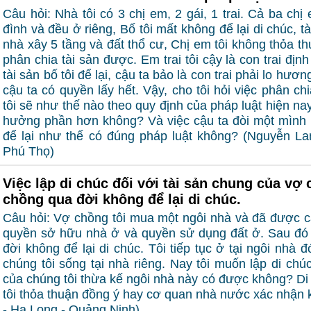
Câu hỏi: Nhà tôi có 3 chị em, 2 gái, 1 trai. Cả ba chị
đình và đều ở riêng, Bố tôi mất không để lại di chúc, t
nhà xây 5 tầng và đất thổ cư, Chị em tôi không thỏa th
phân chia tài sản được. Em trai tôi cậy là con trai đị
tài sản bố tôi để lại, cậu ta bảo là con trai phải lo hư
cậu ta có quyền lấy hết. Vậy, cho tôi hỏi việc phân ch
tôi sẽ như thế nào theo quy định của pháp luật hiện nay
hưởng phần hơn không? Và việc cậu ta đòi một mình lấ
để lại như thế có đúng pháp luật không? (Nguyễn Lan
Phú Thọ)
Việc lập di chúc đối với tài sản chung của vợ
chồng qua đời không để lại di chúc.
Câu hỏi: Vợ chồng tôi mua một ngôi nhà và đã được 
quyền sở hữu nhà ở và quyền sử dụng đất ở. Sau đó í
đời không để lại di chúc. Tôi tiếp tục ở tại ngôi nhà 
chúng tôi sống tại nhà riêng. Nay tôi muốn lập di ch
của chúng tôi thừa kế ngôi nhà này có được không? Di
tôi thỏa thuận đồng ý hay cơ quan nhà nước xác nhận 
- Hạ Long - Quảng Ninh)