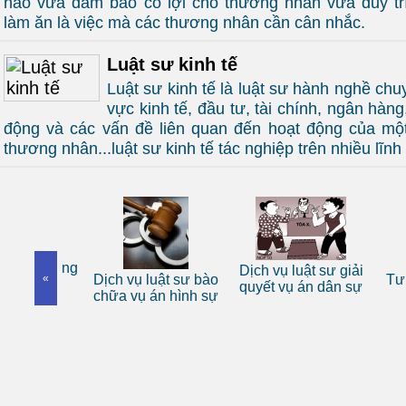
nào vừa đảm bảo có lợi cho thương nhân vừa duy t
làm ăn là việc mà các thương nhân cần cân nhắc.
Luật sư kinh tế
Luật sư kinh tế là luật sư hành nghề chu
vực kinh tế, đầu tư, tài chính, ngân hàng
động và các vấn đề liên quan đến hoạt động của mộ
thương nhân...luật sư kinh tế tác nghiệp trên nhiều lĩnh
 sư riêng
Dịch vụ luật sư giải
«
Dịch vụ luật sư bào
Tư vấn
nhân
quyết vụ án dân sự
chữa vụ án hình sự