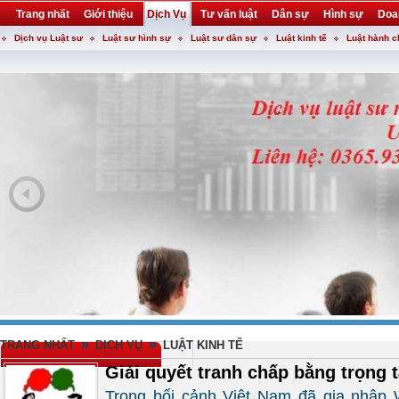
Trang nhất
Giới thiệu
Dịch Vụ
Tư vấn luật
Dân sự
Hình sự
Doa
Dịch vụ Luật sư
Luật sư hình sự
Luật sư dân sự
Luật kinh tế
Luật hành c
Khuyến mại
Liên hệ
forum
utility
»
»
TRANG NHẤT
DỊCH VỤ
LUẬT KINH TẾ
Giải quyết tranh chấp bằng trọng t
Trong bối cảnh Việt Nam đã gia nhập 