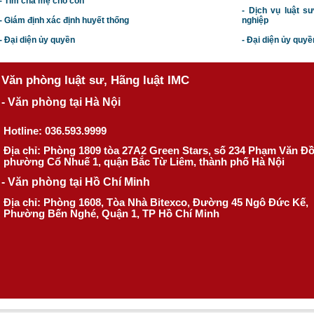
- Tìm cha mẹ cho con
- Dịch vụ luật s
- Giám định xác định huyết thống
nghiệp
- Đại diện ủy quyền
- Đại diện ủy quyề
Văn phòng luật sư, Hãng luật IMC
- Văn phòng tại Hà Nội
Hotline: 036.593.9999
Địa chỉ: Phòng 1809 tòa 27A2 Green Stars, số 234 Phạm Văn Đ
phường Cổ Nhuế 1, quận Bắc Từ Liêm, thành phố Hà Nội
- Văn phòng tại Hồ Chí Minh
Địa chỉ: Phòng 1608, Tòa Nhà Bitexco, Đường 45 Ngô Đức Kế,
Phường Bến Nghé, Quận 1, TP Hồ Chí Minh