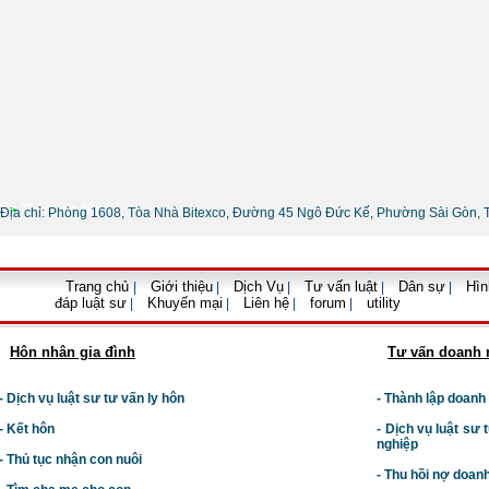
•
Thông tin liên hệ
Địa chỉ: Phòng 1608, Tòa Nhà Bitexco, Đường 45 Ngô Đức Kế, Phường Sài Gòn, 
Trang chủ
Giới thiệu
Dịch Vụ
Tư vấn luật
Dân sự
Hìn
|
|
|
|
|
đáp luật sư
Khuyến mại
Liên hệ
forum
utility
|
|
|
|
Hôn nhân gia đình
Tư vấn doanh 
- Dịch vụ luật sư tư vấn ly hôn
- Thành lập doanh
- Kết hôn
-
Dịch vụ luật sư t
nghiệp
- Thủ tục nhận con nuôi
- Thu hồi nợ doan