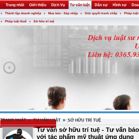
Trang nhất
Giới thiệu
Dịch Vụ
Tư vấn luật
Dân sự
Hình sự
Doa
Thành lập doanh nghiệp
Mua bán - Sáp nhập
Giải quyết tranh chấp
Pháp luật
Khuyến mại
Liên hệ
forum
utility
Pháp luật thuế
Sở hữu trí tuệ
»
»
TRANG NHẤT
TƯ VẤN LUẬT
SỞ HỮU TRÍ TUỆ
Tư vấn sở hữu trí tuệ - Tư vấn bả
với tác phẩm mỹ thuật ứng dụng