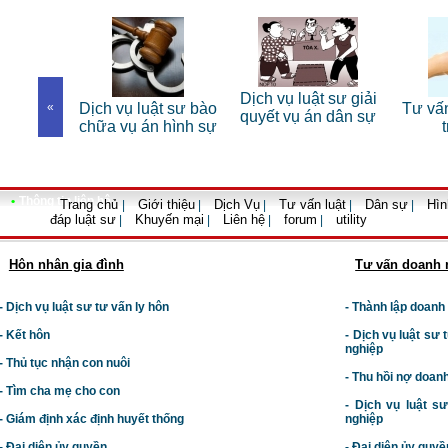
ư riêng
Dịch vụ luật sư giải
«
Dịch vụ luật sư bào
Tư vấn l
hân
quyết vụ án dân sự
chữa vụ án hình sự
trọ
•
Thông tin liên hệ
Trang chủ
Giới thiệu
Dịch Vụ
Tư vấn luật
Dân sự
Hìn
|
|
|
|
|
đáp luật sư
Khuyến mại
Liên hệ
forum
utility
|
|
|
|
Hôn nhân gia đình
Tư vấn doanh 
- Dịch vụ luật sư tư vấn ly hôn
- Thành lập doanh
- Kết hôn
-
Dịch vụ luật sư t
nghiệp
- Thủ tục nhận con nuôi
- Thu hồi nợ doan
- Tìm cha mẹ cho con
- Dịch vụ luật s
- Giám định xác định huyết thống
nghiệp
- Đại diện ủy quyền
- Đại diện ủy quyề