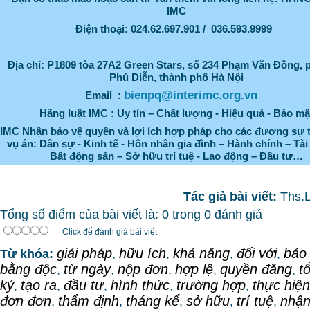
IMC
Điện thoại: 024.62.697.901 / 036.593.9999
Địa chỉ:
P1809 tòa 27A2 Green Stars, số 234 Phạm Văn Đồng,
Phú Diễn, thành phố Hà Nội
bienpq@interimc.org.vn
Email :
Hãng luật IMC : Uy tín – Chất lượng - Hiệu quả - Bảo mậ
IMC Nhận bảo vệ quyền và lợi ích hợp pháp cho các đương sự 
vụ án: Dân sự - Kinh tế - Hôn nhân gia đình – Hành chính – Tài
Bất động sản – Sở hữu trí tuệ - Lao động – Đầu tư…
Tác giả bài viết:
Ths.
Tổng số điểm của bài viết là: 0 trong 0 đánh giá
Click để đánh giá bài viết
giải pháp
hữu ích
khả năng
đối với
bảo
Từ khóa:
,
,
,
,
bằng độc
từ ngày
nộp đơn
hợp lệ
quyền đăng
t
,
,
,
,
,
ký
tạo ra
đầu tư
hình thức
trường hợp
thực hiện
,
,
,
,
,
đơn đơn
thẩm định
tháng kể
sở hữu
trí tuệ
nhận
,
,
,
,
,