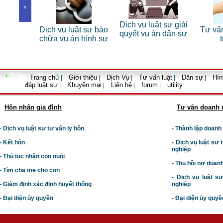
«
 sư riêng
Dịch vụ luật sư giải
Dịch vụ luật sư bào
Tư vấn
nhân
quyết vụ án dân sự
chữa vụ án hình sự
•
Thông tin liên hệ
Trang chủ
Giới thiệu
Dịch Vụ
Tư vấn luật
Dân sự
Hìn
|
|
|
|
|
đáp luật sư
Khuyến mại
Liên hệ
forum
utility
|
|
|
|
Hôn nhân gia đình
Tư vấn doanh 
- Dịch vụ luật sư tư vấn ly hôn
- Thành lập doanh
- Kết hôn
-
Dịch vụ luật sư t
nghiệp
- Thủ tục nhận con nuôi
- Thu hồi nợ doan
- Tìm cha mẹ cho con
- Dịch vụ luật s
- Giám định xác định huyết thống
nghiệp
- Đại diện ủy quyền
- Đại diện ủy quyề