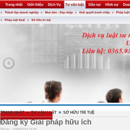
Trang nhất
Giới thiệu
Dịch Vụ
Tư vấn luật
Dân sự
Hình sự
Doa
Thành lập doanh nghiệp
Mua bán - Sáp nhập
Giải quyết tranh chấp
Pháp luật
Khuyến mại
Liên hệ
forum
utility
Pháp luật thuế
Sở hữu trí tuệ
»
»
TRANG NHẤT
TƯ VẤN LUẬT
SỞ HỮU TRÍ TUỆ
Đăng ký Giải pháp hữu ích
Thứ tư - 15/05/2013 16:47