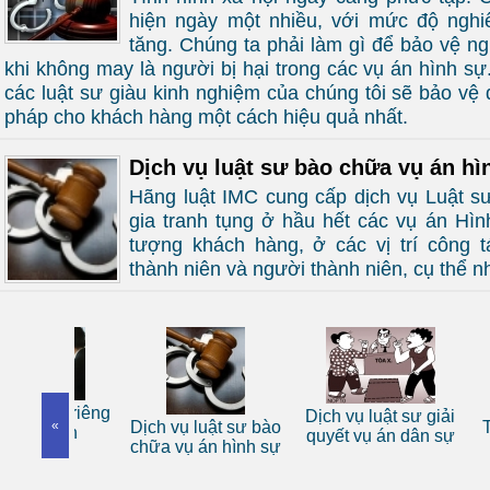
hiện ngày một nhiều, với mức độ nghi
tăng. Chúng ta phải làm gì để bảo vệ ng
khi không may là người bị hại trong các vụ án hình sự
các luật sư giàu kinh nghiệm của chúng tôi sẽ bảo vệ 
pháp cho khách hàng một cách hiệu quả nhất.
Dịch vụ luật sư bào chữa vụ án hì
Hãng luật IMC cung cấp dịch vụ Luật sư
gia tranh tụng ở hầu hết các vụ án Hìn
tượng khách hàng, ở các vị trí công t
thành niên và người thành niên, cụ thể n
 sư riêng
Dịch vụ luật sư giải
«
Dịch vụ luật sư bào
Tư vấn
nhân
quyết vụ án dân sự
chữa vụ án hình sự