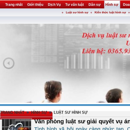
Trang nhất
Giới thiệu
Dịch Vụ
Tư vấn luật
Dân sự
Hình sự
Doa
Luật sư hình sự
Kiến thức luật hình sự
Khuyến mại
Liên hệ
forum
utility
»
»
TRANG NHẤT
HÌNH SỰ
LUẬT SƯ HÌNH SỰ
Văn phòng luật sư giải quyết vụ á
Tình hình xã hội ngày càng phức tạp. 