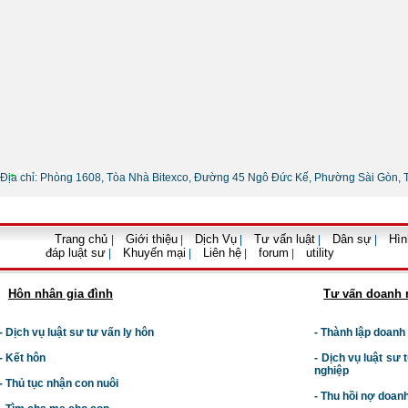
•
Thông tin liên hệ
Địa chỉ: Phòng 1608, Tòa Nhà Bitexco, Đường 45 Ngô Đức Kế, Phường Sài Gòn, 
Trang chủ
Giới thiệu
Dịch Vụ
Tư vấn luật
Dân sự
Hìn
|
|
|
|
|
đáp luật sư
Khuyến mại
Liên hệ
forum
utility
|
|
|
|
Hôn nhân gia đình
Tư vấn doanh 
- Dịch vụ luật sư tư vấn ly hôn
- Thành lập doanh
- Kết hôn
-
Dịch vụ luật sư t
nghiệp
- Thủ tục nhận con nuôi
- Thu hồi nợ doan