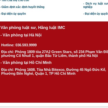
- Tìm cha mẹ cho con
- Dịch vụ luật s
- Giám định xác định huyết thống
nghiệp
- Đại diện ủy quyền
- Đại diện ủy quyề
Văn phòng luật sư, Hãng luật IMC
- Văn phòng tại Hà Nội
Hotline: 036.593.9999
Địa chỉ: Phòng 1809 tòa 27A2 Green Stars, số 234 Phạm Văn Đ
phường Cổ Nhuế 1, quận Bắc Từ Liêm, thành phố Hà Nội
- Văn phòng tại Hồ Chí Minh
Địa chỉ: Phòng 1608, Tòa Nhà Bitexco, Đường 45 Ngô Đức Kế,
Phường Bến Nghé, Quận 1, TP Hồ Chí Minh