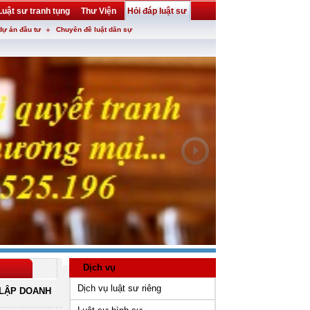
Luật sư tranh tụng
Thư Viện
Hỏi đáp luật sư
dự án đầu tư
Chuyên đề luật dân sự
Dịch vụ
Dịch vụ luật sư riêng
LẬP DOANH