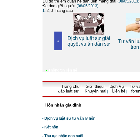
Dụ dỗ trẻ em quan hệ dẫn đến mang thai
(08/05/2013)
Đe dọa giết người
(08/05/2013)
2
3
Trang sau
1
,
,
 riêng
Dịch vụ luật sư giải
Dịch vụ luật sư bào
«
Tư vấn luậ
n
quyết vụ án dân sự
chữa vụ án hình sự
trọn
•
Thông tin liên hệ
Trang chủ
Giới thiệu
Dịch Vụ
Tư vấ
|
|
|
đáp luật sư
Khuyến mại
Liên hệ
foru
|
|
|
Hôn nhân gia đình
- Dịch vụ luật sư tư vấn ly hôn
- Kết hôn
- Thủ tục nhận con nuôi