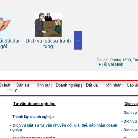
Dịch 
Dịch vụ tư vấn pháp
t đất đai
Dịch vụ luật sư tranh
»
hôn 
luật doanh nghiệp uy
 gói
tụng
tín
Địa chỉ: Phòng 1608, T
TP Hồ Chí Minh
n luật
Dân sự
Hình sự
Doanh nghiệp
Đất đai
Hôn nhân
Lao đ
|
|
|
|
|
|
m
utility
|
Tư vấn doanh nghiệp:
Dịch vụ
- Dịch vụ
- Thành lập doanh nghiệp
- Dịch vụ
-
Dịch vụ luật sư t
ư vấn chuyển đổi, giải thể, sáp nhập doanh
nghiệp
- Dịch vụ