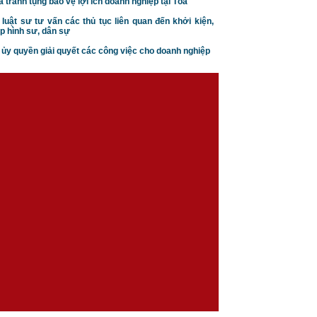
a tranh tụng bảo vệ lợi ích doanh nghiệp tại Tòa
 luật sư tư vấn các thủ tục liên quan đến khởi kiện,
p hình sư, dân sự
n ủy quyền giải quyết các công việc cho doanh nghiệp
Căn cứ ly hôn theo luật hôn
nhân gia đình
Trình tự thủ tục khởi kiện vụ
án hôn nhân gia đình