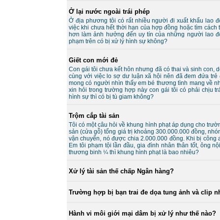
Ở lại nước ngoài trái phép
Ở địa phương tôi có rất nhiều người đi xuất khẩu lao 
việc khi chưa hết thời hạn của hợp đồng hoặc tìm cách
hơn làm ảnh hưởng đến uy tín của những người lao độn
phạm trên có bị xử lý hình sự không?
Giết con mới đẻ
Con gái tôi chưa kết hôn nhưng đã có thai và sinh con, 
cùng với việc lo sợ dư luận xã hội nên đã đem đứa trẻ 
mong có người nhìn thấy em bé thương tình mang về nhà 
xin hỏi trong trường hợp này con gái tôi có phải chịu 
hình sự thì có bị tù giam không?
Trộm cắp tài sản
Tôi có một câu hỏi về khung hình phạt áp dụng cho trườn
sản (cửa gỗ) tổng giá trị khoảng 300.000.000 đồng, nhó
vận chuyển, nó được chia 2.000.000 đồng. Khi bị công an
Em tôi phạm tội lần đầu, gia đình nhân thân tốt, ông 
thương binh ¼ thì khung hình phạt là bao nhiêu?
Xử lý tài sản thế chấp Ngân hàng?
Trường hợp bị bạn trai đe dọa tung ảnh và clip 
Hành vi môi giới mại dâm bị xử lý như thế nào?