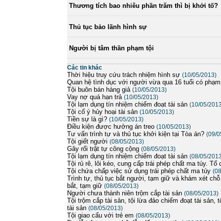
Thương tích bao nhiêu phần trăm thì bị khởi tố?
Thủ tục bảo lãnh hình sự
Người bị tâm thần phạm tội
Các tin khác
Thời hiệu truy cứu trách nhiệm hình sự
(10/05/2013)
Quan hệ tình dục với người vừa qua 16 tuổi có phạm
Tội buôn bán hàng giả
(10/05/2013)
Vay nợ quá hạn trả
(10/05/2013)
Tội lạm dụng tín nhiệm chiếm đoạt tài sản
(10/05/201
Tội cố ý hủy hoại tài sản
(10/05/2013)
Tiền sự là gì?
(10/05/2013)
Điều kiện được hưởng án treo
(10/05/2013)
Tư vấn trình tự và thủ tục khởi kiện tại Tòa án?
(09/0
Tội giết người
(08/05/2013)
Gây rối trật tự công cộng
(08/05/2013)
Tội lạm dụng tín nhiệm chiếm đoạt tài sản
(08/05/201
Tội rủ rê, lôi kéo, cung cấp trái phép chất ma túy. T
Tội chứa chấp việc sử dụng trái phép chất ma túy
(0
Trình tự, thủ tục bắt người, tạm giữ và khám xét chỗ
bắt, tạm giữ
(08/05/2013)
Người chưa thành niên trộm cắp tài sản
(08/05/2013)
Tội trộm cắp tài sản, tội lừa đảo chiếm đoạt tài sản, 
tài sản
(08/05/2013)
Tội giao cấu với trẻ em
(08/05/2013)