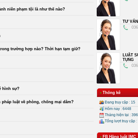
ành niên phạm tội là như thế nào?
TƯ VẤN
036
m
trong trường hợp nào? Thời hạn tạm giữ?
LUẬT S
TỤNG
036
lý hình sự?
Thống kê
•
m pháp luật về phòng, chống mại dâm?
Đang truy cập : 15
Hôm nay : 6448
Tháng hiện tại : 39
Tổng lượt truy cập :
FB Hãng luật IMC
•