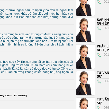
091
động ở nước ngoài sau đó họ tự ý bỏ trốn ra ngoài làm
 trốn sang nước khác để làm việc với mức thu nhập cao
g khác. Xin Ban biên tập cho biết, những hành vi vi
SÁP N
NGHIỆP
091
do còn đang là sinh viên không có đủ khả năng nuôi con
để trước cổng trạm y tế phường vào lúc trời rạng sáng
nuôi, nhưng do trời quá lạnh nên đứa trẻ bị chết. Tôi
trách nhiệm hình sự không ? Nếu phải chịu trách nhiệm
PHÁP L
NGHIỆP
091
g hợp sau đây: Em con chú tôi có tham gia trộm cắp tài
m gồm 6 người và sau 03 lần tham với chức năng lái xe
 bắt thì tất cả tài sản đã được đưa về trụ sở Công an.
nội có Huân chương kháng chiến hạng nhì, ông ngoại là
TƯ VẤN
SỰ
036
nhạy cảm lên mạng
TƯ VẤN
SỰ
036