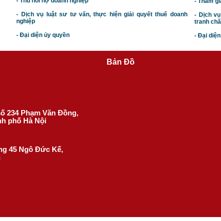
- Thu hồi nợ doanh nghiệp
- Tham gi
- Dịch vụ luật sư tư vấn, thực hiện giải quyết thuế doanh
- Dịch vụ
nghiệp
tranh chấ
- Đại diện ủy quyền
- Đại diệ
Bản Đồ
 số 234 Phạm Văn Đồng,
nh phố Hà Nội
ờng 45 Ngô Đức Kế,
h