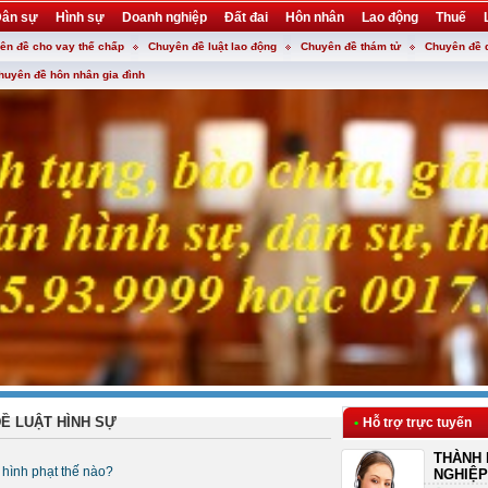
ân sự
Hình sự
Doanh nghiệp
Đất đai
Hôn nhân
Lao động
Thuế
ên đề cho vay thế chấp
Chuyên đề luật lao động
Chuyên đề thám tử
Chuyên đề 
huyên đề hôn nhân gia đình
Ề LUẬT HÌNH SỰ
•
Hỗ trợ trực tuyến
THÀNH 
 hình phạt thế nào?
NGHIỆP