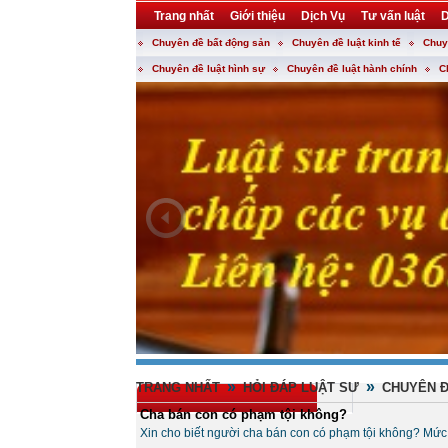
Trang nhất
Giới thiệu
Dịch Vụ
Tư vấn luật
D
Chuyên đề bất động sản
Chuyên đề luật kinh tế
Chuy
Khuyến mại
Liên hệ
forum
utility
Chuyên đề luật hình sự
Chuyên đề luật hành chính
C
»
»
TRANG NHẤT
HỎI ĐÁP LUẬT SƯ
CHUYÊN Đ
Cha bán con có phạm tội không?
Xin cho biết người cha bán con có phạm tội không? Mức