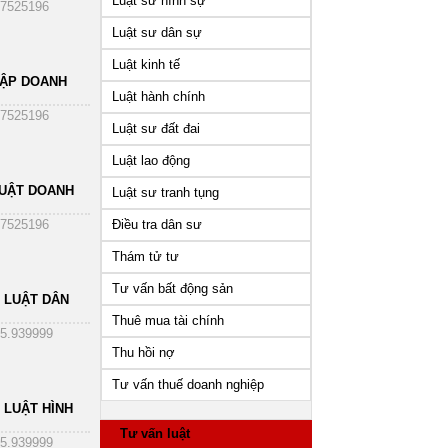
Luật sư hình sự
7525196
Luật sư dân sự
Luật kinh tế
HẬP DOANH
Luật hành chính
7525196
Luật sư đất đai
Luật lao động
UẬT DOANH
Luật sư tranh tụng
Điều tra dân sư
7525196
Thám tử tư
Tư vấn bất động sản
 LUẬT DÂN
Thuê mua tài chính
5.939999
Thu hồi nợ
Tư vấn thuế doanh nghiệp
 LUẬT HÌNH
Tư vấn luật
5.939999