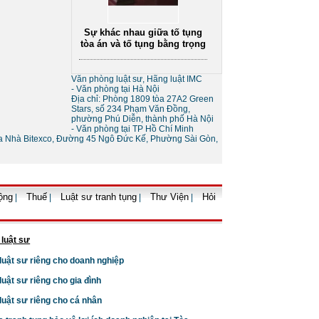
Sự khác nhau giữa tố tụng
tòa án và tố tụng bằng trọng
tài
Văn phòng luật sư, Hãng luật IMC
vụ tư vấn luật
- Văn phòng tại Hà Nội
Dịch vụ tư vấn ly hôn
Dịch vụ tư vấn thành lập
nhân gia đình
Địa chỉ: Phòng 1809 tòa 27A2 Green
n
doanh nghiệp trọn gói
Stars, số 234 Phạm Văn Đồng,
phường Phú Diễn, thành phố Hà Nội
- Văn phòng tại TP Hồ Chí Minh
òa Nhà Bitexco, Đường 45 Ngô Đức Kế, Phường Sài Gòn,
Thủ tục giải thể doanh
nghiệp
ộng
Thuế
Luật sư tranh tụng
Thư Viện
Hỏi
|
|
|
|
 luật sư
 luật sư riêng cho doanh nghiệp
 luật sư riêng cho gia đình
Thủ tục tạm ngừng kinh
doanh của doanh nghiệp
 luật sư riêng cho cá nhân