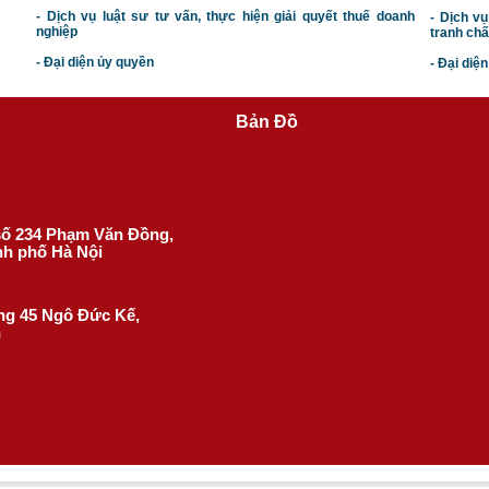
- Dịch vụ luật sư tư vấn, thực hiện giải quyết thuế doanh
- Dịch vụ
nghiệp
tranh chấ
- Đại diện ủy quyền
- Đại diệ
Bản Đồ
 số 234 Phạm Văn Đồng,
nh phố Hà Nội
ờng 45 Ngô Đức Kế,
h