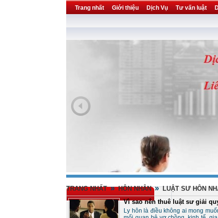
Trang nhất
Giới thiệu
Dịch Vụ
Tư vấn luật
D
Khuyến mại
Liên hệ
forum
utility
»
»
TRANG NHẤT
HÔN NHÂN
LUẬT SƯ HÔN NH
Vì sao nên thuê luật sư giải qu
Ly hôn là điều không ai mong muốn
mối quan hệ vợ chồng, kinh tế, gia 