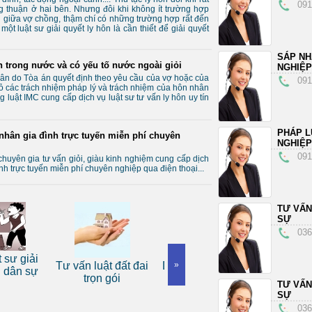
091
 thuận ở hai bên. Nhưng đôi khi không ít trường hợp
n giữa vợ chồng, thậm chí có những trường hợp rất đến
t luật sư giải quyết ly hôn là cần thiết để giải quyết
SÁP N
ôn trong nước và có yếu tố nước ngoài giỏi
NGHIỆP
ân do Tòa án quyết định theo yêu cầu của vợ hoặc của
091
ỏ các trách nhiệm pháp lý và trách nhiệm của hôn nhân
 luật IMC cung cấp dịch vụ luật sư tư vấn ly hôn uy tín
PHÁP L
 nhân gia đình trực tuyến miễn phí chuyên
NGHIỆP
091
 chuyên gia tư vấn giỏi, giàu kinh nghiệm cung cấp dịch
nh trực tuyến miễn phí chuyên nghiệp qua điện thoại...
TƯ VẤN
SỰ
036
Dịc
Dịch vụ tư vấn pháp
luật đất đai
Dịch vụ luật sư tranh
»
hô
luật doanh nghiệp uy
rọn gói
tụng
tín
TƯ VẤN
SỰ
036