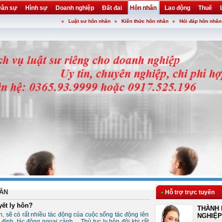
ân sự
Hình sự
Doanh nghiệp
Đất đai
Hôn nhân
Lao động
Thuế
Luật sư hôn nhân
Kiến thức hôn nhân
Hỏi đáp hôn nhân
ÂN
•
Hỗ trợ trực tuyến
yết ly hôn?
THÀNH 
, sẽ có rất nhiều tác động của cuộc sống tác động lên
NGHIỆP
đình, tác động ngoại cảnh.... Thủ tục ly hôn đôi khi rất