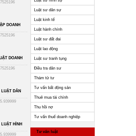
Luật sư hình sự
7525196
Luật sư dân sự
Luật kinh tế
HẬP DOANH
Luật hành chính
7525196
Luật sư đất đai
Luật lao động
UẬT DOANH
Luật sư tranh tụng
Điều tra dân sư
7525196
Thám tử tư
Tư vấn bất động sản
 LUẬT DÂN
Thuê mua tài chính
5.939999
Thu hồi nợ
h vụ tư vấn luật
Dịch vụ tư vấn ly hôn
Dịch vụ tư vấn thành lập
Tư vấn thuế doanh nghiệp
n nhân gia đình
doanh nghiệp trọn gói
 LUẬT HÌNH
Tư vấn luật
5.939999