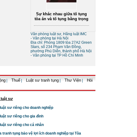
Sự khác nhau giữa tố tụng
tòa án và tố tụng bằng trọng
tài
Văn phòng luật sư, Hãng luật IMC
- Văn phòng tại Hà Nội
Địa chỉ: Phòng 1809 tòa 27A2 Green
Stars, số 234 Phạm Văn Đồng,
phường Phú Diễn, thành phố Hà Nội
- Văn phòng tại TP Hồ Chí Minh
Thủ tục giải thể doanh
nghiệp
ộng
Thuế
Luật sư tranh tụng
Thư Viện
Hỏi
|
|
|
|
 luật sư
 luật sư riêng cho doanh nghiệp
 luật sư riêng cho gia đình
Thủ tục tạm ngừng kinh
 luật sư riêng cho cá nhân
doanh của doanh nghiệp
a tranh tụng bảo vệ lợi ích doanh nghiệp tại Tòa