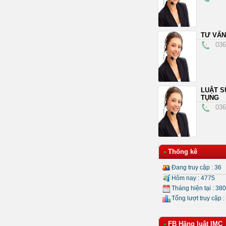
TƯ VẤN
036
LUẬT S
TỤNG
036
Thống kê
•
Đang truy cập : 36
Hôm nay : 4775
Tháng hiện tại : 38
Tổng lượt truy cập :
FB Hãng luật IMC
•