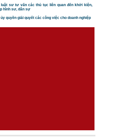
 luật sư tư vấn các thủ tục liên quan đến khởi kiện,
p hình sư, dân sự
n ủy quyền giải quyết các công việc cho doanh nghiệp
Căn cứ ly hôn theo luật hôn
nhân gia đình
Trình tự thủ tục khởi kiện vụ
án hôn nhân gia đình