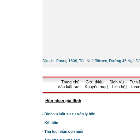
•
Thông tin liên hệ
Địa chỉ: Phòng 1608, Tòa Nhà Bitexco, Đường 45 Ngô Đ
Trang chủ
Giới thiệu
Dịch Vụ
Tư vấ
|
|
|
đáp luật sư
Khuyến mại
Liên hệ
foru
|
|
|
Hôn nhân gia đình
- Dịch vụ luật sư tư vấn ly hôn
- Kết hôn
- Thủ tục nhận con nuôi