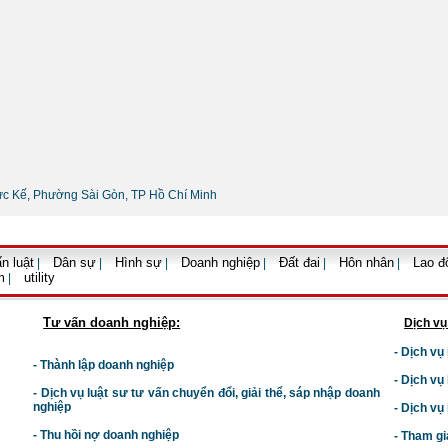
ức Kế, Phường Sài Gòn, TP Hồ Chí Minh
n luật
Dân sự
Hình sự
Doanh nghiệp
Đất đai
Hôn nhân
Lao đ
|
|
|
|
|
|
m
utility
|
Tư vấn doanh nghiệp:
Dịch vụ
- Dịch vụ
- Thành lập doanh nghiệp
- Dịch vụ
-
Dịch vụ luật sư t
ư vấn chuyển đổi, giải thể, sáp nhập doanh
nghiệp
- Dịch vụ
- Thu hồi nợ doanh nghiệp
- Tham gi