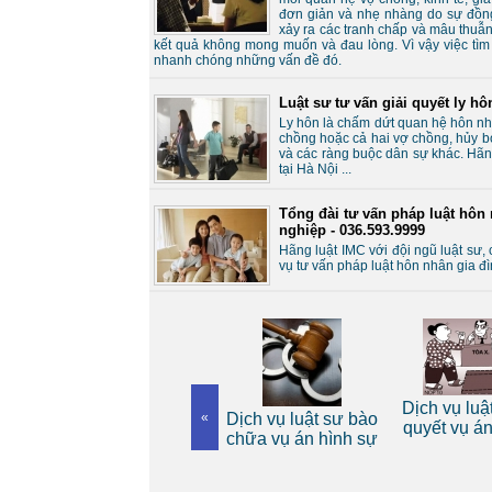
đơn giản và nhẹ nhàng do sự đồng
xảy ra các tranh chấp và mâu thuẫ
kết quả không mong muốn và đau lòng. Vì vậy việc tìm mộ
nhanh chóng những vấn đề đó.
Luật sư tư vấn giải quyết ly h
Ly hôn là chấm dứt quan hệ hôn nh
chồng hoặc cả hai vợ chồng, hủy b
và các ràng buộc dân sự khác. Hãng
tại Hà Nội ...
Tổng đài tư vấn pháp luật hôn
nghiệp - 036.593.9999
Hãng luật IMC với đội ngũ luật sư,
vụ tư vấn pháp luật hôn nhân gia đì
sư riêng
Dịch vụ luật sư giải
Dịch vụ luật sư bào
«
Tư vấn 
nhân
quyết vụ án dân sự
chữa vụ án hình sự
t