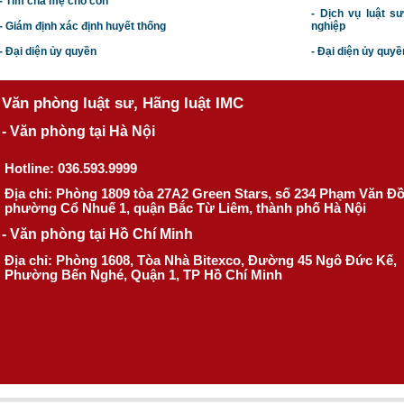
- Tìm cha mẹ cho con
- Dịch vụ luật s
- Giám định xác định huyết thống
nghiệp
- Đại diện ủy quyền
- Đại diện ủy quyề
Văn phòng luật sư, Hãng luật IMC
- Văn phòng tại Hà Nội
Hotline: 036.593.9999
Địa chỉ: Phòng 1809 tòa 27A2 Green Stars, số 234 Phạm Văn Đ
phường Cổ Nhuế 1, quận Bắc Từ Liêm, thành phố Hà Nội
- Văn phòng tại Hồ Chí Minh
Địa chỉ: Phòng 1608, Tòa Nhà Bitexco, Đường 45 Ngô Đức Kế,
Phường Bến Nghé, Quận 1, TP Hồ Chí Minh