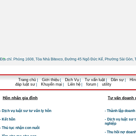
•
Thông tin liên hệ
Địa chỉ: Phòng 1608, Tòa Nhà Bitexco, Đường 45 Ngô Đức Kế, Phường Sài Gòn, 
Trang chủ
Giới thiệu
Dịch Vụ
Tư vấn luật
Dân sự
Hìn
|
|
|
|
|
đáp luật sư
Khuyến mại
Liên hệ
forum
utility
|
|
|
|
Hôn nhân gia đình
Tư vấn doanh 
- Dịch vụ luật sư tư vấn ly hôn
- Thành lập doanh
- Kết hôn
-
Dịch vụ luật sư t
nghiệp
- Thủ tục nhận con nuôi
- Thu hồi nợ doan