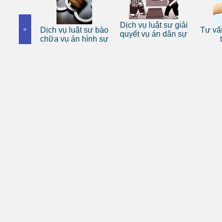
 sư riêng
Dịch vụ luật sư giải
«
Dịch vụ luật sư bào
Tư vấn
nhân
quyết vụ án dân sự
chữa vụ án hình sự