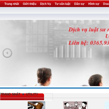
Trang nhất
Giới thiệu
Dịch Vụ
Tư vấn luật
Dân sự
Hình sự
Doa
Khuyến mại
Liên hệ
forum
utility
»
TRANG NHẤT
UTILITY