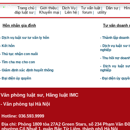
•
Thông tin liên hệ
Trang chủ
Giới thiệu
Dịch Vụ
Tư vấn luật
Dân sự
Hìn
|
|
|
|
|
đáp luật sư
Khuyến mại
Liên hệ
forum
utility
|
|
|
|
Hôn nhân gia đình
Tư vấn doanh 
- Dịch vụ luật sư tư vấn ly hôn
- Thành lập doanh
- Kết hôn
-
Dịch vụ luật sư t
nghiệp
- Thủ tục nhận con nuôi
- Thu hồi nợ doan
- Tìm cha mẹ cho con
- Dịch vụ luật s
- Giám định xác định huyết thống
nghiệp
- Đại diện ủy quyền
- Đại diện ủy quyề
Văn phòng luật sư, Hãng luật IMC
- Văn phòng tại Hà Nội
Hotline: 036.593.9999
Địa chỉ: Phòng 1809 tòa 27A2 Green Stars, số 234 Phạm Văn Đ
phường Cổ Nhuế 1, quận Bắc Từ Liêm, thành phố Hà Nội