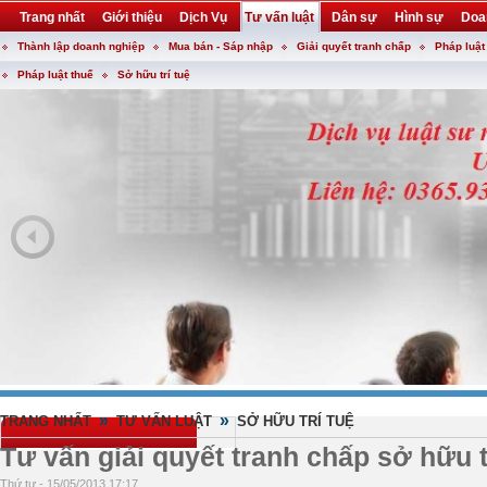
Trang nhất
Giới thiệu
Dịch Vụ
Tư vấn luật
Dân sự
Hình sự
Doa
Thành lập doanh nghiệp
Mua bán - Sáp nhập
Giải quyết tranh chấp
Pháp luật
Khuyến mại
Liên hệ
forum
utility
Pháp luật thuế
Sở hữu trí tuệ
»
»
TRANG NHẤT
TƯ VẤN LUẬT
SỞ HỮU TRÍ TUỆ
Tư vấn giải quyết tranh chấp sở hữu t
Thứ tư - 15/05/2013 17:17