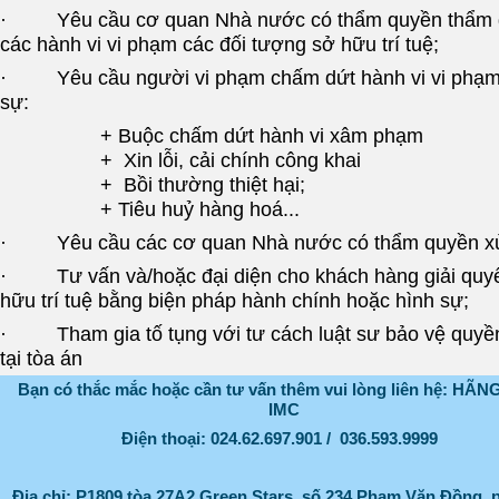
· Yêu cầu cơ quan Nhà nước có thẩm quyền thẩm đị
các hành vi vi phạm các đối tượng sở hữu trí tuệ;
· Yêu cầu người vi phạm chấm dứt hành vi vi phạm
sự:
+ Buộc chấm dứt hành vi xâm phạm
+ Xin lỗi, cải chính công khai
+ Bồi thường thiệt hại;
+ Tiêu huỷ hàng hoá...
· Yêu cầu các cơ quan Nhà nước có thẩm quyền xử 
· Tư vấn và/hoặc đại diện cho khách hàng giải quyế
hữu trí tuệ bằng biện pháp hành chính hoặc hình sự;
· Tham gia tố tụng với tư cách luật sư bảo vệ quyền
tại tòa án
Bạn có thắc mắc hoặc cần tư vấn thêm vui lòng liên hệ: HÃ
IMC
Điện thoại: 024.62.697.901 / 036.593.9999
Địa chỉ:
P1809 tòa 27A2 Green Stars, số 234 Phạm Văn Đồng,