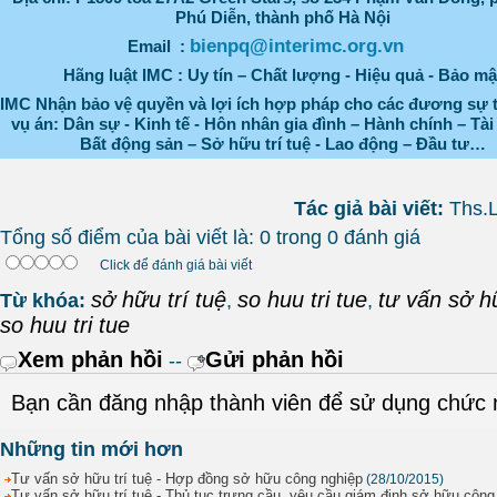
Phú Diễn, thành phố Hà Nội
bienpq@interimc.org.vn
Email :
Hãng luật IMC : Uy tín – Chất lượng - Hiệu quả - Bảo mậ
IMC Nhận bảo vệ quyền và lợi ích hợp pháp cho các đương sự 
vụ án: Dân sự - Kinh tế - Hôn nhân gia đình – Hành chính – Tài
Bất động sản – Sở hữu trí tuệ - Lao động – Đầu tư…
Tác giả bài viết:
Ths.
Tổng số điểm của bài viết là: 0 trong 0 đánh giá
Click để đánh giá bài viết
sở hữu trí tuệ
so huu tri tue
tư vấn sở hữ
Từ khóa:
,
,
so huu tri tue
Xem phản hồi
Gửi phản hồi
--
Bạn cần đăng nhập thành viên để sử dụng chức
Những tin mới hơn
Tư vấn sở hữu trí tuệ - Hợp đồng sở hữu công nghiệp
(28/10/2015)
Tư vấn sở hữu trí tuệ - Thủ tục trưng cầu, yêu cầu giám định sở hữu công