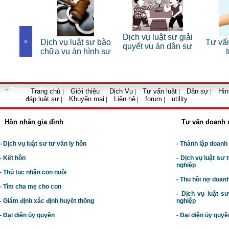
 sư riêng
Dịch vụ luật sư giải
«
Dịch vụ luật sư bào
Tư vấn
nhân
quyết vụ án dân sự
chữa vụ án hình sự
•
Thông tin liên hệ
Trang chủ
Giới thiệu
Dịch Vụ
Tư vấn luật
Dân sự
Hìn
|
|
|
|
|
đáp luật sư
Khuyến mại
Liên hệ
forum
utility
|
|
|
|
Hôn nhân gia đình
Tư vấn doanh 
- Dịch vụ luật sư tư vấn ly hôn
- Thành lập doanh
- Kết hôn
-
Dịch vụ luật sư t
nghiệp
- Thủ tục nhận con nuôi
- Thu hồi nợ doan
- Tìm cha mẹ cho con
- Dịch vụ luật s
- Giám định xác định huyết thống
nghiệp
- Đại diện ủy quyền
- Đại diện ủy quyề