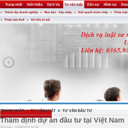
Trang nhất
Giới thiệu
Dịch Vụ
Tư vấn luật
Dân sự
Hình sự
Doa
Thành lập doanh nghiệp
Mua bán - Sáp nhập
Giải quyết tranh chấp
Pháp luật
Khuyến mại
Liên hệ
forum
utility
Pháp luật thuế
Sở hữu trí tuệ
»
»
TRANG NHẤT
TƯ VẤN LUẬT
TƯ VẤN ĐẦU TƯ
Thẩm định dự án đầu tư tại Việt Nam
Thứ sáu - 11/04/2014 14:36