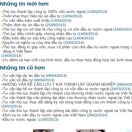
Những tin mới hơn
Thủ tục thành lập công ty 100% vốn nước ngoài
(14/04/2014)
Triển khai thực hiện dự án đầu tư
(14/04/2014)
Tư vấn điều kiện xuất khẩu
(14/04/2014)
Thẩm định dự án đầu tư
(25/08/2015)
Thủ tục lập cơ sở bán lẻ cho công ty có vốn đầu tư nước ngoài
(14/04/201
Thủ tục điều chỉnh giấy chứng nhận đầu tư
(14/04/2014)
Điều kiện đầu tư vào khu công nghệ cao
(14/04/2014)
Quyền và nghĩa vụ của nhà đầu tư
(14/04/2014)
Thủ tục đăng kí góp vốn, mua cổ phần của nhà đầu tư nước ngoài trong 
động ở Việt Nam
(14/04/2014)
Ưu điểm và hạn chế của hình thức đầu tư theo hợp đồng hợp tác kinh doa
Những tin cũ hơn
Tư vấn lập dự án đầu tư
(08/04/2014)
Tư vấn về đầu tư
(08/04/2014)
NHỮNG VẤN ĐỀ CẦN LƯU Ý KHI THÀNH LẬP DOANH NGHIỆP
(08/04/2
Tư vấn lập hồ sơ thành lập công ty có vốn đầu tư nước ngoài
(26/03/2014)
Tư vấn thủ tục thành lập chi nhánh của thương nhân nước ngoài tại Việt 
Tư vấn thành lập văn phòng đại diện của thương nhân nước ngoài tại Việ
Tư vấn thủ tục thay đổi đăng ký nội dung hoạt động của chi nhánh công ty
(26/03/2014)
Tư vấn thủ tục thành lập văn phòng đại diện công ty nước ngoài tại Việt N
Dịch vụ tư vấn đầu tư nước ngoài vào Việt Nam
(26/03/2014)
Đầu tư nước ngoài.
(13/05/2013)