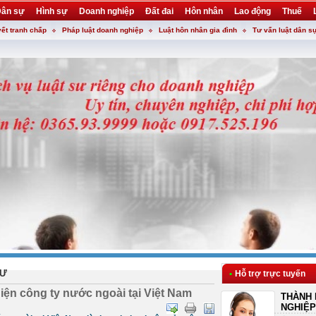
ân sự
Hình sự
Doanh nghiệp
Đất đai
Hôn nhân
Lao động
Thuế
yết tranh chấp
Pháp luật doanh nghiệp
Luật hôn nhân gia đình
Tư vấn luật dân s
TƯ
•
Hỗ trợ trực tuyến
iện công ty nước ngoài tại Việt Nam
THÀNH 
NGHIỆP