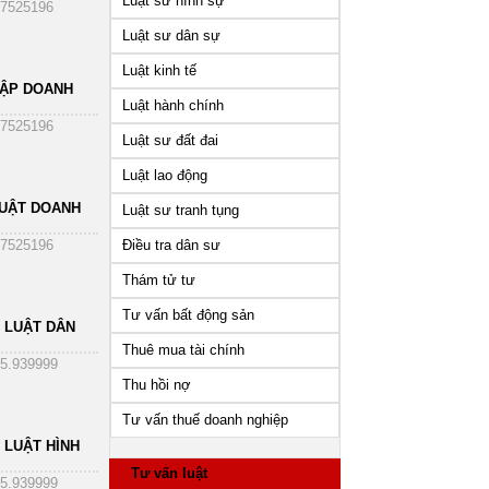
Luật sư hình sự
7525196
Luật sư dân sự
Luật kinh tế
HẬP DOANH
Luật hành chính
7525196
Luật sư đất đai
Luật lao động
UẬT DOANH
Luật sư tranh tụng
Điều tra dân sư
7525196
Thám tử tư
Tư vấn bất động sản
 LUẬT DÂN
Thuê mua tài chính
5.939999
Thu hồi nợ
Tư vấn thuế doanh nghiệp
 LUẬT HÌNH
Tư vấn luật
5.939999