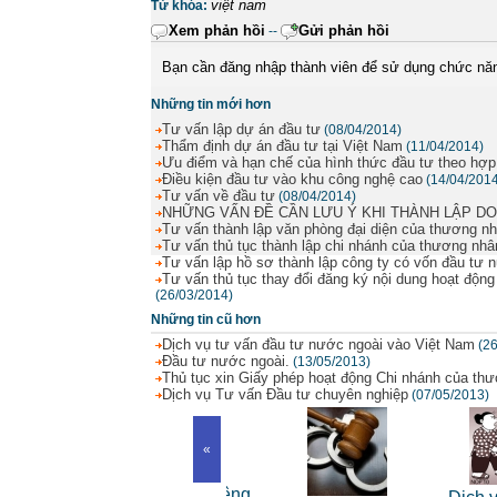
việt nam
Từ khóa:
Xem phản hồi
Gửi phản hồi
--
Bạn cần đăng nhập thành viên để sử dụng chức nă
Những tin mới hơn
Tư vấn lập dự án đầu tư
(08/04/2014)
Thẩm định dự án đầu tư tại Việt Nam
(11/04/2014)
Ưu điểm và hạn chế của hình thức đầu tư theo hợp
Điều kiện đầu tư vào khu công nghệ cao
(14/04/201
Tư vấn về đầu tư
(08/04/2014)
NHỮNG VẤN ĐỀ CẦN LƯU Ý KHI THÀNH LẬP D
Tư vấn thành lập văn phòng đại diện của thương n
Tư vấn thủ tục thành lập chi nhánh của thương nhâ
Tư vấn lập hồ sơ thành lập công ty có vốn đầu tư 
Tư vấn thủ tục thay đổi đăng ký nội dung hoạt động
(26/03/2014)
Những tin cũ hơn
Dịch vụ tư vấn đầu tư nước ngoài vào Việt Nam
(2
Đầu tư nước ngoài.
(13/05/2013)
Thủ tục xin Giấy phép hoạt động Chi nhánh của th
Dịch vụ Tư vấn Đầu tư chuyên nghiệp
(07/05/2013)
«
Dịch vụ luật sư riêng