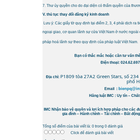
7. Thư ủy quyền cho do đại diện có thẩm quyền của thươ
V. thủ tục thay đổi đăng ký kinh doanh
Lưu ý: Các giấy tờ quy định tại điểm 2, 3, 4 phải dịch ra 
ngoại giao, cơ quan lãnh sự cửa Việt Nam ở nước ngoài
pháp hoá lãnh sự theo quy định của pháp luật Việt Nam.
Bạn có thắc mắc hoặc cần tư vấn th
Điện thoại: 024.62.69
P1809 tòa 27A2 Green Stars, số 234
Địa chỉ:
phố H
bienpq@int
Email :
Hãng luật IMC : Uy tín – Chấ
IMC Nhận bảo vệ quyền và lợi ích hợp pháp cho các đư
gia đình – Hành chính – Tài chính – Bất độn
Tổng số điểm của bài viết là: 0 trong 0 đánh giá
Click để đánh giá bài viết