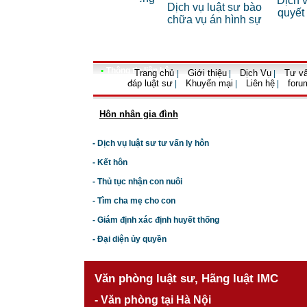
Dịch vụ lu
 riêng
Dịch vụ luật sư bào
cho cá nhân
quyết vụ 
nh
chữa vụ án hình sự
•
Thông tin liên hệ
Trang chủ
Giới thiệu
Dịch Vụ
Tư vấ
|
|
|
đáp luật sư
Khuyến mại
Liên hệ
foru
|
|
|
Hôn nhân gia đình
- Dịch vụ luật sư tư vấn ly hôn
- Kết hôn
- Thủ tục nhận con nuôi
- Tìm cha mẹ cho con
- Giám định xác định huyết thống
- Đại diện ủy quyền
Văn phòng luật sư, Hãng luật IMC
- Văn phòng tại Hà Nội