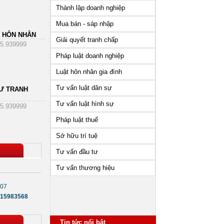
Thành lập doanh nghiệp
Mua bán - sáp nhập
 HÔN NHÂN
Giải quyết tranh chấp
5.939999
Pháp luật doanh nghiệp
Luật hôn nhân gia đình
Tư vấn luật dân sự
Ư TRANH
Tư vấn luật hình sự
5.939999
Pháp luật thuế
Sở hữu trí tuệ
Tư vấn đầu tư
Tư vấn thương hiệu
707
15983568
Những vấn đề cần lưu ý sau
khi thành lập công ty
Tin tức nổi bật