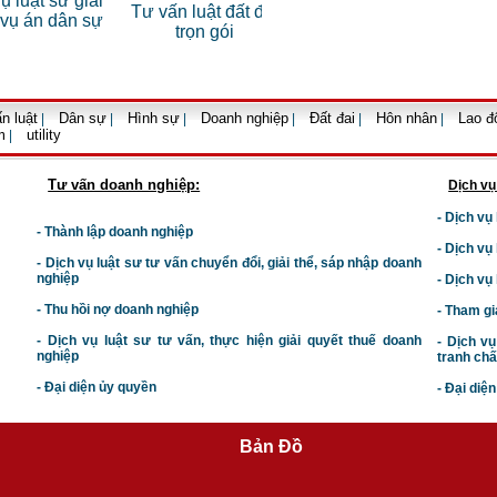
ật sư giải
Tư vấn luật đất đai
Dịch vụ luật sư tranh
luật d
án dân sự
trọn gói
tụng
n luật
Dân sự
Hình sự
Doanh nghiệp
Đất đai
Hôn nhân
Lao đ
|
|
|
|
|
|
m
utility
|
Tư vấn doanh nghiệp:
Dịch vụ
- Dịch vụ
- Thành lập doanh nghiệp
- Dịch vụ
-
Dịch vụ luật sư t
ư vấn chuyển đổi, giải thể, sáp nhập doanh
nghiệp
- Dịch vụ
- Thu hồi nợ doanh nghiệp
- Tham gi
- Dịch vụ luật sư tư vấn, thực hiện giải quyết thuế doanh
- Dịch vụ
nghiệp
tranh chấ
- Đại diện ủy quyền
- Đại diệ
Bản Đồ