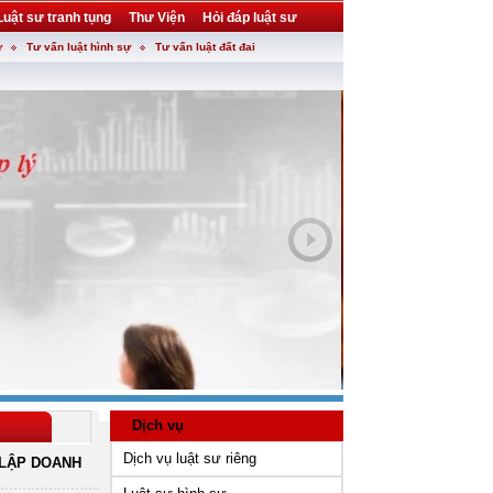
Luật sư tranh tụng
Thư Viện
Hỏi đáp luật sư
ự
Tư vấn luật hình sự
Tư vấn luật đất đai
Dịch vụ
Dịch vụ luật sư riêng
LẬP DOANH