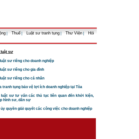
Dịch vụ tư vấn ly hôn
D
hôn nhân gia đình
oanh nghiệp uy
tín
ộng
Thuế
Luật sư tranh tụng
Thư Viện
Hỏi
|
|
|
|
Căn cứ ly hôn theo luật hôn
 luật sư
nhân gia đình
 luật sư riêng cho doanh nghiệp
 luật sư riêng cho gia đình
 luật sư riêng cho cá nhân
a tranh tụng bảo vệ lợi ích doanh nghiệp tại Tòa
 luật sư tư vấn các thủ tục liên quan đến khởi kiện,
p hình sư, dân sự
Trình tự thủ tục khởi kiện vụ
n ủy quyền giải quyết các công việc cho doanh nghiệp
án hôn nhân gia đình