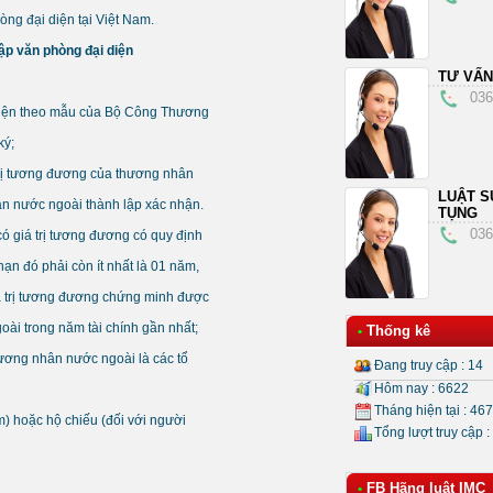
òng đại diện tại Việt Nam.
ập văn phòng đại diện
TƯ VẤN
036
 diện theo mẫu của Bộ Công Thương
ký;
 trị tương đương của thương nhân
LUẬT S
n nước ngoài thành lập xác nhận.
TỤNG
036
ó giá trị tương đương có quy định
ạn đó phải còn ít nhất là 01 năm,
giá trị tương đương chứng minh được
oài trong năm tài chính gần nhất;
Thống kê
•
hương nhân nước ngoài là các tổ
Đang truy cập : 14
Hôm nay : 6622
Tháng hiện tại : 46
) hoặc hộ chiếu (đối với người
Tổng lượt truy cập :
FB Hãng luật IMC
•