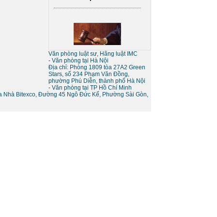
Sự khác nhau giữa tố tụng
tòa án và tố tụng bằng trọng
tài
Văn phòng luật sư, Hãng luật IMC
- Văn phòng tại Hà Nội
Địa chỉ: Phòng 1809 tòa 27A2 Green
Stars, số 234 Phạm Văn Đồng,
phường Phú Diễn, thành phố Hà Nội
- Văn phòng tại TP Hồ Chí Minh
òa Nhà Bitexco, Đường 45 Ngô Đức Kế, Phường Sài Gòn,
Thủ tục giải thể doanh
nghiệp
Thủ tục tạm ngừng kinh
doanh của doanh nghiệp
Dịch vụ tư vấn luật
vụ tư vấn pháp