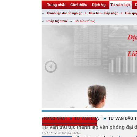
Trang nhất
Giới thiệu
Dịch Vụ
Tư vấn luật
D
Thành lập doanh nghiệp
Mua bán - Sáp nhập
Giải qu
Khuyến mại
Liên hệ
forum
utility
Pháp luật thuế
Sở hữu trí tuệ
»
»
TRANG NHẤT
TƯ VẤN LUẬT
TƯ VẤN ĐẦU 
Tư vấn thủ tục thành lập văn phòng đại d
Thứ tư - 26/03/2014 16:40