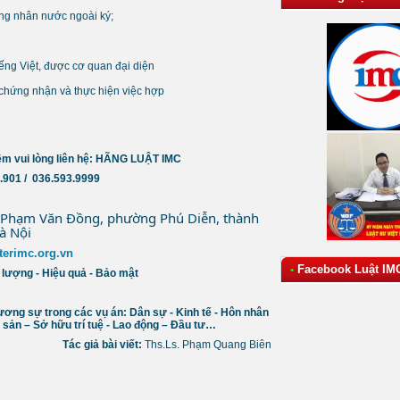
ng nhân nước ngoài ký;
tiếng Việt, được cơ quan đại diện
 chứng nhận và thực hiện việc hợp
êm vui lòng liên hệ: HÃNG LUẬT IMC
7.901 / 036.593.9999
 Phạm Văn Đồng, phường Phú Diễn, thành 
à Nội
erimc.org.vn
Facebook Luật IM
•
t lượng - Hiệu quả - Bảo mật
ơng sự trong các vụ án: Dân sự - Kinh tế - Hôn nhân
g sản – Sở hữu trí tuệ - Lao động – Đầu tư…
Tác giả bài viết:
Ths.Ls. Phạm Quang Biên