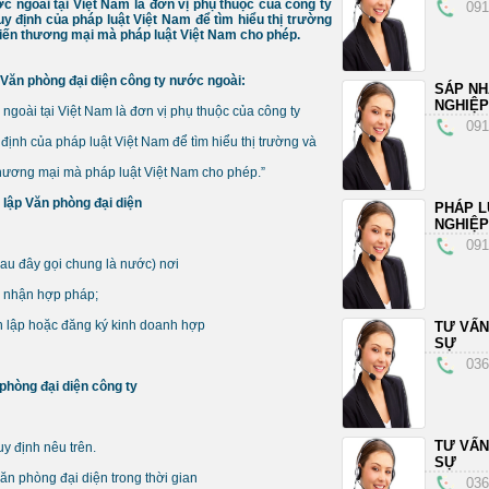
c ngoài tại Việt Nam là đơn vị phụ thuộc của công ty
091
y định của pháp luật Việt Nam để tìm hiểu thị trường
tiến thương mại mà pháp luật Việt Nam cho phép.
p Văn phòng đại diện công ty nước ngoài:
SÁP N
NGHIỆP
ngoài tại Việt Nam là đơn vị phụ thuộc của công ty
091
định của pháp luật Việt Nam để tìm hiểu thị trường và
thương mại mà pháp luật Việt Nam cho phép.”
 lập Văn phòng đại diện
PHÁP L
NGHIỆP
091
sau đây gọi chung là nước) nơi
g nhận hợp pháp;
nh lập hoặc đăng ký kinh doanh hợp
TƯ VẤN
SỰ
036
 phòng đại diện công ty
TƯ VẤN
y định nêu trên.
SỰ
ăn phòng đại diện trong thời gian
036