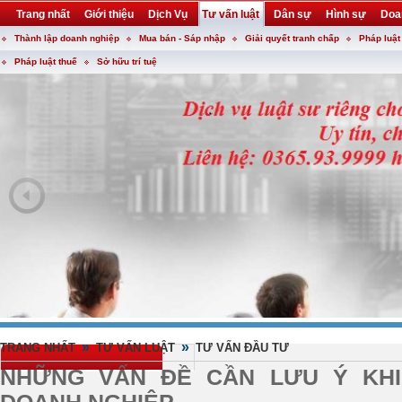
Trang nhất
Giới thiệu
Dịch Vụ
Tư vấn luật
Dân sự
Hình sự
Doa
Thành lập doanh nghiệp
Mua bán - Sáp nhập
Giải quyết tranh chấp
Pháp luật
Khuyến mại
Liên hệ
forum
utility
Pháp luật thuế
Sở hữu trí tuệ
»
»
TRANG NHẤT
TƯ VẤN LUẬT
TƯ VẤN ĐẦU TƯ
NHỮNG VẤN ĐỀ CẦN LƯU Ý KHI