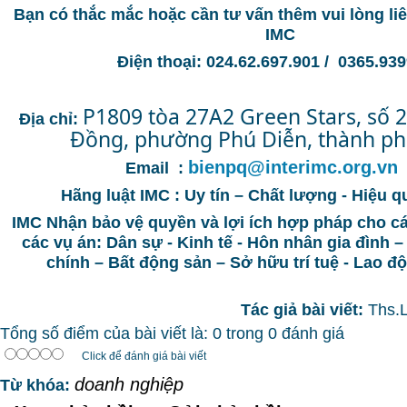
Bạn có thắc mắc hoặc cần tư vấn thêm vui lòng l
IMC
Điện thoại: 024.62.697.901 / 0365.9
P1809 tòa 27A2 Green Stars, số 
Địa chỉ:
Đồng, phường Phú Diễn, thành ph
bienpq@interimc.org.vn
Email :
Hãng luật IMC : Uy tín – Chất lượng - Hiệu q
IMC Nhận bảo vệ quyền và lợi ích hợp pháp cho c
các vụ án: Dân sự - Kinh tế - Hôn nhân gia đình –
chính – Bất động sản – Sở hữu trí tuệ - Lao 
Tác giả bài viết:
Ths.
Tổng số điểm của bài viết là: 0 trong 0 đánh giá
Click để đánh giá bài viết
doanh nghiệp
Từ khóa: