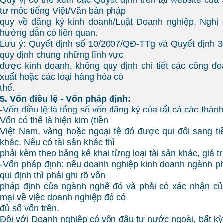
tư môc tiếng Việt/Văn bản pháp
quy về đăng ký kinh doanh/Luật Doanh nghiệp, Nghị 
hướng dẫn có liên quan.
Lưu ý: Quyết định số 10/2007/QĐ-TTg và Quyết định 
quy định chung những lĩnh vực
được kinh doanh, không quy định chi tiết các công đo
xuất hoặc các loại hàng hóa có
thể.
5. Vốn điều lệ - Vốn pháp định:
-Vốn điều lệ:là tổng số vốn đăng ký của tất cả các thàn
Vốn có thể là hiện kim (tiền
Việt Nam, vàng hoặc ngoại tệ đó được qui đổi sang tiề
khác. Nếu có tài sản khác thì
phải kèm theo bảng kê khai từng loại tài sản khác, giá trị
-Vốn pháp định: nếu doanh nghiệp kinh doanh ngành p
qui định thì phải ghi rõ vốn
pháp định của ngành nghề đó và phải có xác nhận c
mại về việc doanh nghiệp đó có
đủ số vốn trên.
Đối với Doanh nghiệp có vốn đầu tư nước ngoài, bất k