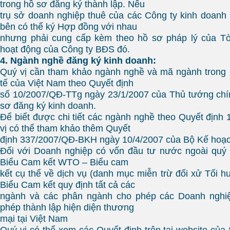
trong hồ sơ đăng ký thành lập. Nếu
trụ sở doanh nghiệp thuê của các Công ty kinh doanh 
bên có thể ký Hợp đồng với nhau
nhưng phải cung cấp kèm theo hồ sơ pháp lý của T
hoạt động của Công ty BĐS đó.
4. Ngành nghề đăng ký kinh doanh:
Quý vị cần tham khảo ngành nghề và mã ngành trong 
tế của Việt Nam theo Quyết định
số 10/2007/QĐ-TTg ngày 23/1/2007 của Thủ tướng chí
sơ đăng ký kinh doanh.
Để biết được chi tiết các ngành nghề theo Quyết định
vị có thể tham khảo thêm Quyết
định 337/2007/QĐ-BKH ngày 10/4/2007 của Bộ Kế hoạc
Đối với Doanh nghiệp có vốn đầu tư nước ngoài quý 
Biểu Cam kết WTO – Biểu cam
kết cụ thể về dịch vụ (danh mục miễn trừ đối xử Tối hu
Biểu Cam kết quy định tất cả các
ngành và các phân ngành cho phép các Doanh nghi
phép thành lập hiện diện thương
mại tại Việt Nam
Quý vị có thể xem các Quyết định trên tại website củ