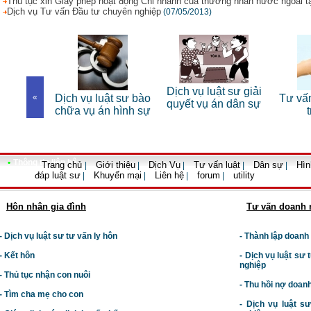
Thủ tục xin Giấy phép hoạt động Chi nhánh của thương nhân nước ngoài t
Dịch vụ Tư vấn Đầu tư chuyên nghiệp
(07/05/2013)
g
Dịch vụ luật sư giải
Dịch vụ luật sư bào
«
Tư vấn luật đấ
quyết vụ án dân sự
chữa vụ án hình sự
trọn gói
•
Thông tin liên hệ
Trang chủ
Giới thiệu
Dịch Vụ
Tư vấn luật
Dân sự
Hìn
|
|
|
|
|
đáp luật sư
Khuyến mại
Liên hệ
forum
utility
|
|
|
|
Hôn nhân gia đình
Tư vấn doanh 
- Dịch vụ luật sư tư vấn ly hôn
- Thành lập doanh
- Kết hôn
-
Dịch vụ luật sư t
nghiệp
- Thủ tục nhận con nuôi
- Thu hồi nợ doan
- Tìm cha mẹ cho con
- Dịch vụ luật s