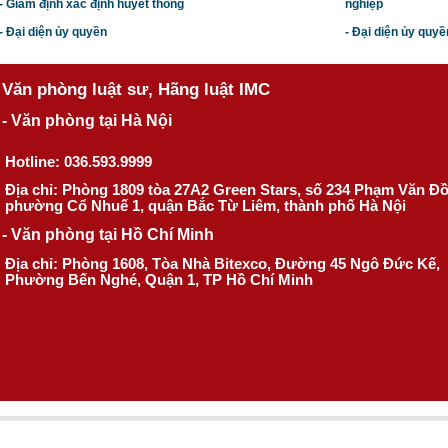
- Giám định xác định huyết thống
nghiệp
- Đại diện ủy quyền
- Đại diện ủy quyề
Văn phòng luật sư, Hãng luật IMC
- Văn phòng tại Hà Nội
Hotline: 036.593.9999
Địa chỉ: Phòng 1809 tòa 27A2 Green Stars, số 234 Phạm Văn Đ
phường Cổ Nhuế 1, quận Bắc Từ Liêm, thành phố Hà Nội
- Văn phòng tại Hồ Chí Minh
Địa chỉ: Phòng 1608, Tòa Nhà Bitexco, Đường 45 Ngô Đức Kế,
Phường Bến Nghé, Quận 1, TP Hồ Chí Minh