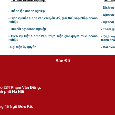
Tư vấn doanh nghiệp:
Dịch vụ
- Dịch vụ
- Thành lập doanh nghiệp
- Dịch vụ
-
Dịch vụ luật sư t
ư vấn chuyển đổi, giải thể, sáp nhập doanh
nghiệp
- Dịch vụ
- Thu hồi nợ doanh nghiệp
- Tham gi
- Dịch vụ luật sư tư vấn, thực hiện giải quyết thuế doanh
- Dịch vụ
nghiệp
tranh chấ
- Đại diện ủy quyền
- Đại diệ
Bản Đồ
 số 234 Phạm Văn Đồng,
nh phố Hà Nội
ờng 45 Ngô Đức Kế,
h