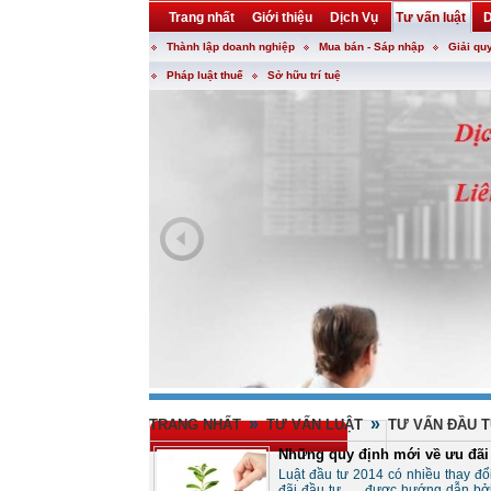
Trang nhất
Giới thiệu
Dịch Vụ
Tư vấn luật
D
Thành lập doanh nghiệp
Mua bán - Sáp nhập
Giải qu
Khuyến mại
Liên hệ
forum
utility
Pháp luật thuế
Sở hữu trí tuệ
»
»
TRANG NHẤT
TƯ VẤN LUẬT
TƯ VẤN ĐẦU 
Những quy định mới về ưu đãi 
Luật đầu tư 2014 có nhiều thay đ
đãi đầu tư, … được hướng dẫn bởi