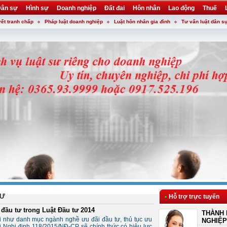
ân sự
Hình sự
Doanh nghiệp
Đất đai
Hôn nhân
Lao động
Thuế
yết tranh chấp
Pháp luật doanh nghiệp
Luật hôn nhân gia đình
Tư vấn luật dân s
TƯ
•
Hỗ trợ trực tuyến
đầu tư trong Luật Đầu tư 2014
THÀNH 
ổi như danh mục ngành nghề ưu đãi đầu tư, thủ tục ưu
NGHIỆP
 Nghị định 118/2015/NĐ-CP sẽ chính thức có hiệu lực