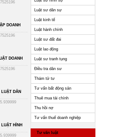
Luật sư hình sự
7525196
Luật sư dân sự
Luật kinh tế
HẬP DOANH
Luật hành chính
7525196
Luật sư đất đai
Luật lao động
UẬT DOANH
Luật sư tranh tụng
Điều tra dân sư
7525196
Thám tử tư
Tư vấn bất động sản
 LUẬT DÂN
Thuê mua tài chính
5.939999
Thu hồi nợ
Tư vấn thuế doanh nghiệp
 LUẬT HÌNH
Tư vấn luật
5.939999