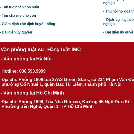
nghiệp
- Thủ tục nhận con nuôi
- Thu hồi nợ doan
- Tìm cha mẹ cho con
- Dịch vụ luật s
- Giám định xác định huyết thống
nghiệp
- Đại diện ủy quyền
- Đại diện ủy quyề
Văn phòng luật sư, Hãng luật IMC
- Văn phòng tại Hà Nội
Hotline: 036.593.9999
Địa chỉ: Phòng 1809 tòa 27A2 Green Stars, số 234 Phạm Văn Đ
phường Cổ Nhuế 1, quận Bắc Từ Liêm, thành phố Hà Nội
- Văn phòng tại Hồ Chí Minh
Địa chỉ: Phòng 1608, Tòa Nhà Bitexco, Đường 45 Ngô Đức Kế,
Phường Bến Nghé, Quận 1, TP Hồ Chí Minh