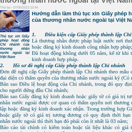
thương nhân nước ngoài tại Việt Na
Thứ ba - 07/05/2013 10:44
Hướng dẫn làm thủ tục xin Giấy phép 
của thương nhân nước ngoài tại Việt 
1. Điều kiện cấp Giấy phép thành lập Ch
Thủ tục xin Giấy
Là thương nhân được pháp luật nước nơi thư
phép hoạt động
Chi nhánh của
hoặc đăng ký kinh doanh công nhận hợp pháp
thương nhân
Đã hoạt động không dưới 05 năm, kể từ khi 
nước ngoài tại
Việt Nam
kinh doanh hợp pháp.
2. Hồ sơ đề nghị cấp Giấy phép thành lập Chi nhánh
Đơn đề nghị cấp Giấy phép thành lập Chi nhánh theo mẫu
đại diện có thẩm quyền của thương nhân nước ngoài ký (Có 
Bản sao Điều lệ hoạt động của Chi nhánh, trong đó quy đị
cho người đứng đầu Chi nhánh;
Bản sao Giấy đăng ký kinh doanh hoặc giấy tờ có giá trị 
nhân nước ngoài được cơ quan có thẩm quyền nơi thương 
lập hoặc đăng ký kinh doanh xác nhận. Trong trường hợp G
hoặc giấy tờ có giá trị tương đương có quy định thời hạn
nhân nước ngoài thì thời hạn đó phải còn ít nhất là 03 năm;
Báo cáo tài chính có kiểm toán hoặc tài liệu khác có giá