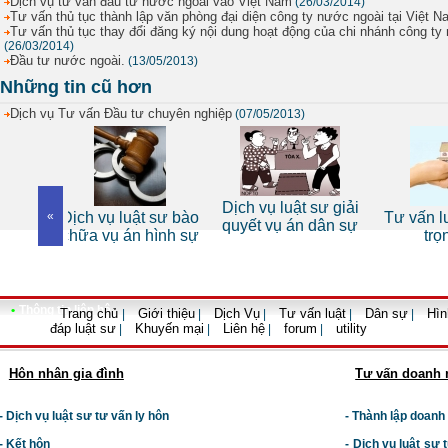
Dịch vụ tư vấn đầu tư nước ngoài vào Việt Nam
(26/03/2014)
Tư vấn thủ tục thành lập văn phòng đại diện công ty nước ngoài tại Việt N
Tư vấn thủ tục thay đổi đăng ký nội dung hoạt động của chi nhánh công ty
(26/03/2014)
Đầu tư nước ngoài.
(13/05/2013)
Những tin cũ hơn
Dịch vụ Tư vấn Đầu tư chuyên nghiệp
(07/05/2013)
Dịch vụ luật sư giải
ụ luật sư bào
«
Tư vấn luật đất đai
Dị
quyết vụ án dân sự
vụ án hình sự
trọn gói
•
Thông tin liên hệ
Trang chủ
Giới thiệu
Dịch Vụ
Tư vấn luật
Dân sự
Hìn
|
|
|
|
|
đáp luật sư
Khuyến mại
Liên hệ
forum
utility
|
|
|
|
Hôn nhân gia đình
Tư vấn doanh 
- Dịch vụ luật sư tư vấn ly hôn
- Thành lập doanh
- Kết hôn
-
Dịch vụ luật sư t