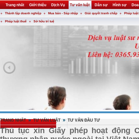
Trang nhất
Giới thiệu
Dịch Vụ
Tư vấn luật
Dân sự
Hình sự
Doa
Thành lập doanh nghiệp
Mua bán - Sáp nhập
Giải quyết tranh chấp
Pháp luật
Khuyến mại
Liên hệ
forum
utility
Pháp luật thuế
Sở hữu trí tuệ
»
»
TRANG NHẤT
TƯ VẤN LUẬT
TƯ VẤN ĐẦU TƯ
Thủ tục xin Giấy phép hoạt động 