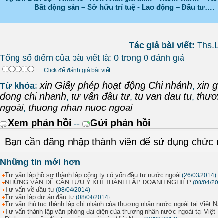
Bất động sản – Sở hữu trí tuệ - Lao động – Đầu tư….
Tác giả bài viết:
Ths.
Tổng số điểm của bài viết là: 0 trong 0 đánh giá
Click để đánh giá bài viết
xin Giấy phép hoạt động Chi nhánh
xin 
Từ khóa:
,
dong chi nhanh
tư vấn đầu tư
tu van dau tu
thươ
,
,
,
ngoài
thuong nhan nuoc ngoai
,
Xem phản hồi
Gửi phản hồi
--
Bạn cần đăng nhập thành viên để sử dụng chức
Những tin mới hơn
Tư vấn lập hồ sơ thành lập công ty có vốn đầu tư nước ngoài
(26/03/2014)
NHỮNG VẤN ĐỀ CẦN LƯU Ý KHI THÀNH LẬP DOANH NGHIỆP
(08/04/2
Tư vấn về đầu tư
(08/04/2014)
Tư vấn lập dự án đầu tư
(08/04/2014)
Tư vấn thủ tục thành lập chi nhánh của thương nhân nước ngoài tại Việt 
Tư vấn thành lập văn phòng đại diện của thương nhân nước ngoài tại Việ