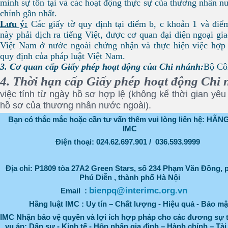
minh sự tồn tại và các hoạt động thực sự của thương nhân n
chính gần nhất.
Lưu ý:
Các giấy tờ quy định tại điểm b, c khoản 1 và điể
này phải dịch ra tiếng Việt, được cơ quan đại diện ngoại gi
Việt Nam ở nước ngoài chứng nhận và thực hiện việc hợp 
quy định của pháp luật Việt Nam.
3. Cơ quan cấp Giấy phép hoạt động của Chi nhánh:
Bộ Cô
4. Thời hạn cấp Giấy phép hoạt động Chi
việc tính từ ngày hồ sơ hợp lệ (không kể thời gian yê
hồ sơ của thương nhân nước ngoài).
Bạn có thắc mắc hoặc cần tư vấn thêm vui lòng liên hệ: HÃ
IMC
Điện thoại: 024.62.697.901 / 036.593.9999
Địa chỉ:
P1809 tòa 27A2 Green Stars, số 234 Phạm Văn Đồng,
Phú Diễn , thành phố Hà Nội
bienpq@interimc.org.vn
Email :
Hãng luật IMC : Uy tín – Chất lượng - Hiệu quả - Bảo mậ
IMC Nhận bảo vệ quyền và lợi ích hợp pháp cho các đương sự 
vụ án: Dân sự - Kinh tế - Hôn nhân gia đình – Hành chính – Tài