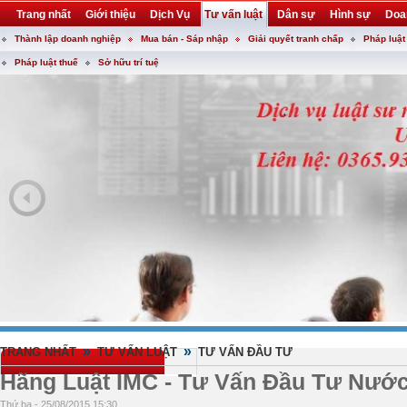
Trang nhất
Giới thiệu
Dịch Vụ
Tư vấn luật
Dân sự
Hình sự
Doa
Thành lập doanh nghiệp
Mua bán - Sáp nhập
Giải quyết tranh chấp
Pháp luật
Khuyến mại
Liên hệ
forum
utility
Pháp luật thuế
Sở hữu trí tuệ
»
»
TRANG NHẤT
TƯ VẤN LUẬT
TƯ VẤN ĐẦU TƯ
Hãng Luật IMC - Tư Vấn Đầu Tư Nước
Thứ ba - 25/08/2015 15:30