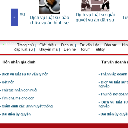
 sư riêng
Dịch vụ luật sư giải
«
Dịch vụ luật sư bào
Tư vấn
nhân
quyết vụ án dân sự
chữa vụ án hình sự
•
Thông tin liên hệ
Trang chủ
Giới thiệu
Dịch Vụ
Tư vấn luật
Dân sự
Hìn
|
|
|
|
|
đáp luật sư
Khuyến mại
Liên hệ
forum
utility
|
|
|
|
Hôn nhân gia đình
Tư vấn doanh 
- Dịch vụ luật sư tư vấn ly hôn
- Thành lập doanh
- Kết hôn
-
Dịch vụ luật sư t
nghiệp
- Thủ tục nhận con nuôi
- Thu hồi nợ doan
- Tìm cha mẹ cho con
- Dịch vụ luật s
- Giám định xác định huyết thống
nghiệp
- Đại diện ủy quyền
- Đại diện ủy quyề