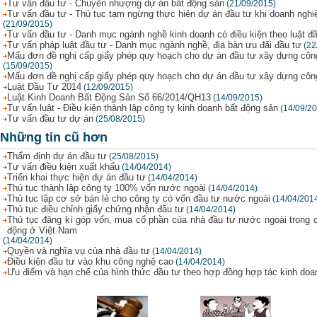
Tư vấn đầu tư - Chuyển nhượng dự án bất động sản
(21/09/2015)
Tư vấn đầu tư - Thủ tục tạm ngừng thực hiện dự án đầu tư khi doanh ngh
(21/09/2015)
Tư vấn đầu tư - Danh mục ngành nghề kinh doanh có điều kiện theo luật đ
Tư vấn pháp luật đầu tư - Danh mục ngành nghề, địa bàn ưu đãi đầu tư
(22
Mấu đơn đề nghị cấp giấy phép quy hoạch cho dự án đầu tư xây dựng công 
(15/09/2015)
Mấu đơn đề nghị cấp giấy phép quy hoạch cho dự án đầu tư xây dựng công 
Luật Đầu Tư 2014
(12/09/2015)
Luật Kinh Doanh Bất Động Sản Số 66/2014/QH13
(14/09/2015)
Tư vấn luật - Điều kiện thành lập công ty kinh doanh bất động sản
(14/09/2
Tư vấn đầu tư dự án
(25/08/2015)
Những tin cũ hơn
Thẩm định dự án đầu tư
(25/08/2015)
Tư vấn điều kiện xuất khẩu
(14/04/2014)
Triển khai thực hiện dự án đầu tư
(14/04/2014)
Thủ tục thành lập công ty 100% vốn nước ngoài
(14/04/2014)
Thủ tục lập cơ sở bán lẻ cho công ty có vốn đầu tư nước ngoài
(14/04/201
Thủ tục điều chỉnh giấy chứng nhận đầu tư
(14/04/2014)
Thủ tục đăng kí góp vốn, mua cổ phần của nhà đầu tư nước ngoài trong 
động ở Việt Nam
(14/04/2014)
Quyền và nghĩa vụ của nhà đầu tư
(14/04/2014)
Điều kiện đầu tư vào khu công nghệ cao
(14/04/2014)
Ưu điểm và hạn chế của hình thức đầu tư theo hợp đồng hợp tác kinh doa