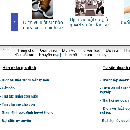
Dịch vụ luật sư giải
luật sư bào
«
Tư vấn luật đất đai
Dịch
quyết vụ án dân sự
án hình sự
trọn gói
•
Thông tin liên hệ
Trang chủ
Giới thiệu
Dịch Vụ
Tư vấn luật
Dân sự
Hìn
|
|
|
|
|
đáp luật sư
Khuyến mại
Liên hệ
forum
utility
|
|
|
|
Hôn nhân gia đình
Tư vấn doanh 
- Dịch vụ luật sư tư vấn ly hôn
- Thành lập doanh
- Kết hôn
-
Dịch vụ luật sư t
nghiệp
- Thủ tục nhận con nuôi
- Thu hồi nợ doan
- Tìm cha mẹ cho con
- Dịch vụ luật s
- Giám định xác định huyết thống
nghiệp
- Đại diện ủy quyền
- Đại diện ủy quyề