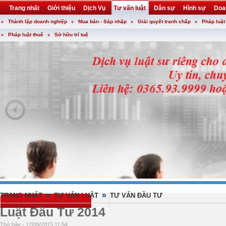
Trang nhất
Giới thiệu
Dịch Vụ
Tư vấn luật
Dân sự
Hình sự
Doa
Thành lập doanh nghiệp
Mua bán - Sáp nhập
Giải quyết tranh chấp
Pháp luật
Khuyến mại
Liên hệ
forum
utility
Pháp luật thuế
Sở hữu trí tuệ
»
»
TRANG NHẤT
TƯ VẤN LUẬT
TƯ VẤN ĐẦU TƯ
Luật Đầu Tư 2014
Thứ bảy - 12/09/2015 11:54