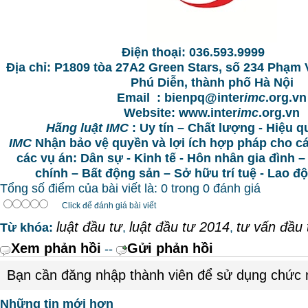
Điện thoại: 036.593.9999
Địa chỉ:
P1809 tòa 27A2 Green Stars, số 234 Phạm
Phú Diễn, thành phố Hà Nội
Email : bienpq@inter
imc
.org.vn
Website: www.inter
imc
.org.vn
Hãng luật IMC
: Uy tín – Chất lượng - Hiệu q
IMC
Nhận bảo vệ quyền và lợi ích hợp pháp cho c
các vụ án: Dân sự - Kinh tế - Hôn nhân gia đình –
chính – Bất động sản – Sở hữu trí tuệ - Lao 
Tổng số điểm của bài viết là: 0 trong 0 đánh giá
Click để đánh giá bài viết
luật đầu tư
luật đầu tư 2014
tư vấn đầu 
Từ khóa:
,
,
Xem phản hồi
Gửi phản hồi
--
Bạn cần đăng nhập thành viên để sử dụng chức
Những tin mới hơn