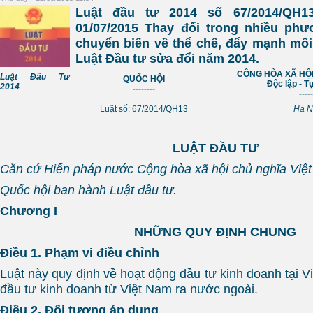
Luật đầu tư 2014 số 67/2014/QH1
01/07/2015 Thay đổi trong nhiều phư
chuyển biến về thể chế, đẩy mạnh môi
Luật Đầu tư sửa đổi năm 2014.
CỘNG HÒA XÃ HỘI
Luật Đầu Tư
QUỐC HỘI
Độc lập - T
2014
--------
-----
Luật số: 67/2014/QH13
Hà N
LUẬT
ĐẦU TƯ
Căn cứ Hiến pháp nước Cộng hòa xã hội chủ nghĩa Việ
Quốc hội ban hành Luật đầu tư.
Chương I
NHỮNG QUY ĐỊNH CHUNG
Điều 1. Phạm vi điều chỉnh
Luật này quy định về hoạt động đầu tư kinh doanh tại 
đầu tư kinh doanh từ Việt Nam ra nước ngoài.
Điều 2. Đối tượng áp dụng