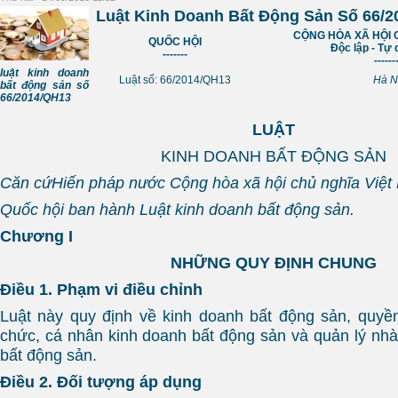
Luật Kinh Doanh Bất Động Sản Số 66/
CỘNG HÒA XÃ HỘI 
QUỐC HỘI
Độc lập - Tự 
-------
------
luật kinh doanh
Luật số: 66/2014/QH13
Hà N
bất động sản số
66/2014/QH13
LUẬT
KINH DOANH BẤT ĐỘNG SẢN
Căn cứ
Hiến pháp nước Cộng hòa xã hội chủ nghĩa Việt
Quốc hội ban hành Luật kinh doanh bất động sản.
Chương I
NHỮNG QUY ĐỊNH CHUNG
Điều 1. Phạm vi điều chỉnh
Luật này quy định về kinh doanh bất động sản, quyề
chức, cá nhân kinh doanh bất động sản và quản lý nh
bất động sản.
Điều 2. Đối tượng áp dụng