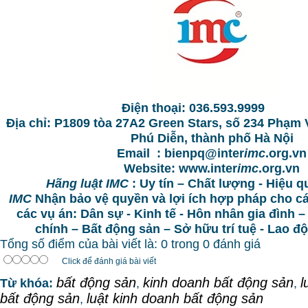
Điện thoại: 036.593.9999
Địa chỉ:
P1809 tòa 27A2 Green Stars, số 234 Phạm
Phú Diễn, thành phố Hà Nội
Email : bienpq@inter
imc
.org.vn
Website: www.inter
imc
.org.vn
Hãng luật IMC
: Uy tín – Chất lượng - Hiệu q
IMC
Nhận bảo vệ quyền và lợi ích hợp pháp cho c
các vụ án: Dân sự - Kinh tế - Hôn nhân gia đình –
chính – Bất động sản – Sở hữu trí tuệ - Lao 
Tổng số điểm của bài viết là: 0 trong 0 đánh giá
Click để đánh giá bài viết
bất động sản
kinh doanh bất động sản
l
Từ khóa:
,
,
bất động sản
luật kinh doanh bất động sản
,