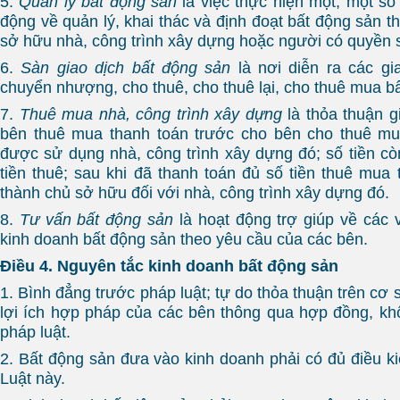
5.
Quản lý bất động sản
là việc thực hiện một, một số
động về quản lý, khai thác và định đoạt bất động sản 
sở hữu nhà, công trình xây dựng hoặc người có quyền 
6.
Sàn giao dịch bất động sản
là nơi diễn ra các gi
chuyển nhượng, cho thuê, cho thuê lại, cho thuê mua b
7.
Thuê mua nhà, công trình xây dựng
là thỏa thuận g
bên thuê mua thanh toán trước cho bên cho thuê mu
được sử dụng nhà, công trình xây dựng đó; số tiền còn
tiền thuê; sau khi đã thanh toán đủ số tiền thuê mua 
thành chủ sở hữu đối với nhà, công trình xây dựng đó.
8.
Tư vấn bất động sản
là hoạt động trợ giúp về các 
kinh doanh bất động sản theo yêu cầu của các bên.
Điều 4. Nguyên tắc kinh doanh bất động sản
1. Bình đẳng trước pháp luật; tự do thỏa thuận trên cơ 
lợi ích hợp pháp của các bên thông qua hợp đồng, khô
pháp luật.
2. Bất động sản đưa vào kinh doanh phải có đủ điều ki
Luật này.