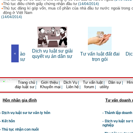
Thủ tục điều chỉnh giấy chứng nhận đầu tư
(14/04/2014)
Thủ tục đăng kí góp vốn, mua cổ phần của nhà đầu tư nước ngoài trong 
động ở Việt Nam
(14/04/2014)
Dịch vụ luật sư giải
t sư bào
«
Tư vấn luật đất đai
Dịch vụ
quyết vụ án dân sự
 hình sự
trọn gói
•
Thông tin liên hệ
Trang chủ
Giới thiệu
Dịch Vụ
Tư vấn luật
Dân sự
Hìn
|
|
|
|
|
đáp luật sư
Khuyến mại
Liên hệ
forum
utility
|
|
|
|
Hôn nhân gia đình
Tư vấn doanh 
- Dịch vụ luật sư tư vấn ly hôn
- Thành lập doanh
- Kết hôn
-
Dịch vụ luật sư t
nghiệp
- Thủ tục nhận con nuôi