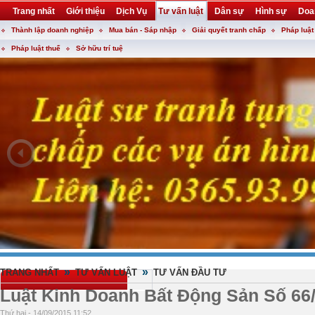
Trang nhất
Giới thiệu
Dịch Vụ
Tư vấn luật
Dân sự
Hình sự
Doa
Thành lập doanh nghiệp
Mua bán - Sáp nhập
Giải quyết tranh chấp
Pháp luật
Khuyến mại
Liên hệ
forum
utility
Pháp luật thuế
Sở hữu trí tuệ
»
»
TRANG NHẤT
TƯ VẤN LUẬT
TƯ VẤN ĐẦU TƯ
Luật Kinh Doanh Bất Động Sản Số 66
Thứ hai - 14/09/2015 11:52