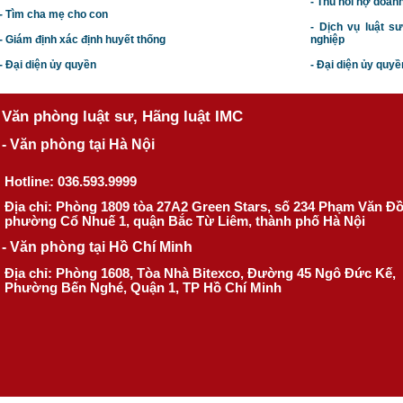
- Thu hồi nợ doan
- Tìm cha mẹ cho con
- Dịch vụ luật s
- Giám định xác định huyết thống
nghiệp
- Đại diện ủy quyền
- Đại diện ủy quyề
Văn phòng luật sư, Hãng luật IMC
- Văn phòng tại Hà Nội
Hotline: 036.593.9999
Địa chỉ: Phòng 1809 tòa 27A2 Green Stars, số 234 Phạm Văn Đ
phường Cổ Nhuế 1, quận Bắc Từ Liêm, thành phố Hà Nội
- Văn phòng tại Hồ Chí Minh
Địa chỉ: Phòng 1608, Tòa Nhà Bitexco, Đường 45 Ngô Đức Kế,
Phường Bến Nghé, Quận 1, TP Hồ Chí Minh