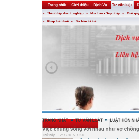
Trang nhất
Giới thiệu
Dịch Vụ
Tư vấn luật
D
Thành lập doanh nghiệp
Mua bán - Sáp nhập
Giải qu
Khuyến mại
Liên hệ
forum
utility
Pháp luật thuế
Sở hữu trí tuệ
»
»
TRANG NHẤT
TƯ VẤN LUẬT
LUẬT HÔN NHÂ
Việc chung sống với nhau như vợ chồng
Thứ bảy - 12/09/2015 09:50