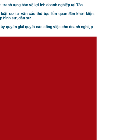
a tranh tụng bảo vệ lợi ích doanh nghiệp tại Tòa
 luật sư tư vấn các thủ tục liên quan đến khởi kiện,
p hình sư, dân sự
n ủy quyền giải quyết các công việc cho doanh nghiệp
Căn cứ ly hôn theo luật hôn
nhân gia đình
Trình tự thủ tục khởi kiện vụ
án hôn nhân gia đình