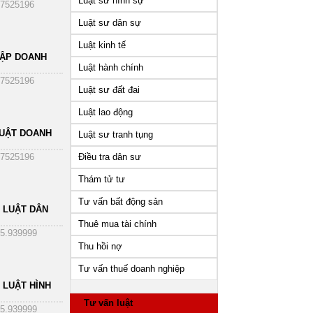
Luật sư hình sự
7525196
Luật sư dân sự
Luật kinh tế
HẬP DOANH
Luật hành chính
7525196
Luật sư đất đai
Luật lao động
UẬT DOANH
Luật sư tranh tụng
Điều tra dân sư
7525196
Thám tử tư
Tư vấn bất động sản
 LUẬT DÂN
Thuê mua tài chính
5.939999
Thu hồi nợ
Tư vấn thuế doanh nghiệp
 LUẬT HÌNH
Tư vấn luật
5.939999