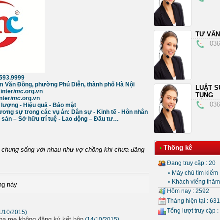
TƯ VẤN
036
036.593.9999
m Văn Đồng, phường Phú Diễn, thành phố Hà Nội
LUẬT S
inter
imc
.org.vn
TỤNG
nter
imc
.org.vn
036
t lượng - Hiệu quả - Bảo mật
ơng sự trong các vụ án: Dân sự - Kinh tế - Hôn nhân
g sản – Sở hữu trí tuệ - Lao động – Đầu tư…
Thống kê
•
c chung sống với nhau như vợ chồng khi chưa đăng
Đang truy cập : 20
•
Máy chủ tìm kiếm 
•
Khách viếng thăm 
ng này
Hôm nay : 2592
Tháng hiện tại : 63
Tổng lượt truy cập :
1/10/2015)
cha mẹ không đăng ký kết hôn
(14/10/2015)