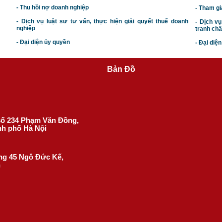
- Thu hồi nợ doanh nghiệp
- Tham gi
- Dịch vụ luật sư tư vấn, thực hiện giải quyết thuế doanh
- Dịch vụ
nghiệp
tranh chấ
- Đại diện ủy quyền
- Đại diệ
Bản Đồ
 số 234 Phạm Văn Đồng,
nh phố Hà Nội
ờng 45 Ngô Đức Kế,
h