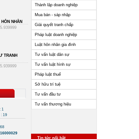
Thành lập doanh nghiệp
Mua bán - sáp nhập
 HÔN NHÂN
Giải quyết tranh chấp
5.939999
Pháp luật doanh nghiệp
Luật hôn nhân gia đình
Tư vấn luật dân sự
Ư TRANH
Tư vấn luật hình sự
5.939999
Pháp luật thuế
Sở hữu trí tuệ
Tư vấn đầu tư
Tư vấn thương hiệu
: 1
: 19
168
Những vấn đề cần lưu ý sau
16000029
khi thành lập công ty
Tin tức nổi bật