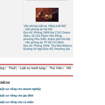
Sự khác nhau giữa tố tụng
tòa án và tố tụng bằng trọng
tài
Văn phòng luật sư, Hãng luật IMC
- Văn phòng tại Hà Nội
Địa chỉ: Phòng 1809 tòa 27A2 Green
Stars, số 234 Phạm Văn Đồng,
phường Phú Diễn, thành phố Hà Nội
- Văn phòng tại TP Hồ Chí Minh
Địa chỉ: Phòng 1608, Tòa Nhà Bitexco,
Đường 45 Ngô Đức Kế, Phường Sài
Thủ tục giải thể doanh
nghiệp
ộng
Thuế
Luật sư tranh tụng
Thư Viện
Hỏi
|
|
|
|
 luật sư
 luật sư riêng cho doanh nghiệp
 luật sư riêng cho gia đình
Thủ tục tạm ngừng kinh
 luật sư riêng cho cá nhân
doanh của doanh nghiệp