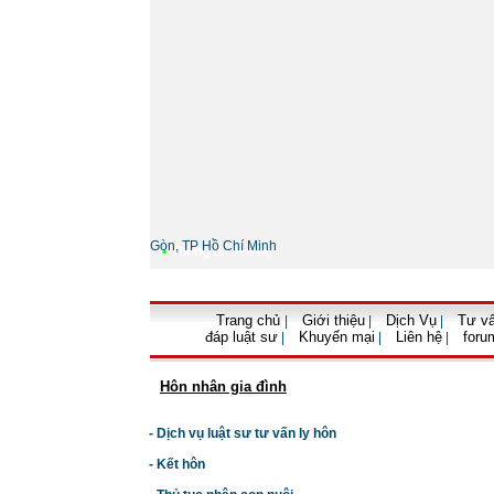
Gòn, TP Hồ Chí Minh
•
Thông tin liên hệ
Trang chủ
Giới thiệu
Dịch Vụ
Tư vấ
|
|
|
đáp luật sư
Khuyến mại
Liên hệ
foru
|
|
|
Hôn nhân gia đình
- Dịch vụ luật sư tư vấn ly hôn
- Kết hôn