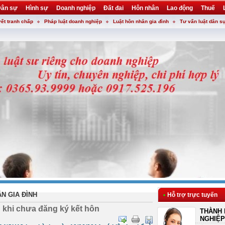
ân sự
Hình sự
Doanh nghiệp
Đất đai
Hôn nhân
Lao động
Thuế
yết tranh chấp
Pháp luật doanh nghiệp
Luật hôn nhân gia đình
Tư vấn luật dân s
N GIA ĐÌNH
•
Hỗ trợ trực tuyến
 khi chưa đăng ký kết hôn
THÀNH 
NGHIỆP