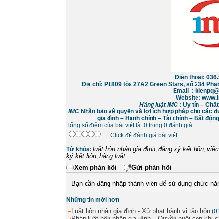
Điện thoại: 
Địa chỉ:
P1809 tòa 27A2 Green Stars, số 234 Phạ
Email : bienpq@
Website: www.i
Hãng luật IMC
: Uy tín – Chấ
IMC
Nhận bảo vệ quyền và lợi ích hợp pháp cho các đư
gia đình – Hành chính – Tài chính – Bất độn
Tổng số điểm của bài viết là: 0 trong 0 đánh giá
Click để đánh giá bài viết
luật hôn nhân gia đình
đăng ký kết hôn
việ
Từ khóa:
,
,
ký kết hôn
hãng luật
,
Xem phản hồi
Gửi phản hồi
--
Bạn cần đăng nhập thành viên để sử dụng chức nă
Những tin mới hơn
Luật hôn nhân gia đình - Xử phạt hành vi tảo hôn
(0
Pháp luật hôn nhân gia đình – Quyền nuôi con khi 