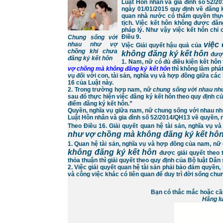
Luật Hôn nhân và gia đình số 52/20
ngày 01/01/2015 quy định về đăn
quan nhà nước có thẩm quyền thực 
tịch. Việc kết hôn không được đăng
pháp lý. Như vậy việc kết hôn chỉ co
Điều 9.
Chung sống với
việc
nhau như vợ
Việc Giải quyết hậu quả của
chồng khi chưa
không đăng ký kết hôn
đượ
đăng ký kết hôn
1. Nam, nữ có đủ điều kiện kết hôn
vợ chồng mà không đăng ký kết hôn
thì không làm phát
vụ đối với con, tài sản, nghĩa vụ và hợp đồng giữa các
16 của Luật này.
2. Trong trường hợp nam, nữ
chung sống với nhau nh
sau đó thực hiện việc đăng ký kết hôn theo quy định củ
điểm đăng ký kết hôn.”
Quyền, nghĩa vụ giữa nam, nữ chung sống với nhau nh
Luật Hôn nhân và gia đình số 52/2014/QH13 về quyền,
Theo Điều 16. Giải quyết quan hệ tài sản, nghĩa vụ 
như vợ chồng mà không đăng ký kết hô
1. Quan hệ tài sản, nghĩa vụ và hợp đồng của nam, nữ
không đăng ký kết hôn
được giải quyết theo 
thỏa thuận thì giải quyết theo quy định của Bộ luật Dân
2. Việc giải quyết quan hệ tài sản phải bảo đảm quyền,
và công việc khác có liên quan để duy trì đời sống chu
Bạn có thắc mắc hoặc cần 
Hãng l