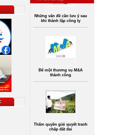
Để một thương vụ M&A
thành công
Thẩm quyền giải quyết tranh
C
chấp đất đai
Dịch vụ tư vấn luật
vụ tư vấn pháp
Dịch vụ tư vấn ly hôn
D
hôn nhân gia đình
oanh nghiệp uy
tín