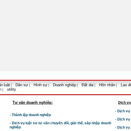
n luật
Dân sự
Hình sự
Doanh nghiệp
Đất đai
Hôn nhân
Lao đ
|
|
|
|
|
|
m
utility
|
Tư vấn doanh nghiệp:
Dịch vụ
- Dịch vụ
- Thành lập doanh nghiệp
- Dịch vụ
-
Dịch vụ luật sư t
ư vấn chuyển đổi, giải thể, sáp nhập doanh
nghiệp
- Dịch vụ