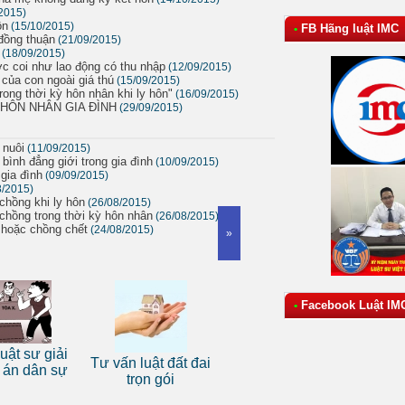
2015)
ôn
(15/10/2015)
FB Hãng luật IMC
•
 đồng thuận
(21/09/2015)
(18/09/2015)
ợc coi như lao động có thu nhập
(12/09/2015)
 của con ngoài giá thú
(15/09/2015)
rong thời kỳ hôn nhân khi ly hôn"
(16/09/2015)
 HÔN NHÂN GIA ĐÌNH
(29/09/2015)
 nuôi
(11/09/2015)
 bình đẳng giới trong gia đình
(10/09/2015)
gia đình
(09/09/2015)
8/2015)
chồng khi ly hôn
(26/08/2015)
 chồng trong thời kỳ hôn nhân
(26/08/2015)
ợ hoặc chồng chết
(24/08/2015)
»
Facebook Luật IM
•
Dịch 
ật sư giải
Tư vấn luật đất đai
Dịch vụ luật sư tranh
luật d
án dân sự
trọn gói
tụng