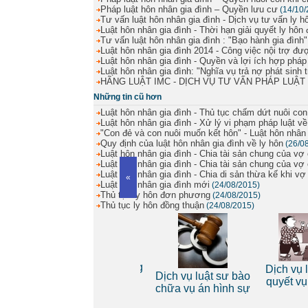
Pháp luật hôn nhân gia đình – Quyền lưu cư
(14/10/
Tư vấn luật hôn nhân gia đình - Dịch vụ tư vấn ly h
Luật hôn nhân gia đình - Thời hạn giải quyết ly hôn
Tư vấn luật hôn nhân gia đình : "Bạo hành gia đình"
Luật hôn nhân gia đình 2014 - Công việc nội trợ đư
Luật hôn nhân gia đình - Quyền và lợi ích hợp pháp
Luật hôn nhân gia đình: "Nghĩa vụ trả nợ phát sinh t
HÃNG LUẬT IMC - DỊCH VỤ TƯ VẤN PHÁP LUẬT
Những tin cũ hơn
Luật hôn nhân gia đình - Thủ tục chấm dứt nuôi con
Luật hôn nhân gia đình - Xử lý vi phạm pháp luật về
"Con đẻ và con nuôi muốn kết hôn" - Luật hôn nhân 
Quy định của luật hôn nhân gia đình về ly hôn
(26/0
Luật hôn nhân gia đình - Chia tài sản chung của vợ 
Luật hôn nhân gia đình - Chia tài sản chung của vợ
Luật hôn nhân gia đình - Chia di sản thừa kế khi v
«
Luật hôn nhân gia đình mới
(24/08/2015)
Thủ tục ly hôn đơn phương
(24/08/2015)
Thủ tục ly hôn đồng thuận
(24/08/2015)
Dịch vụ luật sư riêng
Dịch vụ lu
 riêng
Dịch vụ luật sư bào
cho cá nhân
quyết vụ 
nh
chữa vụ án hình sự