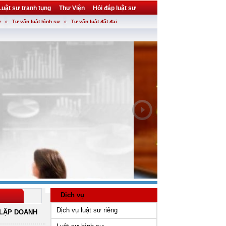
Luật sư tranh tụng
Thư Viện
Hỏi đáp luật sư
ự
Tư vấn luật hình sự
Tư vấn luật đất đai
Dịch vụ
Dịch vụ luật sư riêng
LẬP DOANH