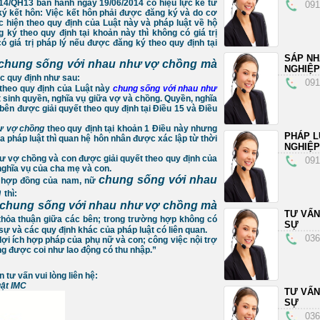
14/QH13 ban hành ngày 19/06/2014 có hiệu lực kể từ
091
g ký kết hôn: Việc kết hôn phải được đăng ký và do cơ
hiện theo quy định của Luật này và pháp luật về hộ
 ký theo quy định tại khoản này thì không có giá trị
́ giá trị pháp lý nếu được đăng ký theo quy định tại
SÁP N
 chung sống với nhau như vợ chồng mà
NGHIỆP
c quy định như sau:
091
 theo quy định của Luật này
chung sống với nhau như
 sinh quyền, nghĩa vụ giữa vợ và chồng. Quyền, nghĩa
 bên được giải quyết theo quy định tại Điều 15 và Điều
ư vợ chồng
theo quy định tại khoản 1 Điều này nhưng
PHÁP L
a pháp luật thì quan hệ hôn nhân được xác lập từ thời
NGHIỆP
ư vợ chồng và con được giải quyết theo quy định của
091
 nghĩa vụ của cha mẹ và con.
chung sống với nhau
và hợp đồng của nam, nữ
n
thì:
chung sống với nhau như vợ chồng mà
TƯ VẤN
thỏa thuận giữa các bên; trong trường hợp không có
SỰ
 sự và các quy định khác của pháp luật có liên quan.
036
 lợi ích hợp pháp của phụ nữ và con; công việc nội trợ
ng được coi như lao động có thu nhập.”
tư vấn vui lòng liên hệ:
uật IMC
TƯ VẤN
SỰ
036