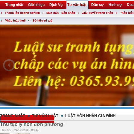
Trang nhất
Giới thiệu
Dịch Vụ
Tư vấn luật
Dân sự
Hình sự
Doa
Thành lập doanh nghiệp
Mua bán - Sáp nhập
Giải quyết tranh chấp
Pháp luật
Khuyến mại
Liên hệ
forum
utility
Pháp luật thuế
Sở hữu trí tuệ
»
»
TRANG NHẤT
TƯ VẤN LUẬT
LUẬT HÔN NHÂN GIA ĐÌNH
Thủ tục ly hôn đơn phương
Thứ hai - 24/08/2015 09:46