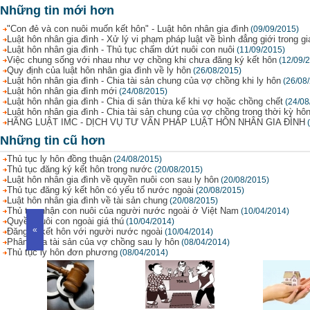
Những tin mới hơn
"Con đẻ và con nuôi muốn kết hôn" - Luật hôn nhân gia đình
(09/09/2015)
Luật hôn nhân gia đình - Xử lý vi phạm pháp luật về bình đẳng giới trong gi
Luật hôn nhân gia đình - Thủ tục chấm dứt nuôi con nuôi
(11/09/2015)
Việc chung sống với nhau như vợ chồng khi chưa đăng ký kết hôn
(12/09/
Quy định của luật hôn nhân gia đình về ly hôn
(26/08/2015)
Luật hôn nhân gia đình - Chia tài sản chung của vợ chồng khi ly hôn
(26/08
Luật hôn nhân gia đình mới
(24/08/2015)
Luật hôn nhân gia đình - Chia di sản thừa kế khi vợ hoặc chồng chết
(24/08
Luật hôn nhân gia đình - Chia tài sản chung của vợ chồng trong thời kỳ hô
HÃNG LUẬT IMC - DỊCH VỤ TƯ VẤN PHÁP LUẬT HÔN NHÂN GIA ĐÌNH
Những tin cũ hơn
Thủ tục ly hôn đồng thuận
(24/08/2015)
Thủ tục đăng ký kết hôn trong nước
(20/08/2015)
Luật hôn nhân gia đình về quyền nuôi con sau ly hôn
(20/08/2015)
Thủ tục đăng ký kết hôn có yếu tố nước ngoài
(20/08/2015)
Luật hôn nhân gia đình về tài sản chung
(20/08/2015)
Thủ tục nhận con nuôi của người nước ngoài ở Việt Nam
(10/04/2014)
Quyền nuôi con ngoài giá thú
(10/04/2014)
«
Đăng kí kết hôn với người nước ngoài
(10/04/2014)
Phân chia tài sản của vợ chồng sau ly hôn
(08/04/2014)
Thủ tục ly hôn đơn phương
(08/04/2014)