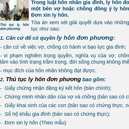
Trong luật hôn nhân gia đình, ly hôn đ
một bên vợ hoặc chồng đồng ý ly hôn
Đơn xin ly hôn.
Tòa án xem xét giải quyết dựa vào những 
Thủ tục ly hôn
tục như sau:
đơn phương
ly hôn đơn phương
1. Căn cứ để có quyền
:
- căn cứ về việc vợ, chồng có hành vi bạo lực gia đình;
- vi phạm nghiêm trọng quyền, nghĩa vụ của vợ, chồ
lâm vào tình trạng trầm trọng, đời sống chung không thể
- mục đích của hôn nhân không đạt được.
Thủ tục ly hôn đơn phương
2.
bao gồm:
- Giấy chứng nhận đăng ký kết hôn (bản chính);
- Chứng minh nhân dân của vợ và chồng (bản sao có c
- Giấy khai sinh của các con (bản sao có chứng thực, n
- Sổ hộ khẩu gia đình (bản sao có chứng thực);
- Đơn xin ly hôn (Theo mẫu)