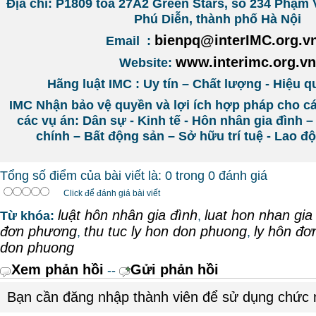
Địa chỉ: P1809 tòa 27A2 Green Stars, số 234 Phạ
Phú Diễn, thành phố Hà Nội
bienpq@interIMC.org.v
Email :
www.interimc.org.vn
Website:
Hãng luật IMC : Uy tín – Chất lượng - Hiệu q
IMC Nhận bảo vệ quyền và lợi ích hợp pháp cho c
các vụ án: Dân sự - Kinh tế - Hôn nhân gia đình –
chính – Bất động sản – Sở hữu trí tuệ - Lao 
Tổng số điểm của bài viết là: 0 trong 0 đánh giá
Click để đánh giá bài viết
luật hôn nhân gia đình
luat hon nhan gia
Từ khóa:
,
đơn phương
thu tuc ly hon don phuong
ly hôn đ
,
,
don phuong
Xem phản hồi
Gửi phản hồi
--
Bạn cần đăng nhập thành viên để sử dụng chức