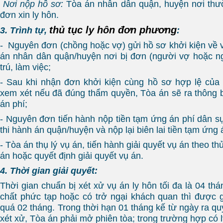
Nơi nộp hồ sơ:
Tòa án nhân dân quận, huyện nơi thườ
đơn xin ly hôn.
thủ tục ly hôn đơn phương
3. Trình tự,
:
- Nguyên đơn (chồng hoặc vợ) gửi hồ sơ khởi kiện về vi
án nhân dân quận/huyện nơi bị đơn (người vợ hoặc n
trú, làm việc;
- Sau khi nhận đơn khởi kiện cùng hồ sơ hợp lệ của
xem xét nếu đã đúng thẩm quyền, Tòa án sẽ ra thông 
án phí;
- Nguyên đơn tiến hành nộp tiền tạm ứng án phí dân sự
thi hành án quận/huyện và nộp lại biên lai tiền tạm ứng
- Tòa án thụ lý vụ án, tiến hành giải quyết vụ án theo t
án hoặc quyết định giải quyết vụ án.
4. Thời gian giải quyết:
Thời gian chuẩn bị xét xử vụ án ly hôn tối đa là 04 thá
chất phức tạp hoặc có trở ngại khách quan thì được
quá 02 tháng. Trong thời hạn 01 tháng kế từ ngày ra qu
xét xử, Tòa án phải mở phiên tòa; trong trường hợp có l