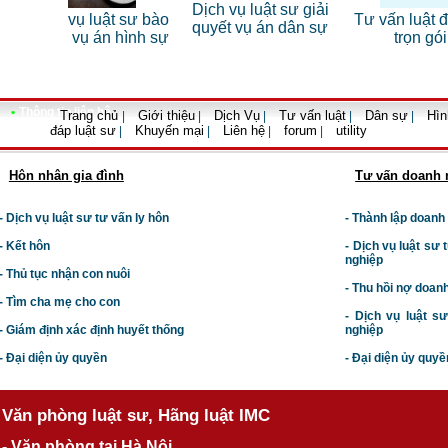
Dịch vụ luật sư giải
t sư bào
Tư vấn luật đất đai
Dịch vụ
quyết vụ án dân sự
 hình sự
trọn gói
•
Thông tin liên hệ
Trang chủ
Giới thiệu
Dịch Vụ
Tư vấn luật
Dân sự
Hìn
|
|
|
|
|
đáp luật sư
Khuyến mại
Liên hệ
forum
utility
|
|
|
|
Hôn nhân gia đình
Tư vấn doanh 
- Dịch vụ luật sư tư vấn ly hôn
- Thành lập doanh
- Kết hôn
-
Dịch vụ luật sư t
nghiệp
- Thủ tục nhận con nuôi
- Thu hồi nợ doan
- Tìm cha mẹ cho con
- Dịch vụ luật s
- Giám định xác định huyết thống
nghiệp
- Đại diện ủy quyền
- Đại diện ủy quyề
Văn phòng luật sư, Hãng luật IMC
- Văn phòng tại Hà Nội