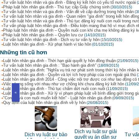
Tư vấn luật hôn nhân và gia đình - Đăng ký kết hôn có yếu tố nước ngoài
(
Pháp luật hôn nhân gia đình - Thủ tục cấp Giấy chứng sinh
(30/10/2015)
Tư vấn luật hôn nhân và gia đình - Vấn đề về cấp dưỡng trong hôn nhân
(3
Tư vấn luật hôn nhân và gia đình - Quan niệm "gia đình" trong kết hôn đồng
Tư vấn luật hôn nhân và gia đình - Thủ tục đăng ký nuôi con nuôi trong nư
Tư vấn pháp luật hôn nhân gia đình - Điều kiện mang thai hộ vì mục đích 
Pháp luật hôn nhân gia đình – Quyền nuôi con khi cha mẹ không đăng ký k
Pháp luật hôn nhân gia đình – Quyền lưu cư
(14/10/2015)
Tư vấn luật hôn nhân gia đình - Dịch vụ tư vấn ly hôn
(15/10/2015)
Luật hôn nhân gia đình - Xử phạt hành vi tảo hôn
(01/10/2015)
Những tin cũ hơn
Luật hôn nhân gia đình - Thời hạn giải quyết ly hôn đồng thuận
(21/09/2015)
Tư vấn luật hôn nhân gia đình : "Bạo hành gia đình"
(18/09/2015)
Luật hôn nhân gia đình: "Nghĩa vụ trả nợ phát sinh trong thời kỳ hôn nhân k
Luật hôn nhân gia đình - Quyền và lợi ích hợp pháp của con ngoài giá thú
(
Luật hôn nhân gia đình 2014 - Công việc nội trợ được coi như lao động có 
Việc chung sống với nhau như vợ chồng khi chưa đăng ký kết hôn
(12/09/
Luật hôn nhân gia đình - Thủ tục chấm dứt nuôi con nuôi
(11/09/2015)
«
Luật hôn nhân gia đình - Xử lý vi phạm pháp luật về bình đẳng giới trong gi
"Con đẻ và con nuôi muốn kết hôn" - Luật hôn nhân gia đình
(09/09/2015)
Quy định của luật hôn nhân gia đình về ly hôn
(26/08/2015)
sư riêng
Dịch vụ luật sư giải
Dịch vụ luật sư bào
Tư vấn 
nhân
quyết vụ án dân sự