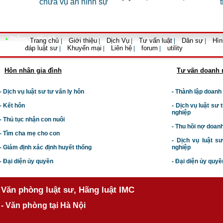
chữa vụ án hình sự
tr
•
Thông tin liên hệ
Trang chủ
Giới thiệu
Dịch Vụ
Tư vấn luật
Dân sự
Hìn
|
|
|
|
|
đáp luật sư
Khuyến mại
Liên hệ
forum
utility
|
|
|
|
Hôn nhân gia đình
Tư vấn doanh 
- Dịch vụ luật sư tư vấn ly hôn
- Thành lập doanh
- Kết hôn
-
Dịch vụ luật sư t
nghiệp
- Thủ tục nhận con nuôi
- Thu hồi nợ doan
- Tìm cha mẹ cho con
- Dịch vụ luật s
- Giám định xác định huyết thống
nghiệp
- Đại diện ủy quyền
- Đại diện ủy quyề
Văn phòng luật sư, Hãng luật IMC
- Văn phòng tại Hà Nội