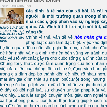
HÔN NHÂN GIA ĐÌNH
Thứ ba - 29/09/2015 15:29
Gia đình là tế bào của xã hội, là cái
người, là môi trường quan trọng hình
nhân cách, góp phần vào sự nghiệp xâ
quốc. Gia đình tốt thì xã hội mới tốt, xã
HÃNG LUẬT IMC
- DỊCH VỤ TƯ
càng tốt.
VẤN PHÁP LUẬT
Chính vì thế, vấn đề về
hôn nhân gia đ
HÔN NHÂN GIA
ĐÌNH
pháp luật quan tâm đặc biệt. Việc xác đị
hệ liên quan đến cuộc sống gia đình một cách chu đáo,
để hôn nhân và gia đình trở nên bền vững và tránh 
các yếu tố vật chất gây ra cho cuộc sống gia đình của c
Chúng tôi ý thức được tầm quan trọng của hôn nhân 
việc đầu tiên của chúng tôi là chia sẽ, động viên hàn gắ
trong gia đình dẹp bỏ thành kiến để hiểu rõ nhau hơ
mái ấm gia đình thật sự hạnh phúc.Một trong những 
tưởng sử dụng dịch vụ tư vấn hôn nhân và gia đình tạ
ở đây có đội ngũ luật sư chuyên tư vấn pháp luật và t
vực này. Các luật sư giỏi chuyên môn, giàu kinh nghiệm 
xã hội phong phú... luôn luôn thận trọng giúp khách h
vấn đề của họ, hướng dẫn họ cách ứng xử tích cực hơn.