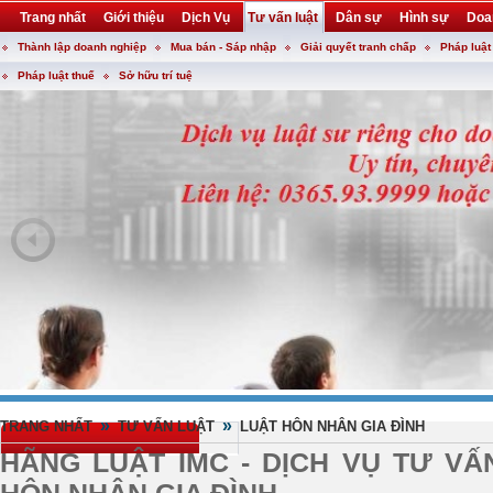
Trang nhất
Giới thiệu
Dịch Vụ
Tư vấn luật
Dân sự
Hình sự
Doa
Thành lập doanh nghiệp
Mua bán - Sáp nhập
Giải quyết tranh chấp
Pháp luật
Khuyến mại
Liên hệ
forum
utility
Pháp luật thuế
Sở hữu trí tuệ
»
»
TRANG NHẤT
TƯ VẤN LUẬT
LUẬT HÔN NHÂN GIA ĐÌNH
HÃNG LUẬT IMC - DỊCH VỤ TƯ VẤ