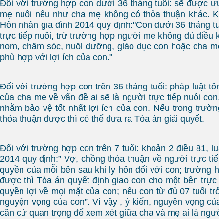
Đối với trường hợp con dưới 36 tháng tuổi: sẽ được ưu
mẹ nuôi nếu như cha mẹ không có thỏa thuận khác. K
Hôn nhân gia đình 2014 quy định:"Con dưới 36 tháng t
trực tiếp nuôi, trừ trường hợp người mẹ không đủ điều ki
nom, chăm sóc, nuôi dưỡng, giáo dục con hoặc cha m
phù hợp với lợi ích của con."
Đối với trường hợp con trên 36 tháng tuổi: pháp luật tô
của cha mẹ về vấn đề ai sẽ là người trực tiếp nuôi con,
nhằm bảo vệ tốt nhất lợi ích của con. Nếu trong trườ
thỏa thuận được thì có thể đưa ra Tòa án giải quyết.
Đối với trường hợp con trên 7 tuổi: khoản 2 điều 81, l
2014 quy định:” Vợ, chồng thỏa thuận về người trực tiế
quyền của mỗi bên sau khi ly hôn đối với con; trường 
được thì Tòa án quyết định giao con cho một bên trực 
quyền lợi về mọi mặt của con; nếu con từ đủ 07 tuổi trở
nguyện vọng của con”. Vì vậy , ý kiến, nguyện vọng củ
căn cứ quan trọng để xem xét giữa cha và mẹ ai là người