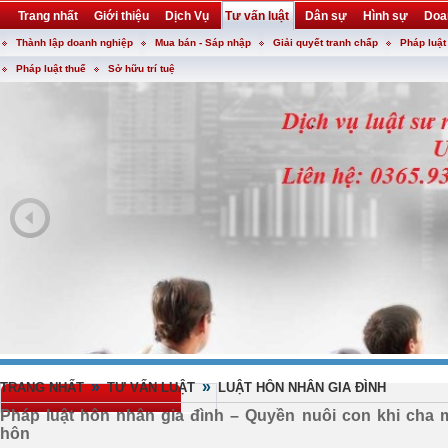
Trang nhất
Giới thiệu
Dịch Vụ
Tư vấn luật
Dân sự
Hình sự
Doa
Thành lập doanh nghiệp
Mua bán - Sáp nhập
Giải quyết tranh chấp
Pháp luật
Khuyến mại
Liên hệ
forum
utility
Pháp luật thuế
Sở hữu trí tuệ
»
»
TRANG NHẤT
TƯ VẤN LUẬT
LUẬT HÔN NHÂN GIA ĐÌNH
Pháp luật hôn nhân gia đình – Quyền nuôi con khi cha 
hôn