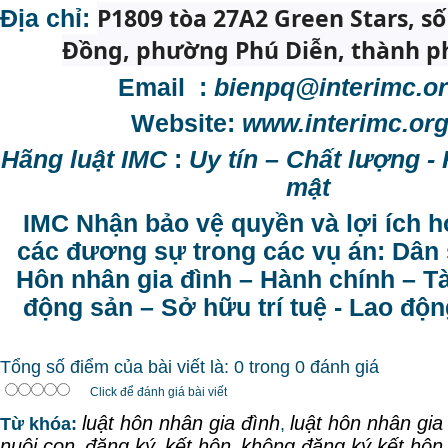
P1809 tòa 27A2 Green Stars, s
Địa chỉ:
Đồng, phường Phú Diễn, thành p
Email :
bienpq@interimc.or
Website:
www.interimc.org
Hãng luật IMC
:
Uy tín – Chất lượng -
mật
IMC Nhận bảo vệ quyền và lợi ích 
các đương sự trong các vụ án: Dân s
Hôn nhân gia đình – Hành chính – Tà
động sản – Sở hữu trí tuệ - Lao độ
Tổng số điểm của bài viết là: 0 trong 0 đánh giá
Click để đánh giá bài viết
luật hôn nhân gia đình
luật hôn nhân gia
Từ khóa:
,
nuôi con
đăng ký
kết hôn
không đăng ký kết hôn
,
,
,