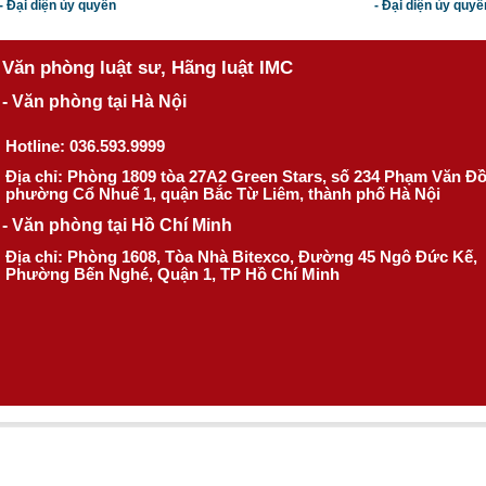
- Đại diện ủy quyền
- Đại diện ủy quyề
Văn phòng luật sư, Hãng luật IMC
- Văn phòng tại Hà Nội
Hotline: 036.593.9999
Địa chỉ: Phòng 1809 tòa 27A2 Green Stars, số 234 Phạm Văn Đ
phường Cổ Nhuế 1, quận Bắc Từ Liêm, thành phố Hà Nội
- Văn phòng tại Hồ Chí Minh
Địa chỉ: Phòng 1608, Tòa Nhà Bitexco, Đường 45 Ngô Đức Kế,
Phường Bến Nghé, Quận 1, TP Hồ Chí Minh