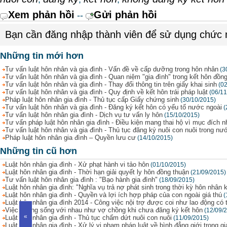
Xem phản hồi
Gửi phản hồi
--
Bạn cần đăng nhập thành viên để sử dụng chức
Những tin mới hơn
Tư vấn luật hôn nhân và gia đình - Vấn đề về cấp dưỡng trong hôn nhân
(3
Tư vấn luật hôn nhân và gia đình - Quan niệm "gia đình" trong kết hôn đồng
Tư vấn luật hôn nhân và gia đình - Thay đổi thông tin trên giấy khai sinh
(0
Tư vấn luật hôn nhân và gia đình - Quy định về kết hôn trái pháp luật
(06/11
Pháp luật hôn nhân gia đình - Thủ tục cấp Giấy chứng sinh
(30/10/2015)
Tư vấn luật hôn nhân và gia đình - Đăng ký kết hôn có yếu tố nước ngoài
(
Tư vấn luật hôn nhân gia đình - Dịch vụ tư vấn ly hôn
(15/10/2015)
Tư vấn pháp luật hôn nhân gia đình - Điều kiện mang thai hộ vì mục đích 
Tư vấn luật hôn nhân và gia đình - Thủ tục đăng ký nuôi con nuôi trong nư
Pháp luật hôn nhân gia đình – Quyền lưu cư
(14/10/2015)
Những tin cũ hơn
Luật hôn nhân gia đình - Xử phạt hành vi tảo hôn
(01/10/2015)
Luật hôn nhân gia đình - Thời hạn giải quyết ly hôn đồng thuận
(21/09/2015)
Tư vấn luật hôn nhân gia đình : "Bạo hành gia đình"
(18/09/2015)
Luật hôn nhân gia đình: "Nghĩa vụ trả nợ phát sinh trong thời kỳ hôn nhân k
Luật hôn nhân gia đình - Quyền và lợi ích hợp pháp của con ngoài giá thú
(
Luật hôn nhân gia đình 2014 - Công việc nội trợ được coi như lao động có 
Việc chung sống với nhau như vợ chồng khi chưa đăng ký kết hôn
(12/09/
«
Luật hôn nhân gia đình - Thủ tục chấm dứt nuôi con nuôi
(11/09/2015)
Luật hôn nhân gia đình - Xử lý vi phạm pháp luật về bình đẳng giới trong gi