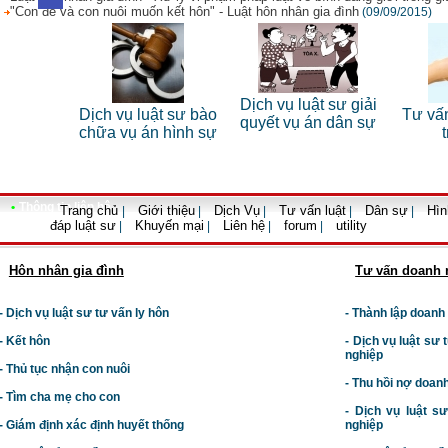
"Con đẻ và con nuôi muốn kết hôn" - Luật hôn nhân gia đình
(09/09/2015)
 sư riêng
Dịch vụ luật sư giải
Dịch vụ luật sư bào
Tư vấn
nhân
quyết vụ án dân sự
chữa vụ án hình sự
•
Thông tin liên hệ
Trang chủ
Giới thiệu
Dịch Vụ
Tư vấn luật
Dân sự
Hìn
|
|
|
|
|
đáp luật sư
Khuyến mại
Liên hệ
forum
utility
|
|
|
|
Hôn nhân gia đình
Tư vấn doanh 
- Dịch vụ luật sư tư vấn ly hôn
- Thành lập doanh
- Kết hôn
-
Dịch vụ luật sư t
nghiệp
- Thủ tục nhận con nuôi
- Thu hồi nợ doan
- Tìm cha mẹ cho con
- Dịch vụ luật s
- Giám định xác định huyết thống
nghiệp