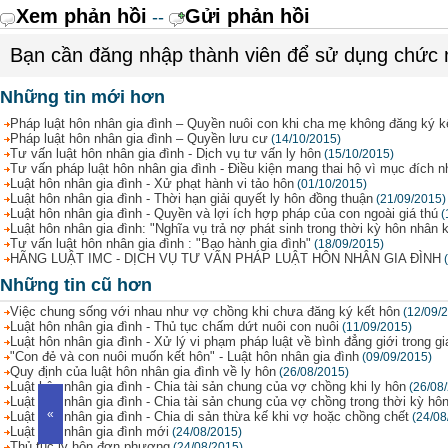
Xem phản hồi
Gửi phản hồi
--
Bạn cần đăng nhập thành viên để sử dụng chức
Những tin mới hơn
Pháp luật hôn nhân gia đình – Quyền nuôi con khi cha mẹ không đăng ký k
Pháp luật hôn nhân gia đình – Quyền lưu cư
(14/10/2015)
Tư vấn luật hôn nhân gia đình - Dịch vụ tư vấn ly hôn
(15/10/2015)
Tư vấn pháp luật hôn nhân gia đình - Điều kiện mang thai hộ vì mục đích 
Luật hôn nhân gia đình - Xử phạt hành vi tảo hôn
(01/10/2015)
Luật hôn nhân gia đình - Thời hạn giải quyết ly hôn đồng thuận
(21/09/2015)
Luật hôn nhân gia đình - Quyền và lợi ích hợp pháp của con ngoài giá thú
(
Luật hôn nhân gia đình: "Nghĩa vụ trả nợ phát sinh trong thời kỳ hôn nhân k
Tư vấn luật hôn nhân gia đình : "Bạo hành gia đình"
(18/09/2015)
HÃNG LUẬT IMC - DỊCH VỤ TƯ VẤN PHÁP LUẬT HÔN NHÂN GIA ĐÌNH
Những tin cũ hơn
Việc chung sống với nhau như vợ chồng khi chưa đăng ký kết hôn
(12/09/
Luật hôn nhân gia đình - Thủ tục chấm dứt nuôi con nuôi
(11/09/2015)
Luật hôn nhân gia đình - Xử lý vi phạm pháp luật về bình đẳng giới trong gi
"Con đẻ và con nuôi muốn kết hôn" - Luật hôn nhân gia đình
(09/09/2015)
Quy định của luật hôn nhân gia đình về ly hôn
(26/08/2015)
Luật hôn nhân gia đình - Chia tài sản chung của vợ chồng khi ly hôn
(26/08
Luật hôn nhân gia đình - Chia tài sản chung của vợ chồng trong thời kỳ hô
«
Luật hôn nhân gia đình - Chia di sản thừa kế khi vợ hoặc chồng chết
(24/08
Luật hôn nhân gia đình mới
(24/08/2015)
Thủ tục ly hôn đơn phương
(24/08/2015)