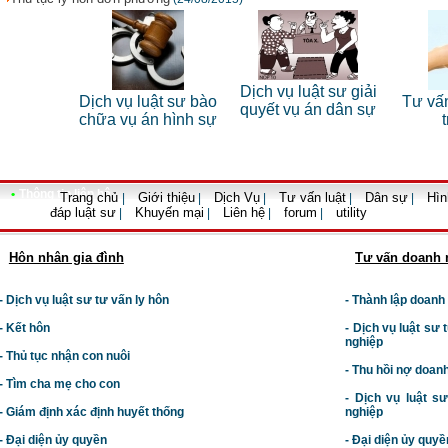
 sư riêng
Dịch vụ luật sư giải
Dịch vụ luật sư bào
Tư vấn
nhân
quyết vụ án dân sự
chữa vụ án hình sự
•
Thông tin liên hệ
Trang chủ
Giới thiệu
Dịch Vụ
Tư vấn luật
Dân sự
Hìn
|
|
|
|
|
đáp luật sư
Khuyến mại
Liên hệ
forum
utility
|
|
|
|
Hôn nhân gia đình
Tư vấn doanh 
- Dịch vụ luật sư tư vấn ly hôn
- Thành lập doanh
- Kết hôn
-
Dịch vụ luật sư t
nghiệp
- Thủ tục nhận con nuôi
- Thu hồi nợ doan
- Tìm cha mẹ cho con
- Dịch vụ luật s
- Giám định xác định huyết thống
nghiệp
- Đại diện ủy quyền
- Đại diện ủy quyề