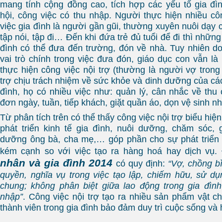
mang tính cộng đồng cao, tích hợp các yếu tố gia đì
hội, công việc có thu nhập. Người thực hiện nhiều côn
việc gia đình là người gần gũi, thường xuyên nuôi dạy 
tập nói, tập đi… Đến khi đứa trẻ đủ tuổi để đi thì những
đình có thể đưa đến trường, đón về nhà. Tuy nhiên do 
vai trò chính trong việc đưa đón, giáo dục con vẫn l
thực hiện công việc nội trợ (thường là người vợ trong
trợ chịu trách nhiệm về sức khỏe và dinh dưỡng của các
đình, họ có nhiều việc như: quản lý, cân nhắc về thu 
đơn ngày, tuần, tiếp khách, giặt quần áo, dọn vệ sinh 
Từ phân tích trên có thể thấy công việc nội trợ biểu hiện 
phát triển kinh tế gia đình, nuôi dưỡng, chăm sóc,
dưỡng ông bà, cha mẹ,… góp phần cho sự phát triển cu
kém cạnh so với việc tạo ra hàng hoá hay dịch vu
nhân và gia đình 2014
có quy định:
“Vợ, chồng b
quyền, nghĩa vụ trong việc tạo lập, chiếm hữu, sử dụn
chung; không phân biệt giữa lao động trong gia đìn
nhập”
. Công việc nội trợ tạo ra nhiều sản phẩm vật ch
thành viên trong gia đình bảo đảm duy trì cuộc sống và 