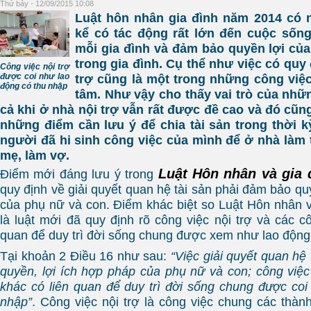
Thứ bảy - 12/09/2015 10:08
Luật hôn nhân gia đình năm 2014 có 
kể có tác động rất lớn đến cuộc sốn
mỗi gia đình và đảm bảo quyền lợi củ
trong gia đình. Cụ thể như việc có quy 
Công việc nội trợ
được coi như lao
trợ cũng là một trong những công việ
động có thu nhập
tâm. Như vậy cho thấy vai trò của nh
cả khi ở nhà nội trợ vẫn rất được đề cao và đó cũn
những điểm cần lưu ý để chia tài sản trong thời 
người đã hi sinh công việc của mình để ở nhà làm 
mẹ, làm vợ.
Luật Hôn nhân và gia 
Điểm mới đáng lưu ý trong
quy định về giải quyết quan hệ tài sản phải đảm bảo qu
của phụ nữ và con. Điểm khác biệt so Luật Hôn nhân v
là luật mới đã quy định rõ công việc nội trợ và các c
quan để duy trì đời sống chung được xem như lao động
Tại khoản 2 Điều 16 như sau:
“Việc giải quyết quan hệ
quyền, lợi ích hợp pháp của phụ nữ và con; công việc 
khác có liên quan để duy trì đời sống chung được coi
nhập”
. Công việc nội trợ là công việc chung các thành