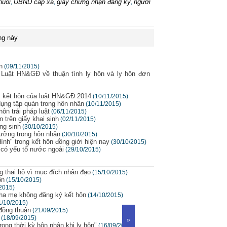
nuôi
UBND cấp xã
giấy chứng nhận đăng ký
người
,
,
,
ng này
n
(09/11/2015)
a Luật HN&GĐ về thuận tình ly hôn và ly hôn đơn
ấm kết hôn của luật HN&GĐ 2014
(10/11/2015)
dụng tập quán trong hôn nhân
(10/11/2015)
ôn trái pháp luật
(06/11/2015)
n trên giấy khai sinh
(02/11/2015)
ng sinh
(30/10/2015)
dưỡng trong hôn nhân
(30/10/2015)
ình" trong kết hôn đồng giới hiện nay
(30/10/2015)
 có yếu tố nước ngoài
(29/10/2015)
g thai hộ vì mục đích nhân đạo
(15/10/2015)
ôn
(15/10/2015)
2015)
cha mẹ không đăng ký kết hôn
(14/10/2015)
1/10/2015)
 đồng thuận
(21/09/2015)
(18/09/2015)
»
rong thời kỳ hôn nhân khi ly hôn"
(16/09/2015)