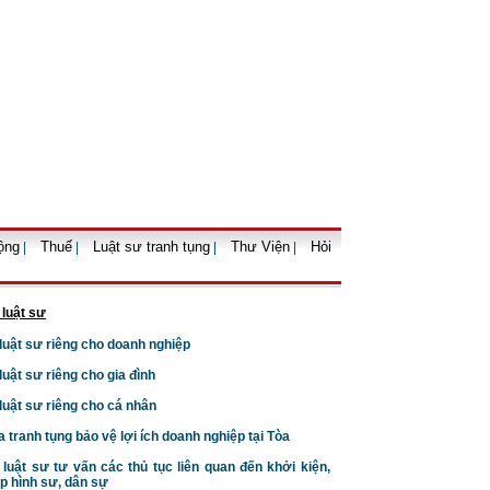
Trình tự, thủ tục cho , tặng
quyền sử dụng đất
Dịch vụ tư vấn luật
vụ tư vấn pháp
Dịch vụ tư vấn ly hôn
D
hôn nhân gia đình
oanh nghiệp uy
tín
ộng
Thuế
Luật sư tranh tụng
Thư Viện
Hỏi
|
|
|
|
Nguyên tắc định giá tài sản
trong tố tụng hình sự
 luật sư
 luật sư riêng cho doanh nghiệp
 luật sư riêng cho gia đình
 luật sư riêng cho cá nhân
a tranh tụng bảo vệ lợi ích doanh nghiệp tại Tòa
Những đối tượng được miễn
giảm thuế thu nhập cá nhân
 luật sư tư vấn các thủ tục liên quan đến khởi kiện,
p hình sư, dân sự