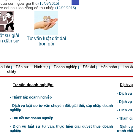
 của con ngoài giá thú
(15/09/2015)
ợc coi như lao động có thu nhập
(12/09/2015)
Dịch 
ật sư giải
Tư vấn luật đất đai
Dịch vụ luật sư tranh
luật d
án dân sự
trọn gói
tụng
n luật
Dân sự
Hình sự
Doanh nghiệp
Đất đai
Hôn nhân
Lao đ
|
|
|
|
|
|
m
utility
|
Tư vấn doanh nghiệp:
Dịch vụ
- Dịch vụ
- Thành lập doanh nghiệp
- Dịch vụ
-
Dịch vụ luật sư t
ư vấn chuyển đổi, giải thể, sáp nhập doanh
nghiệp
- Dịch vụ
- Thu hồi nợ doanh nghiệp
- Tham gi
- Dịch vụ luật sư tư vấn, thực hiện giải quyết thuế doanh
- Dịch vụ
nghiệp
tranh chấ