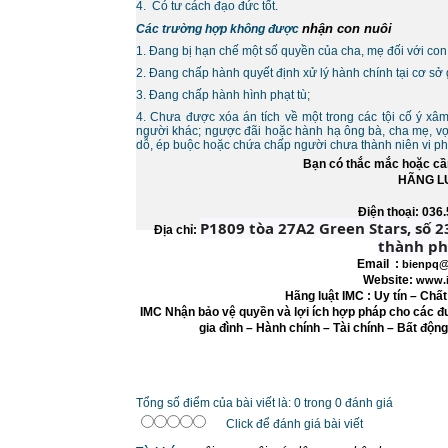
4. Có tư cách đạo đức tốt.
nhận con nuôi
Các trường hợp không được
1. Đang bị hạn chế một số quyền của cha, mẹ đối với con
2. Đang chấp hành quyết định xử lý hành chính tại cơ sở
3. Đang chấp hành hình phạt tù;
4. Chưa được xóa án tích về một trong các tội cố ý x
người khác; ngược đãi hoặc hành hạ ông bà, cha mẹ, vợ
dỗ, ép buộc hoặc chứa chấp người chưa thành niên vi phạ
Bạn có thắc mắc hoặc cần 
HÃNG LU
Điện thoại: 
P1809 tòa 27A2 Green Stars, số 
Địa chỉ:
thành ph
Email :
bienpq@
Website:
www.i
Hãng luật IMC : Uy tín – Chấ
IMC Nhận bảo vệ quyền và lợi ích hợp pháp cho các đư
gia đình – Hành chính – Tài chính – Bất độn
Tổng số điểm của bài viết là: 0 trong 0 đánh giá
Click để đánh giá bài viết