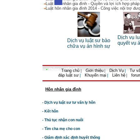
Luật hôn nhân gia đình - Quyền và lợi ích hợp pháp
Luật hôn nhân gia đình 2014 - Công việc nội trợ đư
Dịch vụ luật sư riêng
Dịch vụ lu
 riêng
Dịch vụ luật sư bào
cho cá nhân
quyết vụ 
nh
chữa vụ án hình sự
•
Thông tin liên hệ
Trang chủ
Giới thiệu
Dịch Vụ
Tư vấ
|
|
|
đáp luật sư
Khuyến mại
Liên hệ
foru
|
|
|
Hôn nhân gia đình
- Dịch vụ luật sư tư vấn ly hôn
- Kết hôn
- Thủ tục nhận con nuôi
- Tìm cha mẹ cho con
- Giám định xác định huyết thống