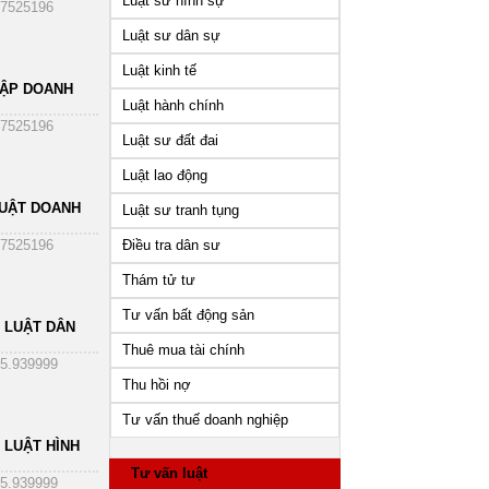
Luật sư hình sự
7525196
Luật sư dân sự
Luật kinh tế
HẬP DOANH
Luật hành chính
7525196
Luật sư đất đai
Luật lao động
UẬT DOANH
Luật sư tranh tụng
Điều tra dân sư
7525196
Thám tử tư
Tư vấn bất động sản
 LUẬT DÂN
Thuê mua tài chính
5.939999
Thu hồi nợ
Tư vấn thuế doanh nghiệp
 LUẬT HÌNH
Tư vấn luật
5.939999