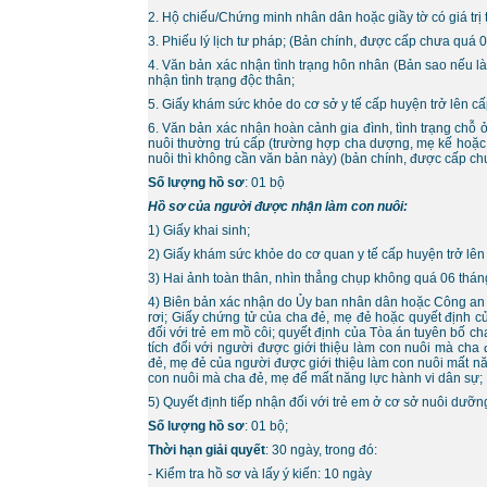
2. Hộ chiếu/Chứng minh nhân dân hoặc giầy tờ có giá trị t
3. Phiếu lý lịch tư pháp; (Bản chính, được cấp chưa quá 
4. Văn bản xác nhận tình trạng hôn nhân (Bản sao nếu l
nhận tình trạng độc thân;
5. Giấy khám sức khỏe do cơ sở y tế cấp huyện trở lên c
6. Văn bản xác nhận hoàn cảnh gia đình, tình trạng chỗ 
nuôi thường trú cấp (trường hợp cha dượng, mẹ kế hoặc 
nuôi thì không cần văn bản này) (bản chính, được cấp c
Số lượng hồ sơ
: 01 bộ
Hồ sơ của người được nhận làm con nuôi:
1) Giấy khai sinh;
2) Giấy khám sức khỏe do cơ quan y tế cấp huyện trở lên
3) Hai ảnh toàn thân, nhìn thẳng chụp không quá 06 thán
4) Biên bản xác nhận do Ủy ban nhân dân hoặc Công an cấp
rơi; Giấy chứng tử của cha đẻ, mẹ đẻ hoặc quyết định c
đối với trẻ em mồ côi; quyết định của Tòa án tuyên bố c
tích đối với người được giới thiệu làm con nuôi mà cha 
đẻ, mẹ đẻ của người được giới thiệu làm con nuôi mất nă
con nuôi mà cha đẻ, mẹ để mất năng lực hành vi dân sự;
5) Quyết định tiếp nhận đối với trẻ em ở cơ sở nuôi dưỡn
Số lượng hồ sơ
: 01 bộ;
Thời hạn giải quyết
: 30 ngày, trong đó:
- Kiểm tra hồ sơ và lấy ý kiến: 10 ngày