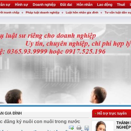
ân sự
Hình sự
Doanh nghiệp
Đất đai
Hôn nhân
Lao động
Thuế
yết tranh chấp
Pháp luật doanh nghiệp
Luật hôn nhân gia đình
Tư vấn luật dân s
N GIA ĐÌNH
•
Hỗ trợ trực tuyến
tục đăng ký nuôi con nuôi trong nước
THÀNH 
NGHIỆP