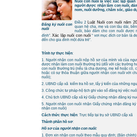
Nuôi con nuôi là việc xác lập qua
người được nhận làm con nuôi, đả
nom, nuôi dưỡng, chăm sóc, giáo dụ
Luật Nuôi con nuôi năm 
Điều 2
Đăng ký nuôi con
quan hệ cha, mẹ và con lâu dài, bền
nuôi
nuôi, bảo đảm cho con nuôi được n
Xác lập nuôi con nuôi
đình”.
“ vơi mục đích cơ bản là đ
đến cho gia đình một đứa trẻ”.
Trình tự thực hiện
:
1. Người nhận con nuôi nộp hồ sơ của mình và của ngư
được nhận làm con nuôi thường trú (đối với các trường 
con nuôi thường trú (nếu là cha dượng, mẹ kế hoặc cô, c
hoặc có sự thỏa thuận giữa người nhận con nuôi với c
nuôi);
2. UBND cấp xã kiểm tra hồ sơ, lấy ý kiến của những ngư
3. Công chức tư pháp-hộ tịch ghi vào sổ đăng ký việc nu
4. Chủ tịch UBND cấp xã ký Giấy chứng nhận đăng ký nuô
5. Người nhận con nuôi nhận Giấy chứng nhận đăng ký n
nhận con nuôi)
Cách thức thực hiện
: Trực tiếp tại trụ sở UBND cấp xã
Thành phần hồ sơ
:
Hồ sơ của người nhận con nuôi:
1. Đơn xin nhận con nuôi theo mẫu quy định; (Bản chính)