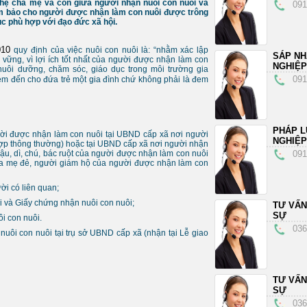
n hệ cha mẹ và con giữa người nhận nuôi con nuôi và
091
m bảo cho người được nhận làm con nuôi được trông
c phù hợp với đạo đức xã hội.
2010
quy định của việc nuôi con nuôi là: “nhằm xác lập
SÁP N
 vững, vì lợi ích tốt nhất của người được nhận làm con
NGHIỆP
uôi dưỡng, chăm sóc, giáo dục trong môi trường gia
091
em đến cho đứa trẻ một gia đình chứ không phải là đem
PHÁP L
ời được nhận làm con nuôi tại UBND cấp xã nơi người
NGHIỆP
hợp thông thường) hoặc tại UBND cấp xã nơi người nhận
ậu, dì, chú, bác ruột của người được nhận làm con nuôi
091
ha mẹ đẻ, người giám hộ của người được nhận làm con
ời có liên quan;
ôi và Giấy chứng nhận nuôi con nuôi;
TƯ VẤN
SỰ
i con nuôi.
036
uôi con nuôi tại trụ sở UBND cấp xã (nhận tại Lễ giao
TƯ VẤN
SỰ
036