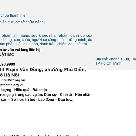
 chưa thành niên;
 giáo dục, cơ sở chữa bệnh;
âm phạm tính mạng, sức khoẻ, nhân phẩm, danh dự của
 chồng, con, cháu, người có công nuôi dưỡng mình; dụ
m pháp luật; mua bán, đánh tráo, chiếm đoạt trẻ em.
tư vấn vui lòng liên hệ:
ẬT IMC
Địa chỉ: Phòng 1608, T
TP Hồ Chí Minh
036.593.9999
234 Phạm Văn Đồng, phường Phú Diễn, 
ố Hà Nội
interIMC.org.vn
nterimc.org.vn
t lượng - Hiệu quả - Bảo mật
ơng sự trong các vụ án: Dân sự - Kinh tế - Hôn nhân
g sản – Sở hữu trí tuệ - Lao động – Đầu tư…