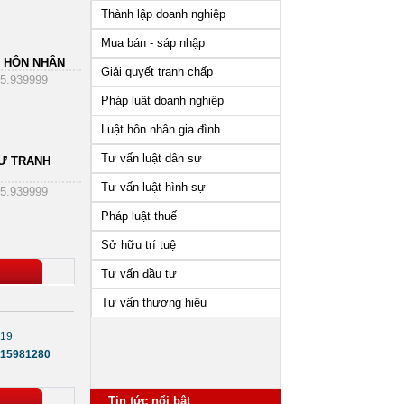
Thành lập doanh nghiệp
Mua bán - sáp nhập
 HÔN NHÂN
Giải quyết tranh chấp
5.939999
Pháp luật doanh nghiệp
Luật hôn nhân gia đình
Tư vấn luật dân sự
Ư TRANH
Tư vấn luật hình sự
5.939999
Pháp luật thuế
Sở hữu trí tuệ
Tư vấn đầu tư
Tư vấn thương hiệu
419
15981280
Những vấn đề cần lưu ý sau
khi thành lập công ty
Tin tức nổi bật