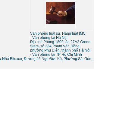
Sự khác nhau giữa tố tụng
tòa án và tố tụng bằng trọng
tài
Văn phòng luật sư, Hãng luật IMC
- Văn phòng tại Hà Nội
Địa chỉ: Phòng 1809 tòa 27A2 Green
Stars, số 234 Phạm Văn Đồng,
phường Phú Diễn, thành phố Hà Nội
- Văn phòng tại TP Hồ Chí Minh
òa Nhà Bitexco, Đường 45 Ngô Đức Kế, Phường Sài Gòn,
Thủ tục giải thể doanh
nghiệp
Thủ tục tạm ngừng kinh
doanh của doanh nghiệp