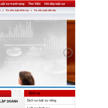
Luật sư tranh tụng
Thư Viện
Hỏi đáp luật sư
ự
Tư vấn luật hình sự
Tư vấn luật đất đai
Dịch vụ
Dịch vụ luật sư riêng
LẬP DOANH