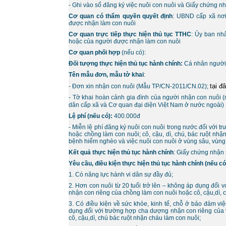
- Ghi vào sổ đăng ký việc nuôi con nuôi và Giấy chứng nh
Cơ quan có thẩm quyền quyết định
: UBND cấp xã nơi
được nhận làm con nuôi
Cơ quan trực tiếp thực hiện thủ tục TTHC
: Ủy ban nh
hoặc của người được nhận làm con nuôi
Cơ quan phối hợp
(nếu có):
Đối tượng thực hiện thủ tục hành chính:
Cá nhân người 
Tên mẫu đơn, mẫu tờ khai
:
tại đ
- Đơn xin nhận con nuôi (Mẫu TP/CN-2011/CN.02);
- Tờ khai hoàn cảnh gia đình của người nhận con nuôi 
dân cấp xã và Cơ quan đại diện Việt Nam ở nước ngoà
Lệ phí (nếu có):
400.000đ
- Miễn lệ phí đăng ký nuôi con nuôi trong nước đối với
hoặc chồng làm con nuôi; cô, cậu, dì, chú, bác ruột nhậ
bệnh hiểm nghèo và việc nuôi con nuôi ở vùng sâu, vùng
Kết quả thực hiện thủ tục hành chính
: Giấy chứng nhận 
Yêu cầu, điều kiện thực hiện thủ tục hành chính (nếu có
1. Có năng lực hành vi dân sự đầy đủ;
2. Hơn con nuôi từ 20 tuổi trở lên – không áp dụng đối vơ
nhận con riêng của chồng làm con nuôi hoặc cô, cậu,dì, c
3. Có điều kiện về sức khỏe, kinh tế, chỗ ở bảo đảm vi
dụng đối với trường hợp cha dượng nhận con riêng của 
cô, cậu,dì, chú bác ruột nhận cháu làm con nuôi;