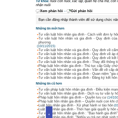
nuôi con nuôi
xác lập
quan hệ cha mẹ
con 
Từ khóa:
,
,
,
nhận nuôi
Xem phản hồi
Gửi phản hồi
--
Bạn cần đăng nhập thành viên để sử dụng chức nă
Những tin mới hơn
Tư vấn luật hôn nhân gia đình - Cách viết đơn ly hô
Tư vấn luật hôn nhân và gia đình - Quy định củ
phương
(10/11/2015)
Tư vấn luật hôn nhân và gia đình - Quy định về c
Tư vấn luật hôn nhân và gia đình - Quy định về áp 
Tư vấn luật hôn nhân và gia đình - Quy định về kết h
Tư vấn luật hôn nhân và gia đình - Thay đổi thông ti
Pháp luật hôn nhân gia đình - Thủ tục cấp Giấy chứ
Tư vấn luật hôn nhân và gia đình - Vấn đề về cấp 
Tư vấn luật hôn nhân và gia đình - Quan niệm "gia đ
Tư vấn luật hôn nhân và gia đình - Đăng ký kết hôn
Những tin cũ hơn
Tư vấn pháp luật hôn nhân gia đình - Điều kiện man
Tư vấn luật hôn nhân gia đình - Dịch vụ tư vấn ly h
Pháp luật hôn nhân gia đình – Quyền lưu cư
(14/10/
Pháp luật hôn nhân gia đình – Quyền nuôi con khi 
Luật hôn nhân gia đình - Xử phạt hành vi tảo hôn
(0
Luật hôn nhân gia đình - Thời hạn giải quyết ly hôn
Tư vấn luật hôn nhân gia đình : "Bạo hành gia đình"
«
Luật hôn nhân gia đình: "Nghĩa vụ trả nợ phát sinh t