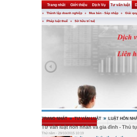
Trang nhất
Giới thiệu
Dịch Vụ
Tư vấn luật
D
Thành lập doanh nghiệp
Mua bán - Sáp nhập
Giải qu
Khuyến mại
Liên hệ
forum
utility
Pháp luật thuế
Sở hữu trí tuệ
»
»
TRANG NHẤT
TƯ VẤN LUẬT
LUẬT HÔN NHÂ
Tư vấn luật hôn nhân và gia đình - Thủ 
Thứ năm - 29/10/2015 10:19