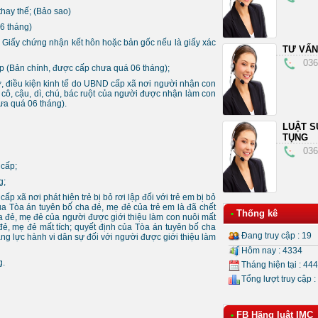
hay thế; (Bảo sao)
06 tháng)
à Giấy chứng nhận kết hôn hoặc bản gốc nếu là giấy xác
TƯ VẤN
036
ấp (Bản chính, được cấp chưa quá 06 tháng);
ở, điều kiện kinh tế do UBND cấp xã nơi người nhận con
cô, cậu, dì, chú, bác ruột của người được nhận làm con
hưa quá 06 tháng).
LUẬT S
TỤNG
036
 cấp;
g;
 xã nơi phát hiện trẻ bị bỏ rơi lập đối với trẻ em bị bỏ
ủa Tòa án tuyên bố cha đẻ, mẹ đẻ của trẻ em là đã chết
Thống kê
•
ha đẻ, mẹ đẻ của người được giới thiệu làm con nuôi mất
đẻ, mẹ đẻ mất tích; quyết định của Tòa án tuyên bố cha
Đang truy cập : 19
ng lực hành vi dân sự đối với người được giới thiệu làm
Hôm nay : 4334
g.
Tháng hiện tại : 44
Tổng lượt truy cập :
FB Hãng luật IMC
•