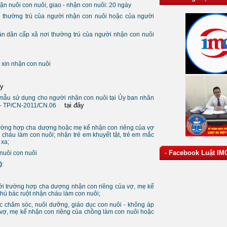
ận nuôi con nuôi, giao - nhận con nuôi: 20 ngày
 thường trú của người nhận con nuôi hoặc của người
ân dân cấp xã nơi thường trú của người nhận con nuôi
xin nhận con nuôi
ây
(mẫu sử dụng cho người nhận con nuôi tại Ủy ban nhân
tại đây
i) - TP/CN-2011/CN.06
 trường hợp cha dượng hoặc mẹ kế nhận con riêng của vợ
n cháu làm con nuôi; nhận trẻ em khuyết tật, trẻ em mắc
 xa;
Facebook Luật IM
•
nuôi con nuôi
)
:
́i trường hợp cha dượng nhận con riêng của vợ, mẹ kế
hú bác ruột nhận cháu làm con nuôi;
ệc chăm sóc, nuôi dưỡng, giáo dục con nuôi - không áp
vợ, mẹ kế nhận con riêng của chồng làm con nuôi hoặc