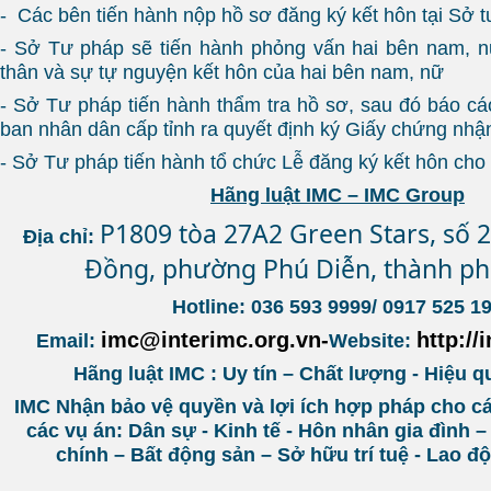
- Các bên tiến hành nộp hồ sơ đăng ký kết hôn tại Sở 
- Sở Tư pháp sẽ tiến hành phỏng vấn hai bên nam, n
thân và sự tự nguyện kết hôn của hai bên nam, nữ
- Sở Tư pháp tiến hành thẩm tra hồ sơ, sau đó báo cáo
ban nhân dân cấp tỉnh ra quyết định ký Giấy chứng nhậ
- Sở Tư pháp tiến hành tổ chức Lễ đăng ký kết hôn cho
Hãng luật IMC – IMC Group
P1809 tòa 27A2 Green Stars, số 
Địa chỉ:
Đồng, phường Phú Diễn, thành ph
Hotline: 036 593 9999/ 0917 525 1
imc@interimc.org.vn-
http://
Email:
Website:
Hãng luật IMC : Uy tín – Chất lượng - Hiệu q
IMC Nhận bảo vệ quyền và lợi ích hợp pháp cho c
các vụ án: Dân sự - Kinh tế - Hôn nhân gia đình –
chính – Bất động sản – Sở hữu trí tuệ - Lao 