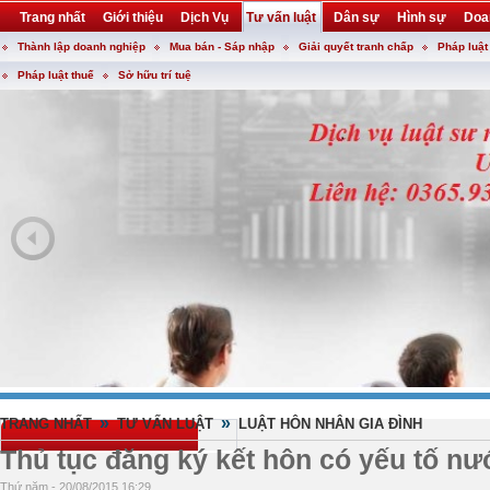
Trang nhất
Giới thiệu
Dịch Vụ
Tư vấn luật
Dân sự
Hình sự
Doa
Thành lập doanh nghiệp
Mua bán - Sáp nhập
Giải quyết tranh chấp
Pháp luật
Khuyến mại
Liên hệ
forum
utility
Pháp luật thuế
Sở hữu trí tuệ
»
»
TRANG NHẤT
TƯ VẤN LUẬT
LUẬT HÔN NHÂN GIA ĐÌNH
Thủ tục đăng ký kết hôn có yếu tố nư
Thứ năm - 20/08/2015 16:29