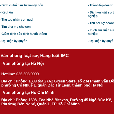
- Dịch vụ luật sư tư vấn ly hôn
- Thành lập doanh
- Kết hôn
-
Dịch vụ luật sư t
nghiệp
- Thủ tục nhận con nuôi
- Thu hồi nợ doan
- Tìm cha mẹ cho con
- Dịch vụ luật s
- Giám định xác định huyết thống
nghiệp
- Đại diện ủy quyền
- Đại diện ủy quyề
Văn phòng luật sư, Hãng luật IMC
- Văn phòng tại Hà Nội
Hotline: 036.593.9999
Địa chỉ: Phòng 1809 tòa 27A2 Green Stars, số 234 Phạm Văn Đ
phường Cổ Nhuế 1, quận Bắc Từ Liêm, thành phố Hà Nội
- Văn phòng tại Hồ Chí Minh
Địa chỉ: Phòng 1608, Tòa Nhà Bitexco, Đường 45 Ngô Đức Kế,
Phường Bến Nghé, Quận 1, TP Hồ Chí Minh