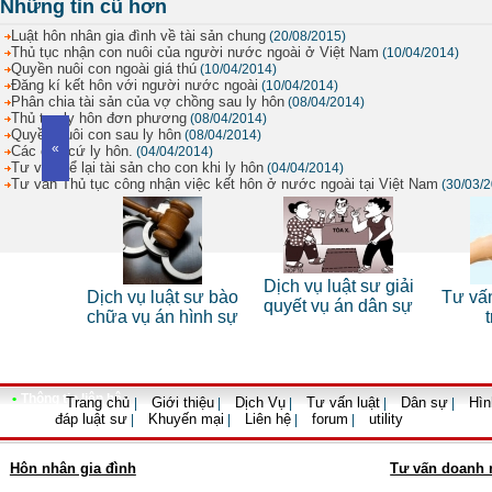
Những tin cũ hơn
Luật hôn nhân gia đình về tài sản chung
(20/08/2015)
Thủ tục nhận con nuôi của người nước ngoài ở Việt Nam
(10/04/2014)
Quyền nuôi con ngoài giá thú
(10/04/2014)
Đăng kí kết hôn với người nước ngoài
(10/04/2014)
Phân chia tài sản của vợ chồng sau ly hôn
(08/04/2014)
Thủ tục ly hôn đơn phương
(08/04/2014)
Quyền nuôi con sau ly hôn
(08/04/2014)
«
Các căn cứ ly hôn.
(04/04/2014)
Tư vấn để lại tài sản cho con khi ly hôn
(04/04/2014)
Tư vấn Thủ tục công nhận việc kết hôn ở nước ngoài tại Việt Nam
(30/03/
 sư riêng
Dịch vụ luật sư giải
Dịch vụ luật sư bào
Tư vấn
nhân
quyết vụ án dân sự
chữa vụ án hình sự
•
Thông tin liên hệ
Trang chủ
Giới thiệu
Dịch Vụ
Tư vấn luật
Dân sự
Hìn
|
|
|
|
|
đáp luật sư
Khuyến mại
Liên hệ
forum
utility
|
|
|
|
Hôn nhân gia đình
Tư vấn doanh 