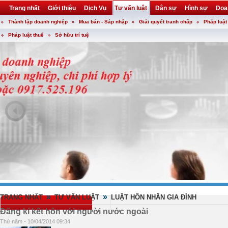
Trang nhất
Giới thiệu
Dịch Vụ
Tư vấn luật
Dân sự
Hình sự
Doa
Thành lập doanh nghiệp
Mua bán - Sáp nhập
Giải quyết tranh chấp
Pháp luật
Khuyến mại
Liên hệ
forum
utility
Pháp luật thuế
Sở hữu trí tuệ
»
»
TRANG NHẤT
TƯ VẤN LUẬT
LUẬT HÔN NHÂN GIA ĐÌNH
Đăng kí kết hôn với người nước ngoài
Thứ năm - 10/04/2014 09:34