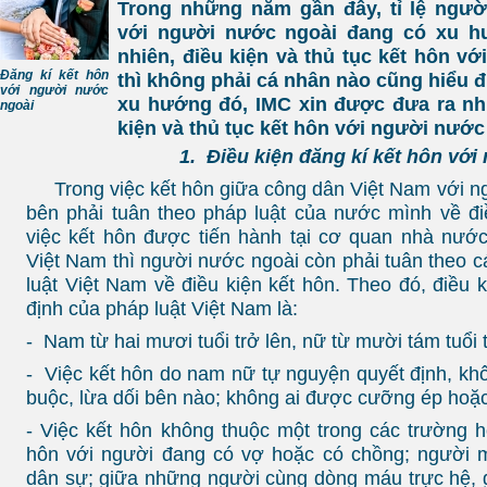
Trong những năm gần đây, tỉ lệ ngườ
với người nước ngoài đang có xu hư
nhiên, điều kiện và thủ tục kết hôn v
Đăng kí kết hôn
thì không phải cá nhân nào cũng hiểu
với người nước
xu hướng đó, IMC xin được đưa ra nh
ngoài
kiện và thủ tục kết hôn với người nướ
1.
Điều kiện đăng kí kết hôn với
Trong việc kết hôn giữa công dân Việt Nam với n
bên phải tuân theo pháp luật của nước mình về đi
việc kết hôn được tiến hành tại cơ quan nhà nướ
Việt Nam thì người nước ngoài còn phải tuân theo c
luật Việt Nam về điều kiện kết hôn. Theo đó, điều 
định của pháp luật Việt Nam là:
- Nam từ hai mươi tuổi trở lên, nữ từ mười tám tuổi t
- Việc kết hôn do nam nữ tự nguyện quyết định, k
buộc, lừa dối bên nào; không ai được cưỡng ép hoặc
- Việc kết hôn không thuộc một trong các trường 
hôn với người đang có vợ hoặc có chồng; người m
dân sự; giữa những người cùng dòng máu trực hệ,