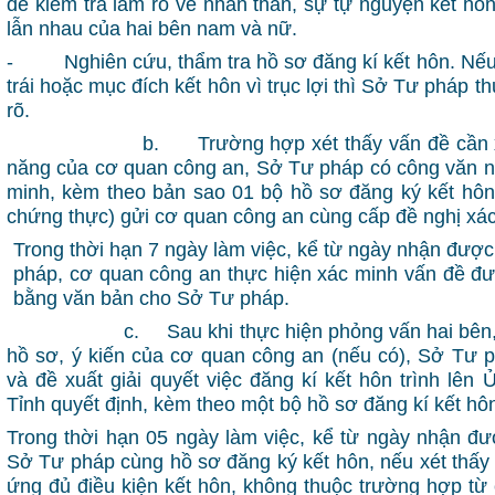
để kiểm tra làm rõ về nhân thân, sự tự nguyện kết hô
lẫn nhau của hai bên nam và nữ.
- Nghiên cứu, thẩm tra hồ sơ đăng kí kết hôn. Nếu 
trái hoặc mục đích kết hôn vì trục lợi thì Sở Tư pháp t
rõ.
b. Trường hợp xét thấy vấn đề cần xác 
năng của cơ quan công an, Sở Tư pháp có công văn n
minh, kèm theo bản sao 01 bộ hồ sơ đăng ký kết hô
chứng thực) gửi cơ quan công an cùng cấp đề nghị xác
Trong thời hạn 7 ngày làm việc, kể từ ngày nhận đượ
pháp, cơ quan công an thực hiện xác minh vấn đề đượ
bằng văn bản cho Sở Tư pháp.
c. Sau khi thực hiện phỏng vấn hai bên, ng
hồ sơ, ý kiến của cơ quan công an (nếu có), Sở Tư 
và đề xuất giải quyết việc đăng kí kết hôn trình lên
Tỉnh quyết định, kèm theo một bộ hồ sơ đăng kí kết hô
Trong thời hạn 05 ngày làm việc, kể từ ngày nhận đư
Sở Tư pháp cùng hồ sơ đăng ký kết hôn, nếu xét thấy
ứng đủ điều kiện kết hôn, không thuộc trường hợp từ 