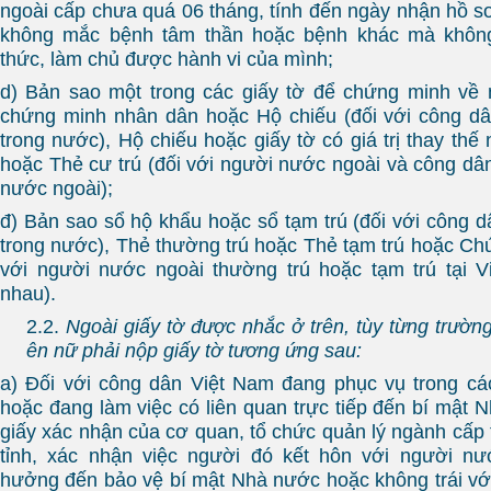
ngoài cấp chưa quá 06 tháng, tính đến ngày nhận hồ s
không mắc bệnh tâm thần hoặc bệnh khác mà khôn
thức, làm chủ được hành vi của mình;
d) Bản sao một trong các giấy tờ để chứng minh về 
chứng minh nhân dân hoặc Hộ chiếu (đối với công dâ
trong nước), Hộ chiếu hoặc giấy tờ có giá trị thay th
hoặc Thẻ cư trú (đối với người nước ngoài và công dâ
nước ngoài);
đ) Bản sao sổ hộ khẩu hoặc sổ tạm trú (đối với công d
trong nước), Thẻ thường trú hoặc Thẻ tạm trú hoặc Chứ
với người nước ngoài thường trú hoặc tạm trú tại V
nhau).
2.2.
Ngoài giấy tờ được nhắc ở trên, tùy từng trườ
ên nữ phải nộp giấy tờ tương ứng sau:
a) Đối với công dân Việt Nam đang phục vụ trong cá
hoặc đang làm việc có liên quan trực tiếp đến bí mật 
giấy xác nhận của cơ quan, tổ chức quản lý ngành cấp
tỉnh, xác nhận việc người đó kết hôn với người n
hưởng đến bảo vệ bí mật Nhà nước hoặc không trái vớ