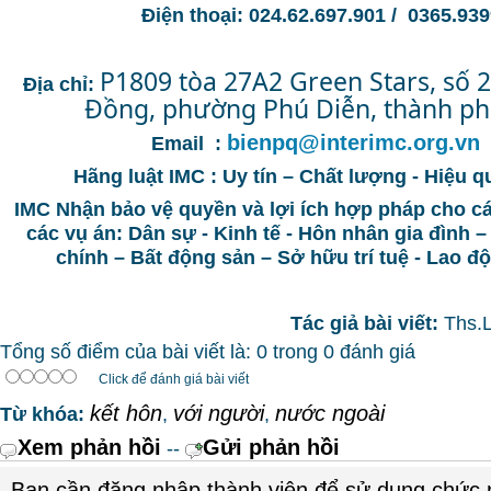
Điện thoại: 024.62.697.901 / 0365.9
P1809 tòa 27A2 Green Stars, số 
Địa chỉ:
Đồng, phường Phú Diễn, thành ph
bienpq@interimc.org.vn
Email :
Hãng luật IMC : Uy tín – Chất lượng - Hiệu q
IMC Nhận bảo vệ quyền và lợi ích hợp pháp cho c
các vụ án: Dân sự - Kinh tế - Hôn nhân gia đình –
chính – Bất động sản – Sở hữu trí tuệ - Lao 
Tác giả bài viết:
Ths.
Tổng số điểm của bài viết là: 0 trong 0 đánh giá
Click để đánh giá bài viết
kết hôn
với người
nước ngoài
Từ khóa:
,
,
Xem phản hồi
Gửi phản hồi
--
Bạn cần đăng nhập thành viên để sử dụng chức