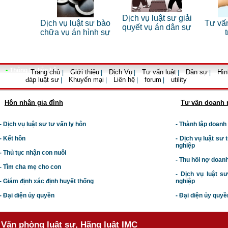
 sư riêng
Dịch vụ luật sư giải
Dịch vụ luật sư bào
Tư vấn
nhân
quyết vụ án dân sự
chữa vụ án hình sự
•
Thông tin liên hệ
Trang chủ
Giới thiệu
Dịch Vụ
Tư vấn luật
Dân sự
Hìn
|
|
|
|
|
đáp luật sư
Khuyến mại
Liên hệ
forum
utility
|
|
|
|
Hôn nhân gia đình
Tư vấn doanh 
- Dịch vụ luật sư tư vấn ly hôn
- Thành lập doanh
- Kết hôn
-
Dịch vụ luật sư t
nghiệp
- Thủ tục nhận con nuôi
- Thu hồi nợ doan
- Tìm cha mẹ cho con
- Dịch vụ luật s
- Giám định xác định huyết thống
nghiệp
- Đại diện ủy quyền
- Đại diện ủy quyề
Văn phòng luật sư, Hãng luật IMC