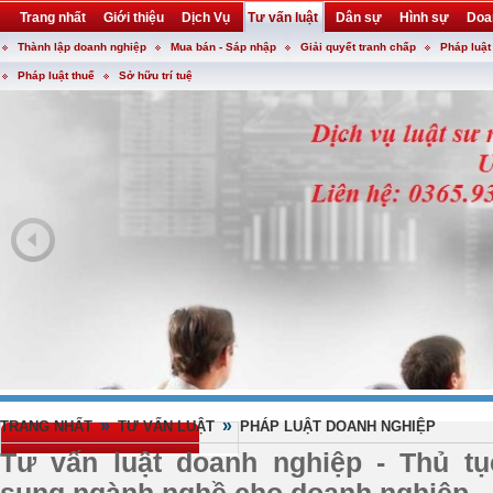
Trang nhất
Giới thiệu
Dịch Vụ
Tư vấn luật
Dân sự
Hình sự
Doa
Thành lập doanh nghiệp
Mua bán - Sáp nhập
Giải quyết tranh chấp
Pháp luật
Khuyến mại
Liên hệ
forum
utility
Pháp luật thuế
Sở hữu trí tuệ
»
»
TRANG NHẤT
TƯ VẤN LUẬT
PHÁP LUẬT DOANH NGHIỆP
Tư vấn luật doanh nghiệp - Thủ t