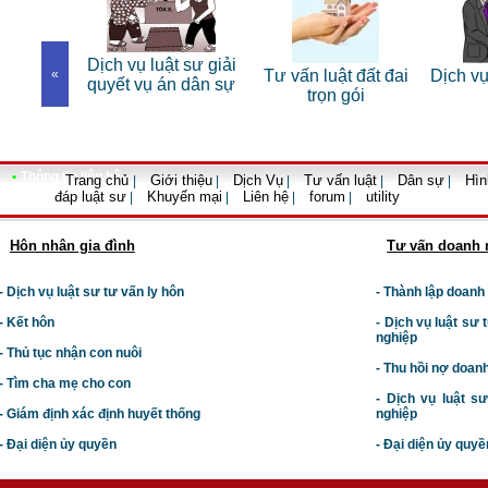
Dịch vụ luật sư giải
t sư bào
«
Tư vấn luật đất đai
Dịch vụ
quyết vụ án dân sự
 hình sự
trọn gói
•
Thông tin liên hệ
Trang chủ
Giới thiệu
Dịch Vụ
Tư vấn luật
Dân sự
Hìn
|
|
|
|
|
đáp luật sư
Khuyến mại
Liên hệ
forum
utility
|
|
|
|
Hôn nhân gia đình
Tư vấn doanh 
- Dịch vụ luật sư tư vấn ly hôn
- Thành lập doanh
- Kết hôn
-
Dịch vụ luật sư t
nghiệp
- Thủ tục nhận con nuôi
- Thu hồi nợ doan
- Tìm cha mẹ cho con
- Dịch vụ luật s
- Giám định xác định huyết thống
nghiệp
- Đại diện ủy quyền
- Đại diện ủy quyề