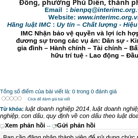
Đồng, phường Phú Diễn, thành p
Email :
bienpq@interimc.org
Website:
www.interimc.org.
Hãng luật IMC
:
Uy tín – Chất lượng - Hiệ
IMC Nhận bảo vệ quyền và lợi ích hợ
đương sự trong các vụ án: Dân sự - Ki
gia đình – Hành chính – Tài chính – B
hữu trí tuệ - Lao động – Đầ
Tổng số điểm của bài viết là: 0 trong 0 đánh giá
Click để đánh giá bài viết
luật doanh nghiệp 2014
luật doanh nghi
Từ khóa:
,
nghiệp
con dấu
quy định về con dấu theo luật do
,
,
Xem phản hồi
Gửi phản hồi
--
Bạn cần đăng nhập thành viên để sử dụng chức