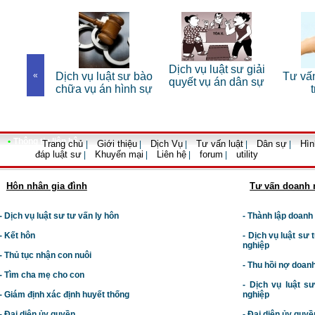
 sư riêng
Dịch vụ luật sư giải
«
Dịch vụ luật sư bào
Tư vấn 
nhân
quyết vụ án dân sự
chữa vụ án hình sự
t
•
Thông tin liên hệ
Trang chủ
Giới thiệu
Dịch Vụ
Tư vấn luật
Dân sự
Hìn
|
|
|
|
|
đáp luật sư
Khuyến mại
Liên hệ
forum
utility
|
|
|
|
Hôn nhân gia đình
Tư vấn doanh 
- Dịch vụ luật sư tư vấn ly hôn
- Thành lập doanh
- Kết hôn
-
Dịch vụ luật sư t
nghiệp
- Thủ tục nhận con nuôi
- Thu hồi nợ doan
- Tìm cha mẹ cho con
- Dịch vụ luật s
- Giám định xác định huyết thống
nghiệp
- Đại diện ủy quyền
- Đại diện ủy quyề