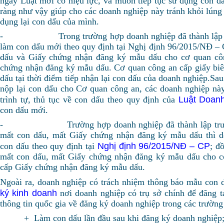
ngày Luật mới có hiệu lực, và muốn tiếp tục sử dụng con dấ
ràng như vậy giúp cho các doanh nghiệp này tránh khỏi lúng 
dụng lại con dấu của mình.
- Trong trường hợp doanh nghiệp đã thành lập trư
làm con dấu mới theo quy định tại Nghị định 96/2015/NĐ – C
dấu và Giấy chứng nhận đăng ký mẫu dấu cho cơ quan cô
chứng nhận đăng ký mẫu dấu. Cơ quan công an cấp giấy biê
dấu tại thời điểm tiếp nhận lại con dấu của doanh nghiệp.Sau
nộp lại con dấu cho Cơ quan công an, các doanh nghiệp này 
Luật Doan
trình tự, thủ tục về con dấu theo quy định của
con dấu mới.
- Trường hợp doanh nghiệp đã thành lập trước 
mất con dấu, mất Giấy chứng nhận đăng ký mẫu dấu thì 
Nghị định 96/2015/NĐ – CP
con dấu theo quy định tại
; đ
mất con dấu, mất Giấy chứng nhận đăng ký mẫu dấu cho c
cấp Giấy chứng nhận đăng ký mẫu dấu.
Ngoài ra, doanh nghiệp có trách nhiệm thông báo mẫu con 
ký kinh doanh
nơi doanh nghiệp có trụ sở chính để đăng t
thông tin quốc gia về đăng ký doanh nghiệp trong các trường
+ Làm con dấu lần đầu sau khi đăng ký doanh nghiệp