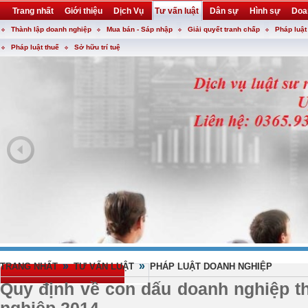
Trang nhất
Giới thiệu
Dịch Vụ
Tư vấn luật
Dân sự
Hình sự
Doa
Thành lập doanh nghiệp
Mua bán - Sáp nhập
Giải quyết tranh chấp
Pháp luật
Khuyến mại
Liên hệ
forum
utility
Pháp luật thuế
Sở hữu trí tuệ
»
»
TRANG NHẤT
TƯ VẤN LUẬT
PHÁP LUẬT DOANH NGHIỆP
Quy định về con dấu doanh nghiệp t