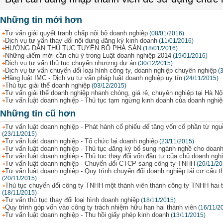
Những tin mới hơn
Tư vấn giải quyết tranh chấp nội bộ doanh nghiệp
(08/01/2016)
Dịch vụ tư vấn thay đổi nội dung đăng ký kinh doanh
(11/01/2016)
HƯỚNG DẪN THỦ TỤC TUYÊN BỐ PHÁ SẢN
(18/01/2016)
Những điểm mới cần chú ý trong Luật doanh nghiệp 2014
(19/01/2016)
Dịch vụ tư vấn thủ tục chuyển nhượng dự án
(30/12/2015)
Dịch vụ tư vấn chuyển đổi loại hình công ty, doanh nghiệp chuyên nghiệp
(
Hãng luật IMC - Dịch vụ tư vấn pháp luật doanh nghiệp uy tín
(24/11/2015)
Thủ tục giải thể doanh nghiệp
(03/12/2015)
Tư vấn giải thể doanh nghiệp nhanh chóng, giá rẻ, chuyên nghiệp tại Hà Nộ
Tư vấn luật doanh nghiệp - Thủ tục tạm ngừng kinh doanh của doanh nghiệ
Những tin cũ hơn
Tư vấn luật doanh nghiệp - Phát hành cổ phiếu để tăng vốn cổ phần từ ng
(23/11/2015)
Tư vấn luật doanh nghiệp - Tổ chức lại doanh nghiệp
(23/11/2015)
Tư vấn luật doanh nghiệp - Thủ tục đăng ký bổ sung ngành nghề cho doanh
Tư vấn luật doanh nghiệp - Thủ tục thay đổi vốn đầu tư của chủ doanh ngh
Tư vấn luật doanh nghiệp - Chuyển đổi CTCP sang công ty TNHH
(20/11/20
Tư vấn luật doanh nghiệp - Quy trình chuyển đổi doanh nghiệp tái cơ cấu t
(20/11/2015)
Thủ tục chuyển đổi công ty TNHH một thành viên thành công ty TNHH hai t
(18/11/2015)
Tư vấn thủ tục thay đổi loại hình doanh nghiệp
(18/11/2015)
Quy trình góp vốn vào công ty trách nhiệm hữu hạn hai thành viên
(16/11/2
Tư vấn luật doanh nghiệp - Thu hồi giấy phép kinh doanh
(13/11/2015)