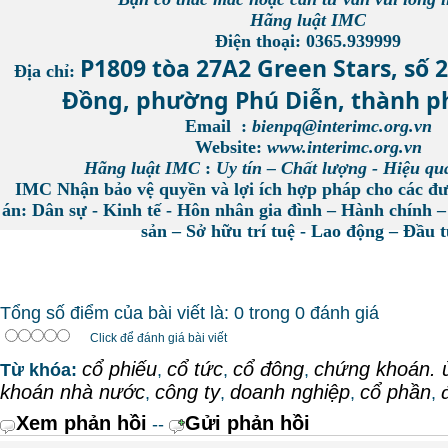
Hãng luật IMC
Điện thoại: 0365.939999
P1809 tòa 27A2 Green Stars, số 
Địa chỉ:
Đồng, phường Phú Diễn, thành p
Email :
bienpq@interimc.org.vn
Website:
www.interimc.org.vn
Hãng luật IMC
:
Uy tín – Chất lượng - Hiệu qu
IMC Nhận bảo vệ quyền và lợi ích hợp pháp cho các đư
án: Dân sự - Kinh tế - Hôn nhân gia đình – Hành chính –
sản – Sở hữu trí tuệ - Lao động – Đầu
Tổng số điểm của bài viết là: 0 trong 0 đánh giá
Click để đánh giá bài viết
cổ phiếu
cổ tức
cổ đông
chứng khoán. 
Từ khóa:
,
,
,
khoán nhà nước
công ty
doanh nghiệp
cổ phần
,
,
,
,
Xem phản hồi
Gửi phản hồi
--