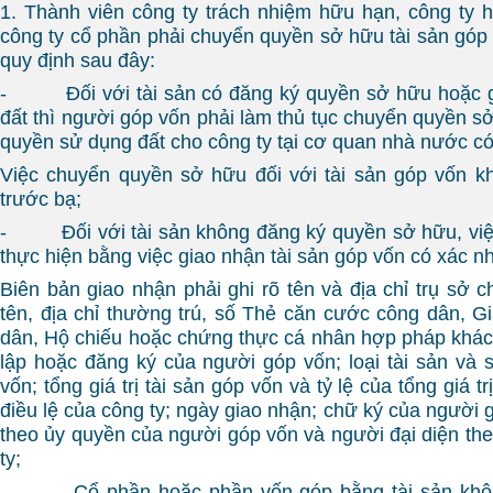
1. Thành viên công ty trách nhiệm hữu hạn, công ty
công ty cổ phần phải chuyển quyền sở hữu tài sản góp 
quy định sau đây:
- Đối với tài sản có đăng ký quyền sở hữu hoặc gi
đất thì người góp vốn phải làm thủ tục chuyển quyền s
quyền sử dụng đất cho công ty tại cơ quan nhà nước c
Việc chuyển quyền sở hữu đối với tài sản góp vốn kh
trước bạ;
- Đối với tài sản không đăng ký quyền sở hữu, việ
thực hiện bằng việc giao nhận tài sản góp vốn có xác n
Biên bản giao nhận phải ghi rõ tên và địa chỉ trụ sở c
tên, địa chỉ thường trú, số Thẻ căn cước công dân, 
dân, Hộ chiếu hoặc chứng thực cá nhân hợp pháp khác,
lập hoặc đăng ký của người góp vốn; loại tài sản và s
vốn; tổng giá trị tài sản góp vốn và tỷ lệ của tổng giá tr
điều lệ của công ty; ngày giao nhận; chữ ký của người 
theo ủy quyền của người góp vốn và người đại diện the
ty;
- Cổ phần hoặc phần vốn góp bằng tài sản không