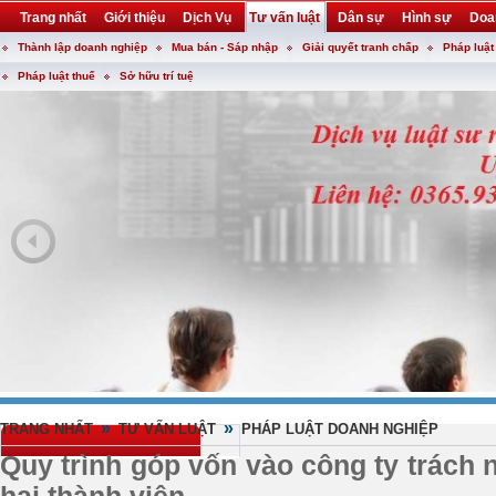
Trang nhất
Giới thiệu
Dịch Vụ
Tư vấn luật
Dân sự
Hình sự
Doa
Thành lập doanh nghiệp
Mua bán - Sáp nhập
Giải quyết tranh chấp
Pháp luật
Khuyến mại
Liên hệ
forum
utility
Pháp luật thuế
Sở hữu trí tuệ
»
»
TRANG NHẤT
TƯ VẤN LUẬT
PHÁP LUẬT DOANH NGHIỆP
Quy trình góp vốn vào công ty trách