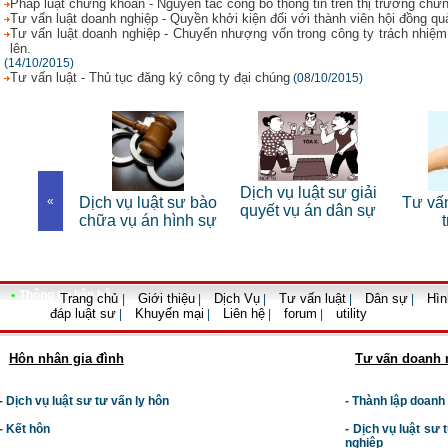
Pháp luật chứng khoán - Nguyên tắc công bố thông tin trên thị trường chứ
Tư vấn luật doanh nghiệp - Quyền khởi kiện đối với thành viên hội đồng quả
Tư vấn luật doanh nghiệp - Chuyển nhượng vốn trong công ty trách nhiệm 
lên.
(14/10/2015)
Tư vấn luật - Thủ tục đăng ký công ty đại chúng
(08/10/2015)
 sư riêng
Dịch vụ luật sư giải
«
Dịch vụ luật sư bào
Tư vấn
nhân
quyết vụ án dân sự
chữa vụ án hình sự
•
Thông tin liên hệ
Trang chủ
Giới thiệu
Dịch Vụ
Tư vấn luật
Dân sự
Hìn
|
|
|
|
|
đáp luật sư
Khuyến mại
Liên hệ
forum
utility
|
|
|
|
Hôn nhân gia đình
Tư vấn doanh 
- Dịch vụ luật sư tư vấn ly hôn
- Thành lập doanh
- Kết hôn
-
Dịch vụ luật sư t
nghiệp