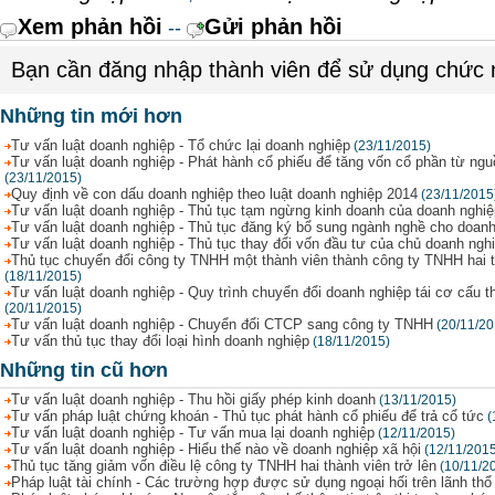
Xem phản hồi
Gửi phản hồi
--
Bạn cần đăng nhập thành viên để sử dụng chức
Những tin mới hơn
Tư vấn luật doanh nghiệp - Tổ chức lại doanh nghiệp
(23/11/2015)
Tư vấn luật doanh nghiệp - Phát hành cổ phiếu để tăng vốn cổ phần từ ng
(23/11/2015)
Quy định về con dấu doanh nghiệp theo luật doanh nghiệp 2014
(23/11/2015
Tư vấn luật doanh nghiệp - Thủ tục tạm ngừng kinh doanh của doanh nghiệ
Tư vấn luật doanh nghiệp - Thủ tục đăng ký bổ sung ngành nghề cho doanh
Tư vấn luật doanh nghiệp - Thủ tục thay đổi vốn đầu tư của chủ doanh ngh
Thủ tục chuyển đổi công ty TNHH một thành viên thành công ty TNHH hai t
(18/11/2015)
Tư vấn luật doanh nghiệp - Quy trình chuyển đổi doanh nghiệp tái cơ cấu t
(20/11/2015)
Tư vấn luật doanh nghiệp - Chuyển đổi CTCP sang công ty TNHH
(20/11/20
Tư vấn thủ tục thay đổi loại hình doanh nghiệp
(18/11/2015)
Những tin cũ hơn
Tư vấn luật doanh nghiệp - Thu hồi giấy phép kinh doanh
(13/11/2015)
Tư vấn pháp luật chứng khoán - Thủ tục phát hành cổ phiếu để trả cổ tức
(
Tư vấn luật doanh nghiệp - Tư vấn mua lại doanh nghiệp
(12/11/2015)
Tư vấn luật doanh nghiệp - Hiểu thế nào về doanh nghiệp xã hội
(12/11/201
Thủ tục tăng giảm vốn điều lệ công ty TNHH hai thành viên trở lên
(10/11/2
Pháp luật tài chính - Các trường hợp được sử dụng ngoại hối trên lãnh th