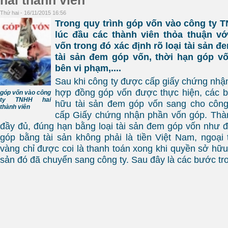
hai thành viên
Thứ hai - 16/11/2015 16:56
Trong quy trình góp vốn vào công ty T
lúc đầu các thành viên thỏa thuận vớ
vốn trong đó xác định rõ loại tài sản đ
tài sản đem góp vốn, thời hạn góp vố
bên vi phạm,....
Sau khi công ty được cấp giấy chứng nhận
hợp đồng góp vốn được thực hiện, các 
góp vốn vào công
ty TNHH hai
hữu tài sản đem góp vốn sang cho công
thành viên
cấp Giấy chứng nhận phần vốn góp. Thàn
đầy đủ, đúng hạn bằng loại tài sản đem góp vốn như 
góp bằng tài sản không phải là tiền Việt Nam, ngoại 
vàng chỉ được coi là thanh toán xong khi quyền sở hữu
sản đó đã chuyển sang công ty. Sau đây là các bước tro