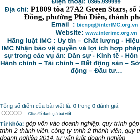
Điện thoại:
0365.939999
P1809 tòa 27A2 Green Stars, s
Địa chỉ:
Đồng, phường Phú Diễn, thành ph
Email :
bienpq@interIMC.org.vn
Website:
www.interimc.org.vn
Hãng luật IMC : Uy tín – Chất lượng - Hiệ
IMC Nhận bảo vệ quyền và lợi ích hợp phá
sự trong các vụ án: Dân sự - Kinh tế - Hôn
Hành chính – Tài chính – Bất động sản – Sở 
động – Đầu tư…
Tổng số điểm của bài viết là: 0 trong 0 đánh giá
Click để đánh giá bài viết
góp vốn vào doanh nghiệp
quy trình góp
Từ khóa:
,
tnhh 2 thành viên
công ty tnhh 2 thành viên
quy t
,
,
doanh nghiệp 2014
tư vấn luật doanh nghiệp
,