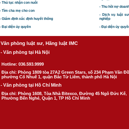
- Thủ tục nhận con nuôi
- Thu hồi nợ doan
- Tìm cha mẹ cho con
- Dịch vụ luật s
- Giám định xác định huyết thống
nghiệp
- Đại diện ủy quyền
- Đại diện ủy quyề
Văn phòng luật sư, Hãng luật IMC
- Văn phòng tại Hà Nội
Hotline: 036.593.9999
Địa chỉ: Phòng 1809 tòa 27A2 Green Stars, số 234 Phạm Văn Đ
phường Cổ Nhuế 1, quận Bắc Từ Liêm, thành phố Hà Nội
- Văn phòng tại Hồ Chí Minh
Địa chỉ: Phòng 1608, Tòa Nhà Bitexco, Đường 45 Ngô Đức Kế,
Phường Bến Nghé, Quận 1, TP Hồ Chí Minh