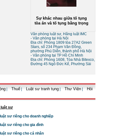
Sự khác nhau giữa tố tụng
tòa án và tố tụng bằng trọng
tài
Văn phòng luật sư, Hãng luật IMC
- Văn phòng tại Hà Nội
Địa chỉ: Phòng 1809 tòa 27A2 Green
Stars, số 234 Phạm Văn Đồng,
phường Phú Diễn, thành phố Hà Nội
- Văn phòng tại TP Hồ Chí Minh
Địa chỉ: Phòng 1608, Tòa Nhà Bitexco,
Đường 45 Ngô Đức Kế, Phường Sài
Thủ tục giải thể doanh
nghiệp
ộng
Thuế
Luật sư tranh tụng
Thư Viện
Hỏi
|
|
|
|
 luật sư
 luật sư riêng cho doanh nghiệp
Thủ tục tạm ngừng kinh
 luật sư riêng cho gia đình
doanh của doanh nghiệp
 luật sư riêng cho cá nhân