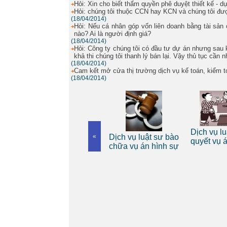
Hỏi: Xin cho biết thẩm quyền phê duyệt thiết kế - d
Hỏi: chúng tôi thuộc CCN hay KCN và chúng tôi 
(18/04/2014)
Hỏi: Nếu cá nhân góp vốn liên doanh bằng tài sản c
nào? Ai là người định giá?
(18/04/2014)
Hỏi: Công ty chúng tôi có đầu tư dự án nhưng sau 
khả thi chúng tôi thanh lý bán lại. Vậy thủ tục cần 
(18/04/2014)
Cam kết mở cửa thị trường dịch vụ kế toán, kiểm t
(18/04/2014)
Dịch vụ luật sư riêng
Dịch vụ lu
 riêng
«
Dịch vụ luật sư bào
cho cá nhân
quyết vụ 
nh
chữa vụ án hình sự