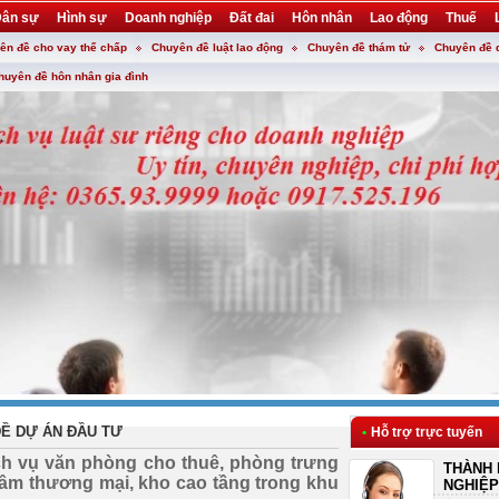
ân sự
Hình sự
Doanh nghiệp
Đất đai
Hôn nhân
Lao động
Thuế
ên đề cho vay thế chấp
Chuyên đề luật lao động
Chuyên đề thám tử
Chuyên đề 
huyên đề hôn nhân gia đình
Ề DỰ ÁN ĐẦU TƯ
•
Hỗ trợ trực tuyến
ịch vụ văn phòng cho thuê, phòng trưng
THÀNH 
g tâm thương mại, kho cao tầng trong khu
NGHIỆP