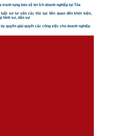
a tranh tụng bảo vệ lợi ích doanh nghiệp tại Tòa
 luật sư tư vấn các thủ tục liên quan đến khởi kiện,
p hình sư, dân sự
n ủy quyền giải quyết các công việc cho doanh nghiệp
Căn cứ ly hôn theo luật hôn
nhân gia đình
Trình tự thủ tục khởi kiện vụ
án hôn nhân gia đình