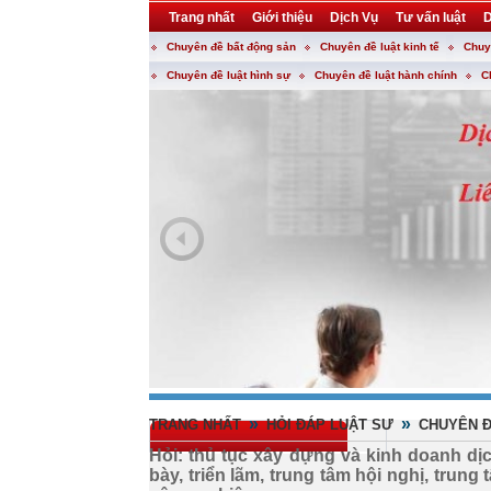
Trang nhất
Giới thiệu
Dịch Vụ
Tư vấn luật
D
Chuyên đề bất động sản
Chuyên đề luật kinh tế
Chuy
Khuyến mại
Liên hệ
forum
utility
Chuyên đề luật hình sự
Chuyên đề luật hành chính
C
»
»
TRANG NHẤT
HỎI ĐÁP LUẬT SƯ
CHUYÊN Đ
Hỏi: thủ tục xây dựng và kinh doanh d
bày, triển lãm, trung tâm hội nghị, trun