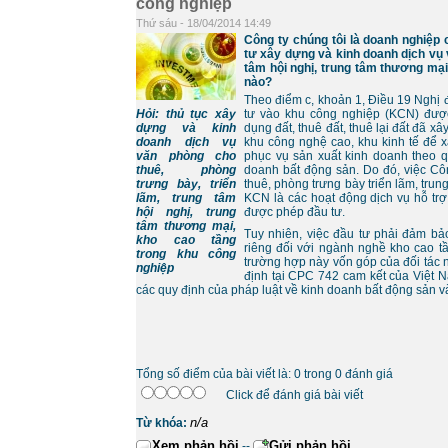
công nghiệp
Thứ sáu - 18/04/2014 14:49
Công ty chúng tôi là doanh nghiệ
tư xây dựng và kinh doanh dịch vụ 
tâm hội nghị, trung tâm thương mại
nào?
Theo điểm c, khoản 1, Điều 19 Nghị
Hỏi: thủ tục xây
tư vào khu công nghiệp (KCN) đư
dựng và kinh
dụng đất, thuê đất, thuê lại đất đã x
doanh dịch vụ
khu công nghệ cao, khu kinh tế để 
văn phòng cho
phục vụ sản xuất kinh doanh theo q
thuê, phòng
doanh bất động sản. Do đó, việc Cô
trưng bày, triển
thuê, phòng trưng bày triển lãm, trun
lãm, trung tâm
KCN là các hoạt động dịch vụ hỗ tr
hội nghị, trung
được phép đầu tư.
tâm thương mại,
Tuy nhiên, việc đầu tư phải đảm b
kho cao tầng
riêng đối với ngành nghề kho cao t
trong khu công
trường hợp này vốn góp của đối tác 
nghiệp
định tại CPC 742 cam kết của Việt N
các quy định của pháp luật về kinh doanh bất động sản và
Tổng số điểm của bài viết là: 0 trong 0 đánh giá
Click để đánh giá bài viết
n/a
Từ khóa:
Xem phản hồi
Gửi phản hồi
--