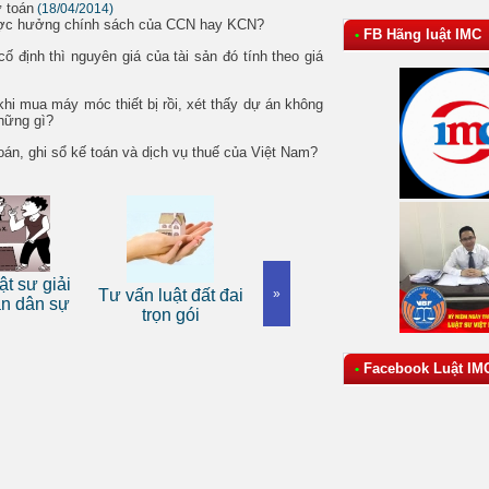
ự toán
(18/04/2014)
được hưởng chính sách của CCN hay KCN?
FB Hãng luật IMC
•
ố định thì nguyên giá của tài sản đó tính theo giá
khi mua máy móc thiết bị rồi, xét thấy dự án không
những gì?
oán, ghi sổ kế toán và dịch vụ thuế của Việt Nam?
Dịch 
ật sư giải
Tư vấn luật đất đai
Dịch vụ luật sư tranh
»
luật d
án dân sự
trọn gói
tụng
Facebook Luật IM
•