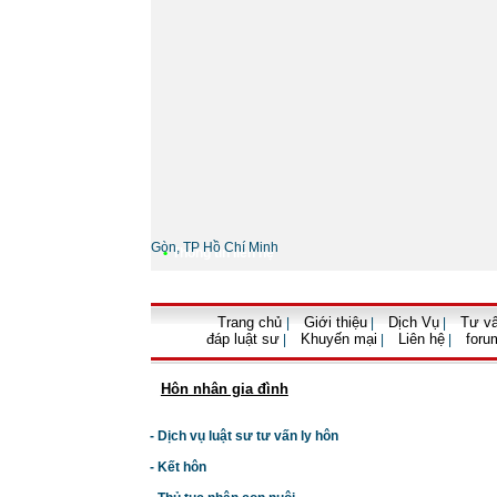
Gòn, TP Hồ Chí Minh
•
Thông tin liên hệ
Trang chủ
Giới thiệu
Dịch Vụ
Tư vấ
|
|
|
đáp luật sư
Khuyến mại
Liên hệ
foru
|
|
|
Hôn nhân gia đình
- Dịch vụ luật sư tư vấn ly hôn
- Kết hôn