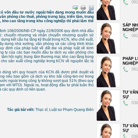
091
p có vốn đầu tư nước ngoài hiện đang mong muốn đầu
văn phòng cho thuê, phòng trưng bày, triển lãm, trung
, kho cao tầng trong khu công nghiệp thì phải làm thế
SÁP N
NGHIỆP
 định 108/2006/NĐ-CP ngày 22/9/2006 quy định nhà đầu
ợc: chuyển nhượng và nhận chuyển nhượng quyền sử
091
ây dựng kết cấu hạ tầng kỹ thuật trong KCN, khu chế xuất,
xây dựng nhà xưởng, văn phòng và các công trình khác
uy định của pháp luật về đất đai và pháp luật về kinh
ng ty của các bạn muốn đầu tư dịch vụ văn phòng cho
g tâm hội nghị; trung tâm thương mại, kho cao tầng trong
PHÁP L
ợ cho sản xuất công nghiệp trong KCN về nguyên tắc là
NGHIỆP
091
ảo đúng với quy hoạch của KCN đã được phê duyệt và
ầng nếu bao gồm cả dịch vụ kho bãi công-ten-nơ trong
nước ngoài trong công ty không vượt quá 51% (theo quy
am với WTO). Ngoài ra, hoạt động đầu tư phải tuân thủ
 các quy định có liên quan.
TƯ VẤN
SỰ
036
Tác giả bài viết:
Thạc sĩ, Luật sư Phạm Quang Biên
TƯ VẤN
SỰ
036