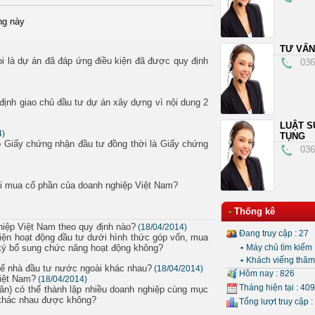
ng này
TƯ VẤN
oi là dự án đã đáp ứng điều kiện đã được quy định
036
định giao chủ đầu tư dự án xây dựng vì nội dung 2
LUẬT S
4)
TỤNG
ấp Giấy chứng nhận đầu tư đồng thời là Giấy chứng
036
oài mua cổ phần của doanh nghiệp Việt Nam?
Thống kê
•
iệp Việt Nam theo quy định nào?
(18/04/2014)
Đang truy cập : 27
iện hoạt động đầu tư dưới hình thức góp vốn, mua
 ký bổ sung chức năng hoạt động không?
•
Máy chủ tìm kiếm 
•
Khách viếng thăm 
chế nhà đầu tư nước ngoài khác nhau?
(18/04/2014)
Hôm nay : 826
Việt Nam?
(18/04/2014)
Tháng hiện tại : 40
ân) có thể thành lập nhiều doanh nghiệp cùng mục
 khác nhau được không?
Tổng lượt truy cập :