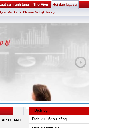
Luật sư tranh tụng
Thư Viện
Hỏi đáp luật sư
dự án đầu tư
Chuyên đề luật dân sự
Dịch vụ
Dịch vụ luật sư riêng
LẬP DOANH