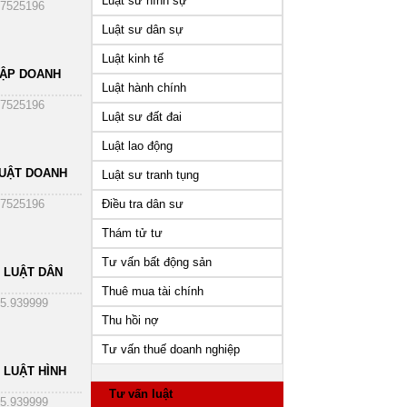
Luật sư hình sự
7525196
Luật sư dân sự
Luật kinh tế
HẬP DOANH
Luật hành chính
7525196
Luật sư đất đai
Luật lao động
UẬT DOANH
Luật sư tranh tụng
Điều tra dân sư
7525196
Thám tử tư
Tư vấn bất động sản
 LUẬT DÂN
Thuê mua tài chính
5.939999
Thu hồi nợ
Tư vấn thuế doanh nghiệp
 LUẬT HÌNH
Tư vấn luật
5.939999