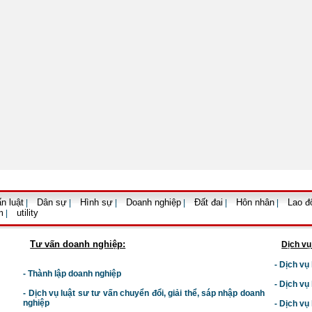
n luật
Dân sự
Hình sự
Doanh nghiệp
Đất đai
Hôn nhân
Lao đ
|
|
|
|
|
|
m
utility
|
Tư vấn doanh nghiệp:
Dịch vụ
- Dịch vụ
- Thành lập doanh nghiệp
- Dịch vụ
-
Dịch vụ luật sư t
ư vấn chuyển đổi, giải thể, sáp nhập doanh
nghiệp
- Dịch vụ