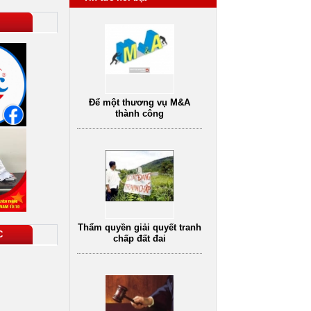
Để một thương vụ M&A
thành công
Dịch vụ tư vấn luật
vụ tư vấn pháp
Dịch vụ tư vấn ly hôn
D
hôn nhân gia đình
oanh nghiệp uy
tín
Thẩm quyền giải quyết tranh
chấp đất đai
C