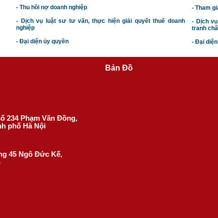
- Thu hồi nợ doanh nghiệp
- Tham gi
- Dịch vụ luật sư tư vấn, thực hiện giải quyết thuế doanh
- Dịch vụ
nghiệp
tranh chấ
- Đại diện ủy quyền
- Đại diệ
Bản Đồ
 số 234 Phạm Văn Đồng,
nh phố Hà Nội
ờng 45 Ngô Đức Kế,
h