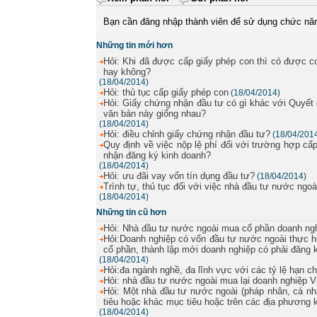
Bạn cần đăng nhập thành viên để sử dụng chức nă
Những tin mới hơn
Hỏi: Khi đã được cấp giấy phép con thì có được c
hay không?
(18/04/2014)
Hỏi: thủ tục cấp giấy phép con
(18/04/2014)
Hỏi: Giấy chứng nhận đầu tư có gì khác với Quyết 
văn bản này giống nhau?
(18/04/2014)
Hỏi: điều chỉnh giấy chứng nhận đầu tư?
(18/04/201
Quy định về việc nộp lệ phí đối với trường hợp c
nhận đăng ký kinh doanh?
(18/04/2014)
Hỏi: ưu đãi vay vốn tín dụng đầu tư?
(18/04/2014)
Trình tự, thủ tục đối với việc nhà đầu tư nước ng
(18/04/2014)
Những tin cũ hơn
Hỏi: Nhà đầu tư nước ngoài mua cổ phần doanh ngh
Hỏi:Doanh nghiệp có vốn đầu tư nước ngoài thực h
cổ phần, thành lập mới doanh nghiệp có phải đăng
(18/04/2014)
Hỏi:đa ngành nghề, đa lĩnh vực với các tỷ lệ hạn 
Hỏi: nhà đầu tư nước ngoài mua lại doanh nghiệp 
Hỏi: Một nhà đầu tư nước ngoài (pháp nhân, cá nh
tiêu hoặc khác mục tiêu hoặc trên các địa phương
(18/04/2014)