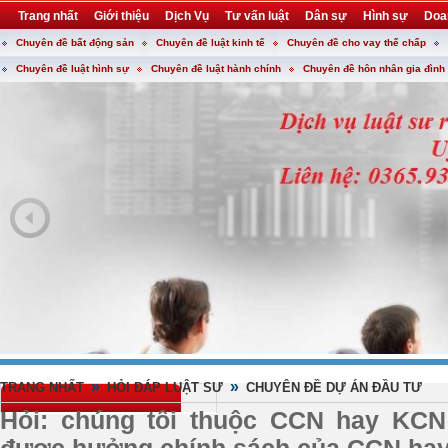
Trang nhất
Giới thiệu
Dịch Vụ
Tư vấn luật
Dân sự
Hình sự
Doa
Chuyên đề bất động sản
Chuyên đề luật kinh tế
Chuyên đề cho vay thế chấp
Khuyến mại
Liên hệ
forum
utility
Chuyên đề luật hình sự
Chuyên đề luật hành chính
Chuyên đề hôn nhân gia đình
»
»
TRANG NHẤT
HỎI ĐÁP LUẬT SƯ
CHUYÊN ĐỀ DỰ ÁN ĐẦU TƯ
Hỏi: chúng tôi thuộc CCN hay KCN