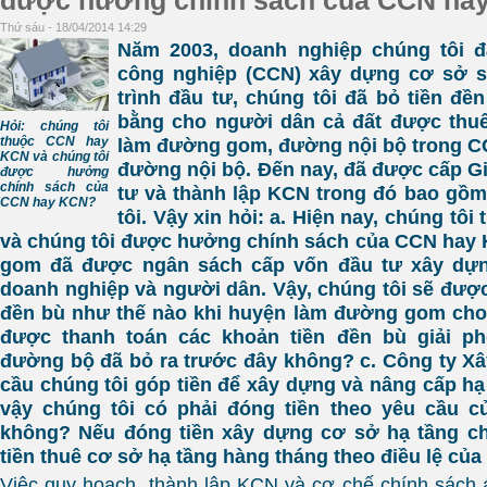
được hưởng chính sách của CCN ha
Thứ sáu - 18/04/2014 14:29
Năm 2003, doanh nghiệp chúng tôi 
công nghiệp (CCN) xây dựng cơ sở s
trình đầu tư, chúng tôi đã bỏ tiền đề
bằng cho người dân cả đất được thuê
Hỏi: chúng tôi
thuộc CCN hay
làm đường gom, đường nội bộ trong C
KCN và chúng tôi
đường nội bộ. Đến nay, đã được cấp G
được hưởng
chính sách của
tư và thành lập KCN trong đó bao gồ
CCN hay KCN?
tôi. Vậy xin hỏi: a. Hiện nay, chúng t
và chúng tôi được hưởng chính sách của CCN hay
gom đã được ngân sách cấp vốn đầu tư xây dựn
doanh nghiệp và người dân. Vậy, chúng tôi sẽ đượ
đền bù như thế nào khi huyện làm đường gom cho
được thanh toán các khoản tiền đền bù giải p
đường bộ đã bỏ ra trước đây không? c. Công ty Xâ
cầu chúng tôi góp tiền để xây dựng và nâng cấp h
vậy chúng tôi có phải đóng tiền theo yêu cầu c
không? Nếu đóng tiền xây dựng cơ sở hạ tầng chú
tiền thuê cơ sở hạ tầng hàng tháng theo điều lệ c
Việc quy hoạch, thành lập KCN và cơ chế chính sách