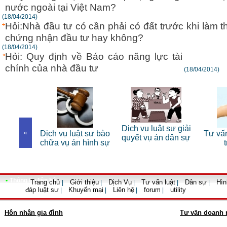
nước ngoài tại Việt Nam?
(18/04/2014)
Hỏi:Nhà đầu tư có cần phải có đất trước khi làm t
chứng nhận đầu tư hay không?
(18/04/2014)
Hỏi: Quy định về Báo cáo năng lực tài
chính của nhà đầu tư
(18/04/2014)
 sư riêng
Dịch vụ luật sư giải
«
Dịch vụ luật sư bào
Tư vấn
nhân
quyết vụ án dân sự
chữa vụ án hình sự
•
Thông tin liên hệ
Trang chủ
Giới thiệu
Dịch Vụ
Tư vấn luật
Dân sự
Hìn
|
|
|
|
|
đáp luật sư
Khuyến mại
Liên hệ
forum
utility
|
|
|
|
Hôn nhân gia đình
Tư vấn doanh 