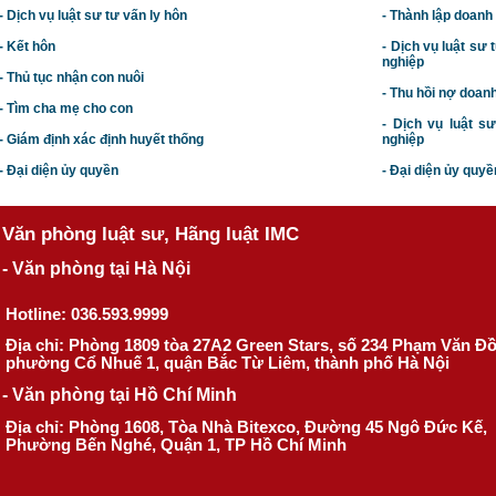
- Dịch vụ luật sư tư vấn ly hôn
- Thành lập doanh
- Kết hôn
-
Dịch vụ luật sư t
nghiệp
- Thủ tục nhận con nuôi
- Thu hồi nợ doan
- Tìm cha mẹ cho con
- Dịch vụ luật s
- Giám định xác định huyết thống
nghiệp
- Đại diện ủy quyền
- Đại diện ủy quyề
Văn phòng luật sư, Hãng luật IMC
- Văn phòng tại Hà Nội
Hotline: 036.593.9999
Địa chỉ: Phòng 1809 tòa 27A2 Green Stars, số 234 Phạm Văn Đ
phường Cổ Nhuế 1, quận Bắc Từ Liêm, thành phố Hà Nội
- Văn phòng tại Hồ Chí Minh
Địa chỉ: Phòng 1608, Tòa Nhà Bitexco, Đường 45 Ngô Đức Kế,
Phường Bến Nghé, Quận 1, TP Hồ Chí Minh