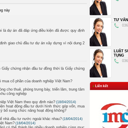
ng này
TƯ VẤN
036
oi là dự án đã đáp ứng điều kiện đã được quy định
định giao chủ đầu tư dự án xây dựng vì nội dung 2
LUẬT S
TỤNG
036
ấp Giấy chứng nhận đầu tư đồng thời là Giấy chứng
oài mua cổ phần của doanh nghiệp Việt Nam?
•
Liên kết
ng cho thuê, phòng trưng bày, triển lãm, trung tâm
 khu công nghiệp
iệp Việt Nam theo quy định nào?
(18/04/2014)
iện hoạt động đầu tư dưới hình thức góp vốn, mua
 ký bổ sung chức năng hoạt động không?
chế nhà đầu tư nước ngoài khác nhau?
(18/04/2014)
Việt Nam?
(18/04/2014)
ân) có thể thành lập nhiều doanh nghiệp cùng mục