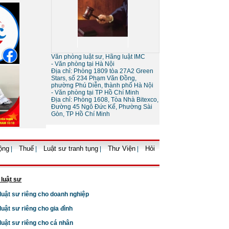
Sự khác nhau giữa tố tụng
tòa án và tố tụng bằng trọng
tài
Văn phòng luật sư, Hãng luật IMC
- Văn phòng tại Hà Nội
Địa chỉ: Phòng 1809 tòa 27A2 Green
Stars, số 234 Phạm Văn Đồng,
phường Phú Diễn, thành phố Hà Nội
- Văn phòng tại TP Hồ Chí Minh
Địa chỉ: Phòng 1608, Tòa Nhà Bitexco,
Đường 45 Ngô Đức Kế, Phường Sài
Gòn, TP Hồ Chí Minh
Thủ tục giải thể doanh
nghiệp
ộng
Thuế
Luật sư tranh tụng
Thư Viện
Hỏi
|
|
|
|
 luật sư
 luật sư riêng cho doanh nghiệp
 luật sư riêng cho gia đình
Thủ tục tạm ngừng kinh
doanh của doanh nghiệp
 luật sư riêng cho cá nhân