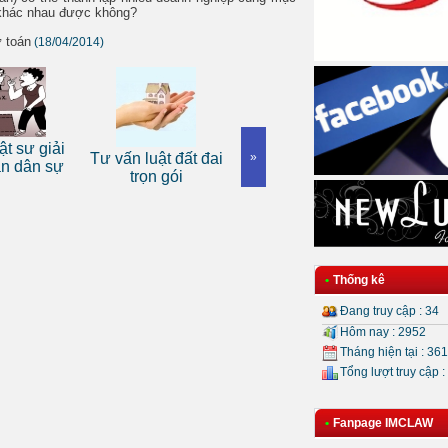
 khác nhau được không?
ự toán
(18/04/2014)
Dịch 
ật sư giải
Tư vấn luật đất đai
Dịch vụ luật sư tranh
»
luật d
án dân sự
trọn gói
tụng
•
Thống kê
Đang truy cập : 34
Hôm nay : 2952
Tháng hiện tại : 36
Tổng lượt truy cập :
•
Fanpage IMCLAW