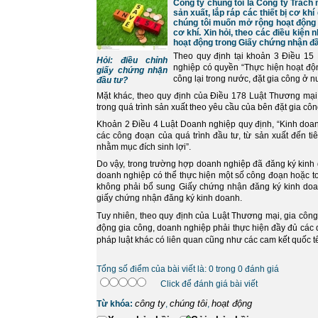
Công ty chúng tôi là Công ty Trách
sản xuất, lắp ráp các thiết bị cơ kh
chúng tôi muốn mở rộng hoạt động s
cơ khí. Xin hỏi, theo các điều kiện 
hoạt động trong Giấy chứng nhận đ
Theo quy định tại khoản 3 Điều 15 
Hỏi: điều chỉnh
nghiệp có quyền “Thực hiện hoạt độn
giấy chứng nhận
công lại trong nước, đặt gia công ở 
đầu tư?
Mặt khác, theo quy định của Điều 178 Luật Thương mại:
trong quá trình sản xuất theo yêu cầu của bên đặt gia cô
Khoản 2 Điều 4 Luật Doanh nghiệp quy định, “Kinh doanh 
các công đoạn của quá trình đầu tư, từ sản xuất đến ti
nhằm mục đích sinh lợi”.
Do vậy, trong trường hợp doanh nghiệp đã đăng ký kinh 
doanh nghiệp có thể thực hiện một số công đoạn hoặc to
không phải bổ sung Giấy chứng nhận đăng ký kinh doa
giấy chứng nhận đăng ký kinh doanh.
Tuy nhiên, theo quy định của Luật Thương mại, gia công 
động gia công, doanh nghiệp phải thực hiện đầy đủ các 
pháp luật khác có liên quan cũng như các cam kết quốc t
Tổng số điểm của bài viết là: 0 trong 0 đánh giá
Click để đánh giá bài viết
công ty
chúng tôi
hoạt động
Từ khóa:
,
,