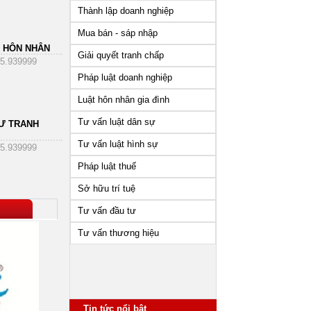
Thành lập doanh nghiệp
Mua bán - sáp nhập
 HÔN NHÂN
Giải quyết tranh chấp
5.939999
Pháp luật doanh nghiệp
Luật hôn nhân gia đình
Tư vấn luật dân sự
Ư TRANH
Tư vấn luật hình sự
5.939999
Pháp luật thuế
Sở hữu trí tuệ
Tư vấn đầu tư
Tư vấn thương hiệu
Những vấn đề cần lưu ý sau
khi thành lập công ty
Tin tức nổi bật