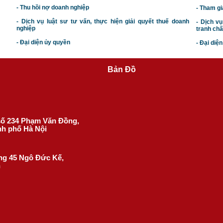
- Thu hồi nợ doanh nghiệp
- Tham gi
- Dịch vụ luật sư tư vấn, thực hiện giải quyết thuế doanh
- Dịch vụ
nghiệp
tranh chấ
- Đại diện ủy quyền
- Đại diệ
Bản Đồ
 số 234 Phạm Văn Đồng,
nh phố Hà Nội
ờng 45 Ngô Đức Kế,
h