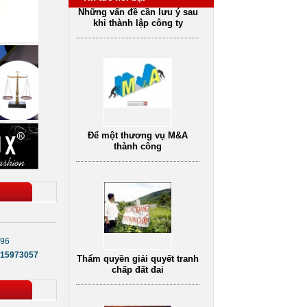
Để một thương vụ M&A
Dịch vụ tư vấn luật
vụ tư vấn pháp
Dịch vụ tư vấn ly hôn
thành công
D
hôn nhân gia đình
oanh nghiệp uy
tín
Thẩm quyền giải quyết tranh
chấp đất đai
196
15973057