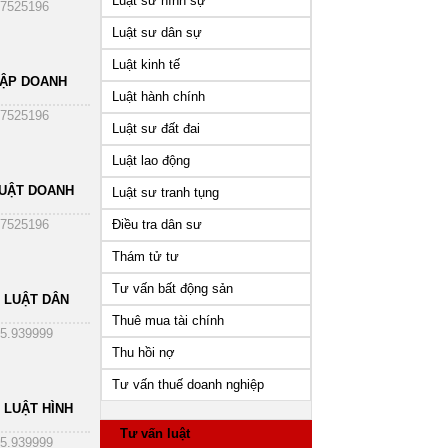
Luật sư hình sự
7525196
Luật sư dân sự
Luật kinh tế
HẬP DOANH
Luật hành chính
7525196
Luật sư đất đai
Luật lao động
UẬT DOANH
Luật sư tranh tụng
Điều tra dân sư
7525196
Thám tử tư
Tư vấn bất động sản
 LUẬT DÂN
Thuê mua tài chính
5.939999
Thu hồi nợ
Tư vấn thuế doanh nghiệp
 LUẬT HÌNH
Tư vấn luật
5.939999