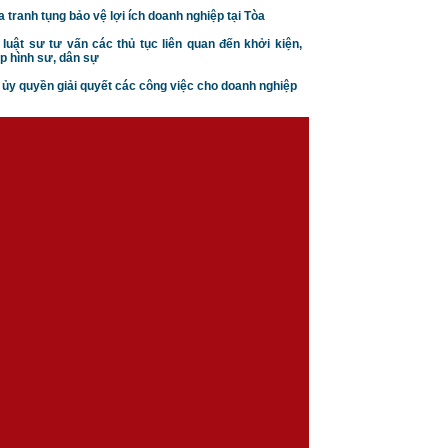
a tranh tụng bảo vệ lợi ích doanh nghiệp tại Tòa
 luật sư tư vấn các thủ tục liên quan đến khởi kiện,
p hình sư, dân sự
n ủy quyền giải quyết các công việc cho doanh nghiệp
Căn cứ ly hôn theo luật hôn
nhân gia đình
Trình tự thủ tục khởi kiện vụ
án hôn nhân gia đình