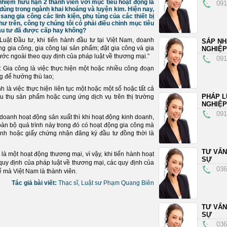
 nhiệm hữu hạn 2 thành viên với mục tiêu hoạt động là
091
í dùng trong ngành khai khoáng và luyện kim. Hiện nay,
ang gia công các linh kiện, phụ tùng của các thiết bị
như trên, công ty chúng tôi có phải điều chỉnh mục tiêu
ầu tư đã được cấp hay không?
Luật Đầu tư, khi tiến hành đầu tư tại Việt Nam, doanh
SÁP N
g gia công, gia công lại sản phẩm; đặt gia công và gia
NGHIỆP
nước ngoài theo quy định của pháp luật về thương mại.”
091
 Gia công là việc thực hiện một hoặc nhiều công đoạn
ng để hưởng thù lao;
là việc thực hiện liên tục một hoặc một số hoặc tất cả
PHÁP L
êu thụ sản phẩm hoặc cung ứng dịch vụ trên thị trường
NGHIỆP
091
doanh hoạt động sản xuất thì khi hoạt động kinh doanh,
àn bộ quá trình này trong đó có hoạt động gia công mà
nh hoặc giấy chứng nhận đăng ký đầu tư đồng thời là
TƯ VẤN
là một hoạt động thương mại, vì vậy, khi tiến hành hoạt
SỰ
quy định của pháp luật về thương mại, các quy định của
036
ế mà Việt Nam là thành viên.
Tác giả bài viết:
Thạc sĩ, Luật sư Phạm Quang Biên
TƯ VẤN
SỰ
036