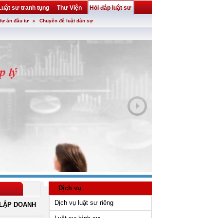
Luật sư tranh tụng
Thư Viện
Hỏi đáp luật sư
dự án đầu tư
Chuyên đề luật dân sự
Dịch vụ
Dịch vụ luật sư riêng
LẬP DOANH