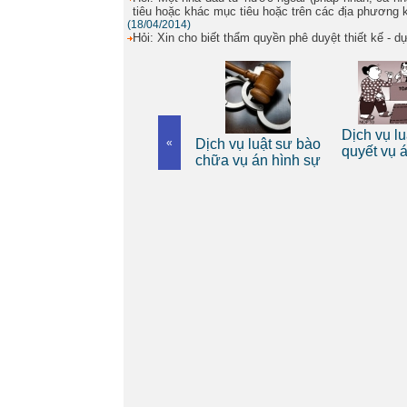
tiêu hoặc khác mục tiêu hoặc trên các địa phương
(18/04/2014)
Hỏi: Xin cho biết thẩm quyền phê duyệt thiết kế - d
Dịch vụ luật sư riêng
Dịch vụ lu
 riêng
«
Dịch vụ luật sư bào
cho cá nhân
quyết vụ 
nh
chữa vụ án hình sự