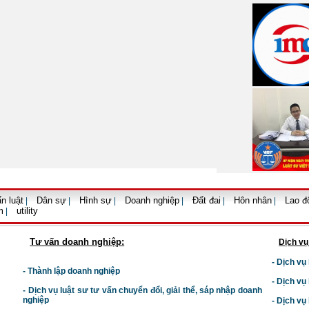
n luật
Dân sự
Hình sự
Doanh nghiệp
Đất đai
Hôn nhân
Lao đ
|
|
|
|
|
|
m
utility
|
Tư vấn doanh nghiệp:
Dịch vụ
- Dịch vụ
- Thành lập doanh nghiệp
- Dịch vụ
-
Dịch vụ luật sư t
ư vấn chuyển đổi, giải thể, sáp nhập doanh
nghiệp
- Dịch vụ