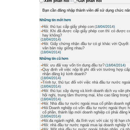
Xem phản hồi
Gửi phản hồi
--
Bạn cần đăng nhập thành viên để sử dụng chức nă
Những tin mới hơn
Hỏi: thủ tục cấp giấy phép con
(18/04/2014)
Hỏi: Khi đã được cấp giấy phép con thì có được c
hay không?
(18/04/2014)
Hỏi: Giấy chứng nhận đầu tư có gì khác với Quyết 
văn bản này giống nhau?
(18/04/2014)
Những tin cũ hơn
Hỏi: ưu đãi vay vốn tín dụng đầu tư?
(18/04/2014)
Quy định về việc nộp lệ phí đối với trường hợp c
nhận đăng ký kinh doanh?
(18/04/2014)
Trình tự, thủ tục đối với việc nhà đầu tư nước ng
(18/04/2014)
Hỏi: thủ tục xây dựng và kinh doanh dịch vụ văn phò
hội nghị, trung tâm thương mại, kho cao tầng trong
(18/04/2014)
Hỏi: Nhà đầu tư nước ngoài mua cổ phần doanh ngh
Hỏi:Doanh nghiệp có vốn đầu tư nước ngoài thực h
cổ phần, thành lập mới doanh nghiệp có phải đăng
(18/04/2014)
Hỏi:đa ngành nghề, đa lĩnh vực với các tỷ lệ hạn 
Hỏi: nhà đầu tư nước ngoài mua lại doanh nghiệp 
Hỏi: Một nhà đầu tư nước ngoài (pháp nhân, cá nh