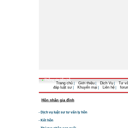
•
Thông tin liên hệ
Trang chủ
Giới thiệu
Dịch Vụ
Tư vấ
|
|
|
đáp luật sư
Khuyến mại
Liên hệ
foru
|
|
|
Hôn nhân gia đình
- Dịch vụ luật sư tư vấn ly hôn
- Kết hôn