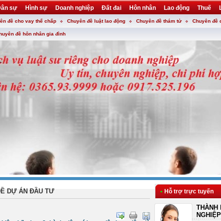
ân sự
Hình sự
Doanh nghiệp
Đất đai
Hôn nhân
Lao động
Thuế
ên đề cho vay thế chấp
Chuyên đề luật lao động
Chuyên đề thám tử
Chuyên đề 
huyên đề hôn nhân gia đình
Ề DỰ ÁN ĐẦU TƯ
•
Hỗ trợ trực tuyến
?
THÀNH 
NGHIỆP