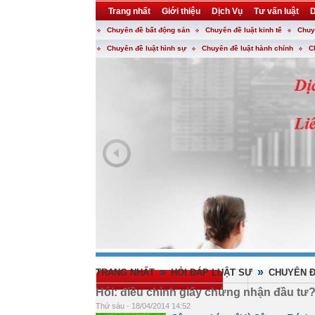
Trang nhất
Giới thiệu
Dịch Vụ
Tư vấn luật
D
Chuyên đề bất động sản
Chuyên đề luật kinh tế
Chuy
Khuyến mại
Liên hệ
forum
utility
Chuyên đề luật hình sự
Chuyên đề luật hành chính
C
»
»
TRANG NHẤT
HỎI ĐÁP LUẬT SƯ
CHUYÊN Đ
Hỏi: điều chỉnh giấy chứng nhận đầu tư
Thứ sáu - 18/04/2014 14:52