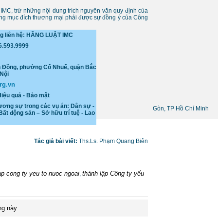
 IMC, trừ những nội dung trích nguyên văn quy định của
mang mục đích thương mại phải được sự đồng ý của Công
ng liên hệ: HÃNG LUẬT IMC
36.593.9999
n Đồng, phường Cổ Nhuế, quận Bắc
Nội
rg.vn
Hiệu quả - Bảo mật
ương sự trong các vụ án: Dân sự -
Gòn, TP Hồ Chí Minh
Bất động sản – Sở hữu trí tuệ - Lao
Tác giả bài viết:
Ths.Ls. Phạm Quang Biên
ap cong ty yeu to nuoc ngoai
thành lập Công ty yếu
,
ng này