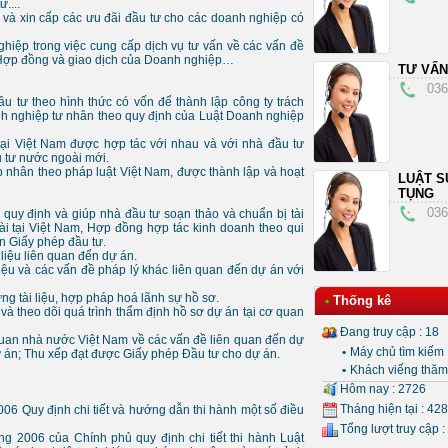
....
ư và xin cấp các ưu đãi đầu tư cho các doanh nghiệp có
hiệp trong việc cung cấp dịch vụ tư vấn về các vấn đề
c Hợp đồng và giao dịch của Doanh nghiệp…
TƯ VẤN
036
 tư theo hình thức có vốn để thành lập công ty trách
nh nghiệp tư nhân theo quy định của Luật Doanh nghiệp
ại Việt Nam được hợp tác với nhau và với nhà đầu tư
 tư nước ngoài mới.
 nhân theo pháp luật Việt Nam, được thành lập và hoạt
LUẬT S
TỤNG
036
eo quy định và giúp nhà đầu tư soạn thảo và chuẩn bị tài
i tại Việt Nam, Hợp đồng hợp tác kinh doanh theo qui
in Giấy phép đầu tư.
 liệu liên quan đến dự án.
iệu và các vấn đề pháp lý khác liên quan đến dự án với
ng tài liệu, hợp pháp hoá lãnh sự hồ sơ.
Thống kê
•
 và theo dõi quá trình thẩm định hồ sơ dự án tại cơ quan
Đang truy cập : 18
ơ quan nhà nước Việt Nam về các vấn đề liên quan đến dự
•
Máy chủ tìm kiếm 
ự án; Thu xếp đạt được Giấy phép Đầu tư cho dự án.
•
Khách viếng thăm 
Hôm nay : 2726
Tháng hiện tại : 42
6 Quy định chi tiết và hướng dẫn thi hành một số điều
Tổng lượt truy cập :
 2006 của Chính phủ quy định chi tiết thi hành Luật