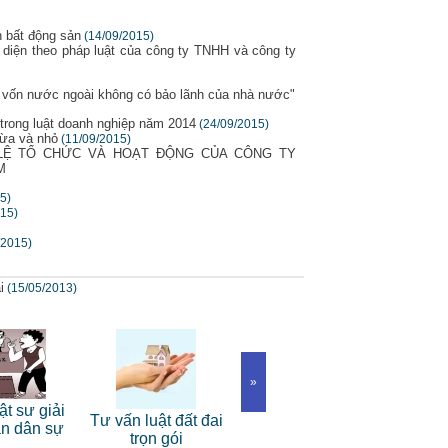
h bất động sản
(14/09/2015)
i diện theo pháp luật của công ty TNHH và công ty
y vốn nước ngoài không có bảo lãnh của nhà nước"
 trong luật doanh nghiệp năm 2014
(24/09/2015)
vừa và nhỏ
(11/09/2015)
ỀU LỆ TỔ CHỨC VÀ HOẠT ĐỘNG CỦA CÔNG TY
M
5)
015)
/2015)
i
(15/05/2013)
»
Dịch 
ật sư giải
Tư vấn luật đất đai
Dịch vụ luật sư tranh
luật d
án dân sự
trọn gói
tụng