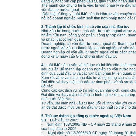
đăng ký hoặc xin cấp phép đầu tư, giấy chứng nhận đầu tư
Thế mạnh của chúng tôi là việc tư vấn pháp lý về đầu t
vốn đầu tư nước ngoài….
Đặc biệt, Công ty Luật IMC còn là Nhà tư vấn chuyên ng
nội bộ doanh nghiệp, kiểm soát tính hợp pháp trong cá
3. Thành lập tổ chức kinh tế có vốn của nhà đầu tư:
Nhà đầu tư trong nước, nhà đầu tư nước ngoài được đầu
nhiệm hữu hạn, công ty cổ phần, công ty hợp danh, doa
và pháp luật có liên quan.
Doanh nghiệp có vốn đầu tư nước ngoài đã thành lập t
nước ngoài để đầu tư thành lập doanh nghiệp có vốn đầu
Doanh nghiệp có vốn đầu tư nước ngoài có tư cách pháp
động kể từ ngày cấp Giấy chứng nhận đầu tư.
4.
Luật IMC sẽ tư vấn về thủ tục và tài liệu cần thiết th
liệu dự án để thành lập doanh nghiệp có vốn nước ngoà
định của Luật Đầu tư và các văn bản pháp lý liên quan, x
Xem xét và tư vấn cho nhà đầu tư về nội dung của các tài
Đại diện và thay mặt nhà đầu tư đàm phán về hồ sơ tài l
đối tác;
Cung cấp các dịch vụ hỗ trợ liên quan như dịch, công chứ
Đại diện và thay mặt nhà đầu tư trình hồ sơ xin cấp phép
nhà nước Việt Nam;
Tư vấn, đại diện nhà đầu tư trao đổi và trình bày với c
án để đạt được mức ưu đãi đầu tư cao nhất có thể cho d
5. Thủ tục thành lập công ty nước ngoài tại Việt Nam
5.1.
Luật đầu tư 2005:
- Nghị định 108/2006/ NĐ – CP ngày 22 tháng 9 năm 200
của Luật đầu tư 2005.
- Nghị định số 12/2006/NĐ-CP ngày 23 tháng 01 tháng