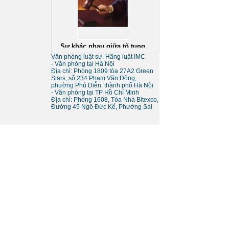
Sự khác nhau giữa tố tụng
tòa án và tố tụng bằng trọng
tài
Văn phòng luật sư, Hãng luật IMC
- Văn phòng tại Hà Nội
Địa chỉ: Phòng 1809 tòa 27A2 Green
Stars, số 234 Phạm Văn Đồng,
phường Phú Diễn, thành phố Hà Nội
- Văn phòng tại TP Hồ Chí Minh
Địa chỉ: Phòng 1608, Tòa Nhà Bitexco,
Đường 45 Ngô Đức Kế, Phường Sài
Thủ tục giải thể doanh
nghiệp
Thủ tục tạm ngừng kinh
doanh của doanh nghiệp