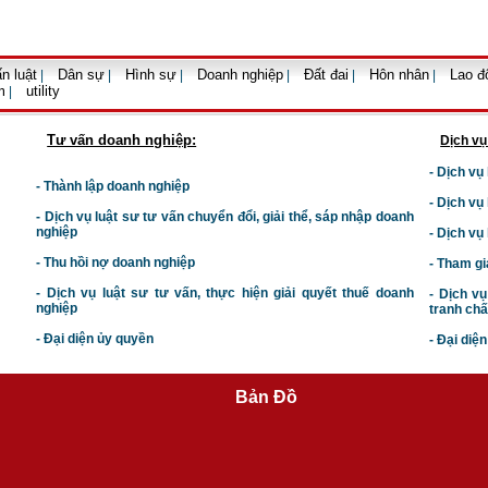
n luật
Dân sự
Hình sự
Doanh nghiệp
Đất đai
Hôn nhân
Lao đ
|
|
|
|
|
|
m
utility
|
Tư vấn doanh nghiệp:
Dịch vụ
- Dịch vụ
- Thành lập doanh nghiệp
- Dịch vụ
-
Dịch vụ luật sư t
ư vấn chuyển đổi, giải thể, sáp nhập doanh
nghiệp
- Dịch vụ
- Thu hồi nợ doanh nghiệp
- Tham gi
- Dịch vụ luật sư tư vấn, thực hiện giải quyết thuế doanh
- Dịch vụ
nghiệp
tranh chấ
- Đại diện ủy quyền
- Đại diệ
Bản Đồ