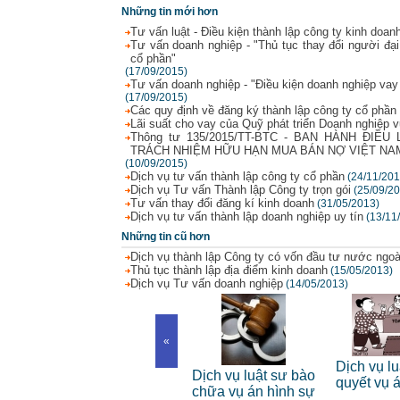
Những tin mới hơn
Tư vấn luật - Điều kiện thành lập công ty kinh doan
Tư vấn doanh nghiệp - "Thủ tục thay đổi người đạ
cổ phần"
(17/09/2015)
Tư vấn doanh nghiệp - "Điều kiện doanh nghiệp va
(17/09/2015)
Các quy định về đăng ký thành lập công ty cổ phần
Lãi suất cho vay của Quỹ phát triển Doanh nghiệp 
Thông tư 135/2015/TT-BTC - BAN HÀNH ĐI
TRÁCH NHIỆM HỮU HẠN MUA BÁN NỢ VIỆT NA
(10/09/2015)
Dịch vụ tư vấn thành lập công ty cổ phần
(24/11/201
Dịch vụ Tư vấn Thành lập Công ty trọn gói
(25/09/2
Tư vấn thay đổi đăng kí kinh doanh
(31/05/2013)
Dịch vụ tư vấn thành lập doanh nghiệp uy tín
(13/11
Những tin cũ hơn
Dịch vụ thành lập Công ty có vốn đầu tư nước ngoà
Thủ tục thành lập địa điểm kinh doanh
(15/05/2013)
Dịch vụ Tư vấn doanh nghiệp
(14/05/2013)
«
Dịch vụ luật sư riêng
Dịch vụ lu
 riêng
Dịch vụ luật sư bào
cho cá nhân
quyết vụ 
nh
chữa vụ án hình sự