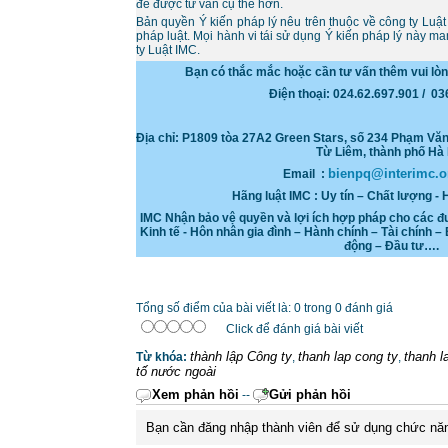
để được tư vấn cụ thể hơn.
Bản quyền Ý kiến pháp lý nêu trên thuộc về công ty Luật
pháp luật. Mọi hành vi tái sử dụng Ý kiến pháp lý này 
ty Luật IMC.
Bạn có thắc mắc hoặc cần tư vấn thêm vui lò
Điện thoại: 024.62.697.901 / 0
Địa chỉ:
P1809 tòa 27A2 Green Stars, số 234 Phạm Vă
Từ Liêm, thành phố Hà 
bienpq@interimc.o
Email :
Hãng luật IMC : Uy tín – Chất lượng - 
IMC Nhận bảo vệ quyền và lợi ích hợp pháp cho các đ
Kinh tế - Hôn nhân gia đình – Hành chính – Tài chính – 
động – Đầu tư….
Tổng số điểm của bài viết là: 0 trong 0 đánh giá
Click để đánh giá bài viết
thành lập Công ty
thanh lap cong ty
thanh l
Từ khóa:
,
,
tố nước ngoài
Xem phản hồi
Gửi phản hồi
--
Bạn cần đăng nhập thành viên để sử dụng chức nă