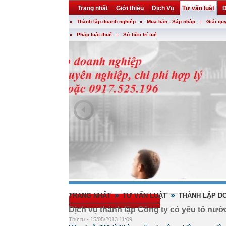
Trang nhất
Giới thiệu
Dịch Vụ
Tư vấn luật
D
Thành lập doanh nghiệp
Mua bán - Sáp nhập
Giải qu
Khuyến mại
Liên hệ
forum
utility
Pháp luật thuế
Sở hữu trí tuệ
»
»
TRANG NHẤT
TƯ VẤN LUẬT
THÀNH LẬP D
Dịch vụ thành lập Công ty có yếu tố nướ
Thứ tư - 15/05/2013 11:09