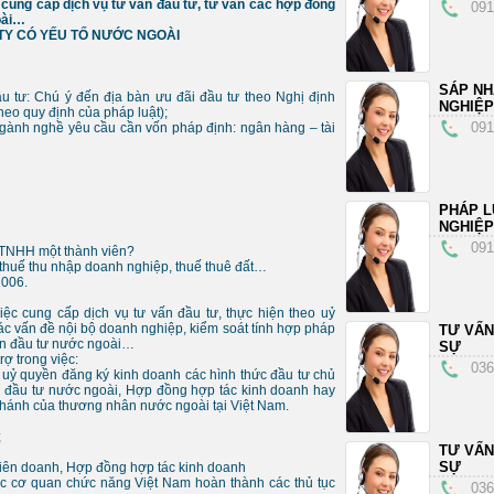
 cung cấp dịch vụ tư vấn đầu tư, tư vấn các hợp đồng
091
oài…
TY CÓ YẾU TỐ NƯỚC NGOÀI
SÁP N
u tư: Chú ý đến địa bàn ưu đãi đầu tư theo Nghị định
NGHIỆP
eo quy định của pháp luật);
091
gành nghề yêu cầu cần vốn pháp định: ngân hàng – tài
PHÁP L
NGHIỆP
091
/ TNHH một thành viên?
g, thuế thu nhập doanh nghiệp, thuế thuê đất…
2006.
ệc cung cấp dịch vụ tư vấn đầu tư, thực hiện theo uỷ
ác vấn đề nội bộ doanh nghiệp, kiểm soát tính hợp pháp
TƯ VẤN
ốn đầu tư nước ngoài…
SỰ
ợ trong việc:
036
o uỷ quyền đăng ký kinh doanh các hình thức đầu tư chủ
 đầu tư nước ngoài, Hợp đồng hợp tác kinh doanh hay
nhánh của thương nhân nước ngoài tại Việt Nam.
;
TƯ VẤN
SỰ
iên doanh, Hợp đồng hợp tác kinh doanh
ác cơ quan chức năng Việt Nam hoàn thành các thủ tục
036