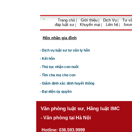
•
Thông tin liên hệ
Trang chủ
Giới thiệu
Dịch Vụ
Tư vấ
|
|
|
đáp luật sư
Khuyến mại
Liên hệ
foru
|
|
|
Hôn nhân gia đình
- Dịch vụ luật sư tư vấn ly hôn
- Kết hôn
- Thủ tục nhận con nuôi
- Tìm cha mẹ cho con
- Giám định xác định huyết thống
- Đại diện ủy quyền
Văn phòng luật sư, Hãng luật IMC
- Văn phòng tại Hà Nội
Hotline: 036.593.9999