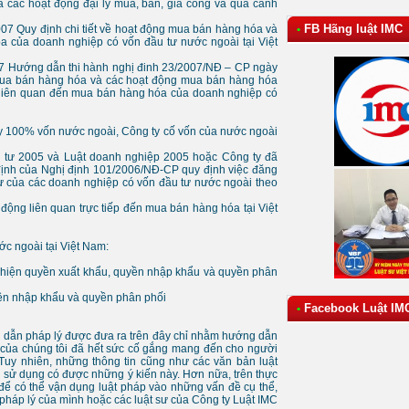
các hoạt động đại lý mua, bán, gia công và quá cảnh
FB Hãng luật IMC
•
7 Quy định chi tiết về hoạt động mua bán hàng hóa và
a của doanh nghiệp có vốn đầu tư nước ngoài tại Việt
 Hướng dẫn thi hành nghị đinh 23/2007/NĐ – CP ngày
 mua bán hàng hóa và các hoạt động mua bán hàng hóa
 liên quan đến mua bán hàng hóa của doanh nghiệp có
y 100% vốn nước ngoài, Công ty cố vốn của nước ngoài
 tư 2005 và Luật doanh nghiệp 2005 hoặc Công ty đã
định của Nghị định 101/2006/NĐ-CP quy định việc đăng
tư của các doanh nghiệp có vốn đầu tư nước ngoài theo
ộng liên quan trực tiếp đến mua bán hàng hóa tại Việt
c ngoài tại Việt Nam:
c hiện quyền xuất khẩu, quyền nhập khẩu và quyền phân
ền nhập khẩu và quyền phân phối
Facebook Luật IM
•
g dẫn pháp lý được đưa ra trên đây chỉ nhằm hướng dẫn
ư của chúng tôi đã hết sức cố gắng mang đến cho người
 Tuy nhiên, những thông tin cũng như các văn bản luật
i sử dụng có được những ý kiến này. Hơn nữa, trên thực
 để có thể vận dụng luật pháp vào những vấn đề cụ thể,
pháp lý của mình hoặc các luật sư của Công ty Luật IMC