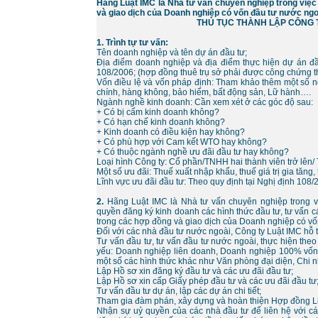
Hãng Luật IMC là Nhà tư vấn chuyên nghiệp trong việc
và giao dịch của Doanh nghiệp có vốn đầu tư nước ng
THỦ TỤC THÀNH LẬP CÔNG 
1. Trình tự tư vấn:
Tên doanh nghiệp và tên dự án đầu tư;
Địa điểm doanh nghiệp và địa điểm thực hiện dự án đầ
108/2006; (hợp đồng thuê trụ sở phải được công chứng th
Vốn điều lệ và vốn pháp định: Tham khảo thêm một số n
chính, hàng không, bảo hiểm, bất động sản, Lữ hành….
Ngành nghề kinh doanh: Cần xem xét ở các góc độ sau:
+ Có bị cấm kinh doanh không?
+ Có hạn chế kinh doanh không?
+ Kinh doanh có điều kiện hay không?
+ Có phù hợp với Cam kết WTO hay không?
+ Có thuộc ngành nghề ưu đãi đầu tư hay không?
Loại hình Công ty: Cổ phần/TNHH hai thành viên trở lên
Một số ưu đãi: Thuế xuất nhập khẩu, thuế giá trị gia tăn
Lĩnh vực ưu đãi đầu tư: Theo quy định tại Nghị định 108/
2.
Hãng Luật IMC là Nhà tư vấn chuyên nghiệp trong vi
quyền đăng ký kinh doanh các hình thức đầu tư, tư vấn c
trong các hợp đồng và giao dịch của Doanh nghiệp có v
Đối với các nhà đầu tư nước ngoài, Công ty Luật IMC hỗ tr
Tư vấn đầu tư, tư vấn đầu tư nước ngoài, thực hiện the
yếu: Doanh nghiệp liên doanh, Doanh nghiệp 100% vốn
một số các hình thức khác như Văn phòng đại diện, Chi 
Lập Hồ sơ xin đăng ký đầu tư và các ưu đãi đầu tư;
Lập Hồ sơ xin cấp Giấy phép đầu tư và các ưu đãi đầu tư
Tư vấn đầu tư dự án, lập các dự án chi tiết;
Tham gia đàm phán, xây dựng và hoàn thiện Hợp đồng L
Nhận sự uỷ quyền của các nhà đầu tư để liên hệ với c