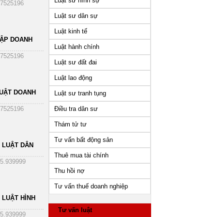
Luật sư hình sự
7525196
Luật sư dân sự
Luật kinh tế
HẬP DOANH
Luật hành chính
7525196
Luật sư đất đai
Luật lao động
UẬT DOANH
Luật sư tranh tụng
Điều tra dân sư
7525196
Thám tử tư
Tư vấn bất động sản
 LUẬT DÂN
Thuê mua tài chính
5.939999
Thu hồi nợ
Tư vấn thuế doanh nghiệp
 LUẬT HÌNH
Tư vấn luật
5.939999