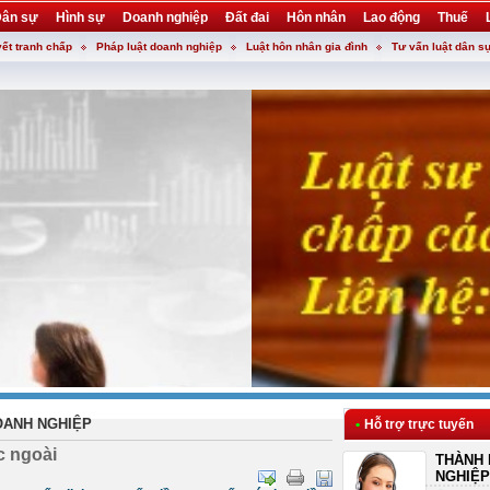
ân sự
Hình sự
Doanh nghiệp
Đất đai
Hôn nhân
Lao động
Thuế
yết tranh chấp
Pháp luật doanh nghiệp
Luật hôn nhân gia đình
Tư vấn luật dân s
OANH NGHIỆP
•
Hỗ trợ trực tuyến
c ngoài
THÀNH 
NGHIỆP