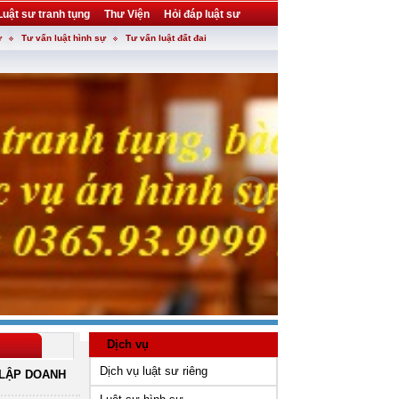
Luật sư tranh tụng
Thư Viện
Hỏi đáp luật sư
ự
Tư vấn luật hình sự
Tư vấn luật đất đai
Dịch vụ
Dịch vụ luật sư riêng
LẬP DOANH