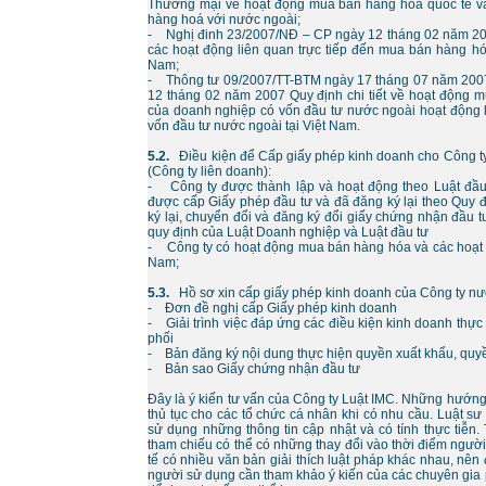
Thương mại về hoạt động mua bán hàng hoá quốc tế và 
hàng hoá với nước ngoài;
- Nghị đinh 23/2007/NĐ – CP ngày 12 tháng 02 năm 200
các hoạt động liên quan trực tiếp đến mua bán hàng hó
Nam;
- Thông tư 09/2007/TT-BTM ngày 17 tháng 07 năm 2007
12 tháng 02 năm 2007 Quy định chi tiết về hoạt động
của doanh nghiệp có vốn đầu tư nước ngoài hoạt động
vốn đầu tư nước ngoài tại Việt Nam.
5.2.
Điều kiện để Cấp giấy phép kinh doanh cho Công t
(Công ty liên doanh):
- Công ty được thành lập và hoạt động theo Luật đầu
được cấp Giấy phép đầu tư và đã đăng ký lại theo Quy 
ký lại, chuyển đổi và đăng ký đổi giấy chứng nhận đầu 
quy định của Luật Doanh nghiệp và Luật đầu tư
- Công ty có hoạt động mua bán hàng hóa và các hoạt đ
Nam;
5.3.
Hồ sơ xin cấp giấy phép kinh doanh của Công ty nướ
- Đơn đề nghị cấp Giấy phép kinh doanh
- Giải trình việc đáp ứng các điều kiện kinh doanh thự
phối
- Bản đăng ký nội dung thực hiện quyền xuất khẩu, quy
- Bản sao Giấy chứng nhận đầu tư
Đây là ý kiến tư vấn của Công ty Luật IMC. Những hướn
thủ tục cho các tổ chức cá nhân khi có nhu cầu. Luật s
sử dụng những thông tin cập nhật và có tính thực tiễn.
tham chiếu có thể có những thay đổi vào thời điểm ngườ
tế có nhiều văn bản giải thích luật pháp khác nhau, nên
người sử dụng cần tham khảo ý kiến của các chuyên gia 