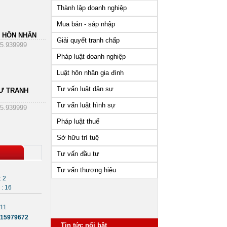
Thành lập doanh nghiệp
Mua bán - sáp nhập
 HÔN NHÂN
Giải quyết tranh chấp
5.939999
Pháp luật doanh nghiệp
Luật hôn nhân gia đình
Tư vấn luật dân sự
Ư TRANH
Tư vấn luật hình sự
5.939999
Pháp luật thuế
Sở hữu trí tuệ
Tư vấn đầu tư
Tư vấn thương hiệu
: 2
: 16
Những vấn đề cần lưu ý sau
811
khi thành lập công ty
15979672
Tin tức nổi bật