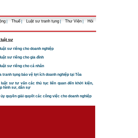
Trình tự, thủ tục cho , tặng
quyền sử dụng đất
ộng
Thuế
Luật sư tranh tụng
Thư Viện
Hỏi
|
|
|
|
 luật sư
 luật sư riêng cho doanh nghiệp
 luật sư riêng cho gia đình
 luật sư riêng cho cá nhân
Nguyên tắc định giá tài sản
a tranh tụng bảo vệ lợi ích doanh nghiệp tại Tòa
trong tố tụng hình sự
 luật sư tư vấn các thủ tục liên quan đến khởi kiện,
p hình sư, dân sự
n ủy quyền giải quyết các công việc cho doanh nghiệp
Những đối tượng được miễn
giảm thuế thu nhập cá nhân