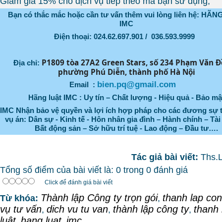
Giảm giá 15% cho dịch vụ tiếp theo mà bạn sử dụng;
Bạn có thắc mắc hoặc cần tư vấn thêm vui lòng liên hệ: HÃ
IMC
Điện thoại: 024.62.697.901 / 036.593.9999
P1809 tòa 27A2 Green Stars, số 234 Phạm Văn Đồ
Địa chỉ:
phường Phú Diễn, thành phố Hà Nội
bien.pq@gmail.com
Email :
Hãng luật IMC : Uy tín – Chất lượng - Hiệu quả - Bảo mậ
IMC Nhận bảo vệ quyền và lợi ích hợp pháp cho các đương sự 
vụ án: Dân sự - Kinh tế - Hôn nhân gia đình – Hành chính – Tài
Bất động sản – Sở hữu trí tuệ - Lao động – Đầu tư….
Tác giả bài viết:
Ths.
Tổng số điểm của bài viết là: 0 trong 0 đánh giá
Click để đánh giá bài viết
Thành lập Công ty trọn gói
thanh lap con
Từ khóa:
,
vụ tư vấn
dich vu tu van
thành lập công ty
thanh 
,
,
,
luật
hang luat
imc
,
,
,