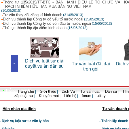
Thông tư 135/2015/TT-BTC - BAN HÀNH ĐIỀU LỆ TỔ CHỨC VÀ 
TRÁCH NHIỆM HỮU HẠN MUA BÁN NỢ VIỆT NAM
(10/09/2015)
Tư vấn thay đổi đăng kí kinh doanh
(31/05/2013)
Dịch vụ thành lập Công ty có yếu tố nước ngoài
(15/05/2013)
Dịch vụ thành lập Công ty có vốn đầu tư nước ngoài
(15/05/2013)
Thủ tục thành lập địa điểm kinh doanh
(15/05/2013)
Dịch vụ luật sư giải
t sư bào
«
Tư vấn luật đất đai
Dịch vụ
quyết vụ án dân sự
 hình sự
trọn gói
•
Thông tin liên hệ
Trang chủ
Giới thiệu
Dịch Vụ
Tư vấn luật
Dân sự
Hìn
|
|
|
|
|
đáp luật sư
Khuyến mại
Liên hệ
forum
utility
|
|
|
|
Hôn nhân gia đình
Tư vấn doanh 
- Dịch vụ luật sư tư vấn ly hôn
- Thành lập doanh