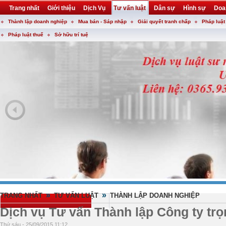
Trang nhất
Giới thiệu
Dịch Vụ
Tư vấn luật
Dân sự
Hình sự
Doa
Thành lập doanh nghiệp
Mua bán - Sáp nhập
Giải quyết tranh chấp
Pháp luật
Khuyến mại
Liên hệ
forum
utility
Pháp luật thuế
Sở hữu trí tuệ
»
»
TRANG NHẤT
TƯ VẤN LUẬT
THÀNH LẬP DOANH NGHIỆP
Dịch vụ Tư vấn Thành lập Công ty trọ
Thứ sáu - 25/09/2015 11:12