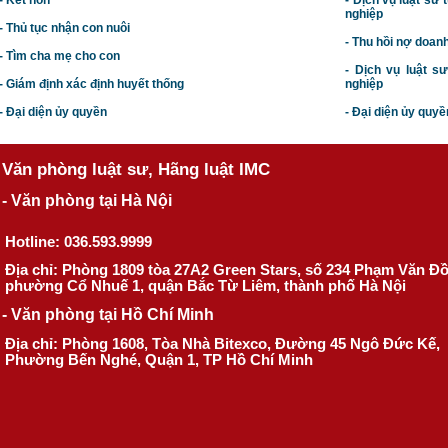
- Kết hôn
-
Dịch vụ luật sư t
nghiệp
- Thủ tục nhận con nuôi
- Thu hồi nợ doan
- Tìm cha mẹ cho con
- Dịch vụ luật s
- Giám định xác định huyết thống
nghiệp
- Đại diện ủy quyền
- Đại diện ủy quyề
Văn phòng luật sư, Hãng luật IMC
- Văn phòng tại Hà Nội
Hotline: 036.593.9999
Địa chỉ: Phòng 1809 tòa 27A2 Green Stars, số 234 Phạm Văn Đ
phường Cổ Nhuế 1, quận Bắc Từ Liêm, thành phố Hà Nội
- Văn phòng tại Hồ Chí Minh
Địa chỉ: Phòng 1608, Tòa Nhà Bitexco, Đường 45 Ngô Đức Kế,
Phường Bến Nghé, Quận 1, TP Hồ Chí Minh