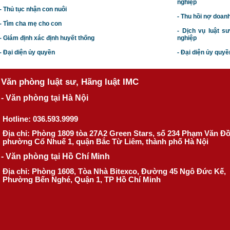
nghiệp
- Thủ tục nhận con nuôi
- Thu hồi nợ doan
- Tìm cha mẹ cho con
- Dịch vụ luật s
- Giám định xác định huyết thống
nghiệp
- Đại diện ủy quyền
- Đại diện ủy quyề
Văn phòng luật sư, Hãng luật IMC
- Văn phòng tại Hà Nội
Hotline: 036.593.9999
Địa chỉ: Phòng 1809 tòa 27A2 Green Stars, số 234 Phạm Văn Đ
phường Cổ Nhuế 1, quận Bắc Từ Liêm, thành phố Hà Nội
- Văn phòng tại Hồ Chí Minh
Địa chỉ: Phòng 1608, Tòa Nhà Bitexco, Đường 45 Ngô Đức Kế,
Phường Bến Nghé, Quận 1, TP Hồ Chí Minh