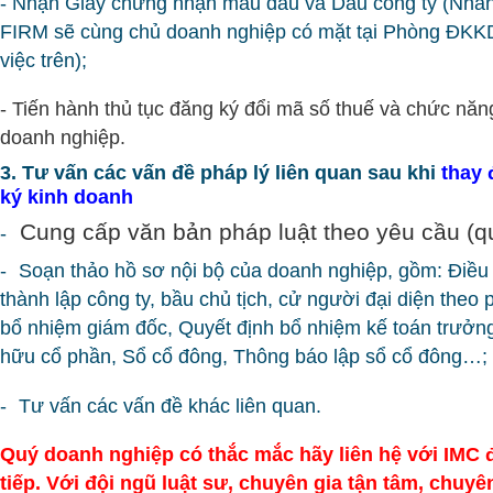
- Nhận Giấy chứng nhận mẫu dấu và Dấu công ty (Nh
FIRM sẽ cùng chủ doanh nghiệp có mặt tại Phòng ĐKKD
việc trên);
- Tiến hành thủ tục đăng ký đổi mã số thuế và chức nă
doanh nghiệp.
3. Tư vấn các vấn đề pháp lý liên quan sau khi
thay 
ký kinh doanh
Cung cấp văn bản pháp luật theo yêu cầu (qu
-
-
Soạn thảo hồ sơ nội bộ của doanh nghiệp, gồm: Điều 
thành lập công ty, bầu chủ tịch, cử người đại diện theo 
bổ nhiệm giám đốc, Quyết định bổ nhiệm kế toán trưở
hữu cổ phần, Sổ cổ đông, Thông báo lập sổ cổ đông…;
-
Tư vấn các vấn đề khác liên quan.
Quý doanh nghiệp có thắc mắc hãy liên hệ với IMC 
tiếp. Với đội ngũ luật sư, chuyên gia tận tâm, chuy