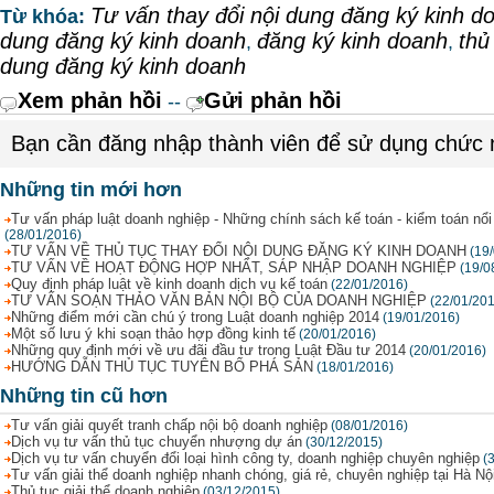
Tư vấn thay đổi nội dung đăng ký kinh d
Từ khóa:
dung đăng ký kinh doanh
đăng ký kinh doanh
thủ
,
,
dung đăng ký kinh doanh
Xem phản hồi
Gửi phản hồi
--
Bạn cần đăng nhập thành viên để sử dụng chức
Những tin mới hơn
Tư vấn pháp luật doanh nghiệp - Những chính sách kế toán - kiểm toán nổi 
(28/01/2016)
TƯ VẤN VỀ THỦ TỤC THAY ĐỔI NỘI DUNG ĐĂNG KÝ KINH DOANH
(19
TƯ VẤN VỀ HOẠT ĐỘNG HỢP NHẤT, SÁP NHẬP DOANH NGHIỆP
(19/0
Quy định pháp luật về kinh doanh dịch vụ kế toán
(22/01/2016)
TƯ VẤN SOẠN THẢO VĂN BẢN NỘI BỘ CỦA DOANH NGHIỆP
(22/01/20
Những điểm mới cần chú ý trong Luật doanh nghiệp 2014
(19/01/2016)
Một số lưu ý khi soạn thảo hợp đồng kinh tế
(20/01/2016)
Những quy định mới về ưu đãi đầu tư trong Luật Đầu tư 2014
(20/01/2016)
HƯỚNG DẪN THỦ TỤC TUYÊN BỐ PHÁ SẢN
(18/01/2016)
Những tin cũ hơn
Tư vấn giải quyết tranh chấp nội bộ doanh nghiệp
(08/01/2016)
Dịch vụ tư vấn thủ tục chuyển nhượng dự án
(30/12/2015)
Dịch vụ tư vấn chuyển đổi loại hình công ty, doanh nghiệp chuyên nghiệp
(
Tư vấn giải thể doanh nghiệp nhanh chóng, giá rẻ, chuyên nghiệp tại Hà Nộ
Thủ tục giải thể doanh nghiệp
(03/12/2015)