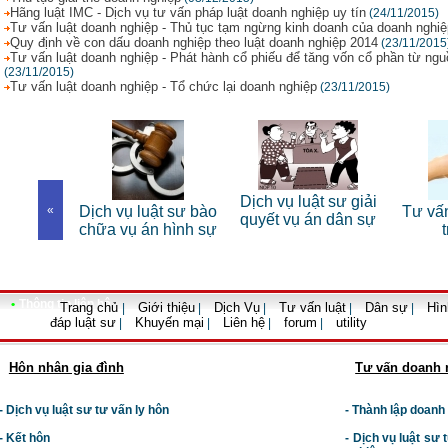
Hãng luật IMC - Dịch vụ tư vấn pháp luật doanh nghiệp uy tín
(24/11/2015)
Tư vấn luật doanh nghiệp - Thủ tục tạm ngừng kinh doanh của doanh nghiệ
Quy định về con dấu doanh nghiệp theo luật doanh nghiệp 2014
(23/11/2015
Tư vấn luật doanh nghiệp - Phát hành cổ phiếu để tăng vốn cổ phần từ ng
(23/11/2015)
Tư vấn luật doanh nghiệp - Tổ chức lại doanh nghiệp
(23/11/2015)
 sư riêng
Dịch vụ luật sư giải
«
Dịch vụ luật sư bào
Tư vấn
nhân
quyết vụ án dân sự
chữa vụ án hình sự
•
Thông tin liên hệ
Trang chủ
Giới thiệu
Dịch Vụ
Tư vấn luật
Dân sự
Hìn
|
|
|
|
|
đáp luật sư
Khuyến mại
Liên hệ
forum
utility
|
|
|
|
Hôn nhân gia đình
Tư vấn doanh 
- Dịch vụ luật sư tư vấn ly hôn
- Thành lập doanh
- Kết hôn
-
Dịch vụ luật sư t