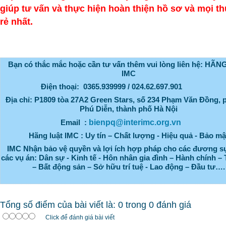
giúp tư vấn và thực hiện hoàn thiện hồ sơ và mọi th
rẻ nhất.
Bạn có thắc mắc hoặc cần tư vấn thêm vui lòng liên hệ: HÃ
IMC
Điện thoại: 0365.939999 /
024.
62.697.901
Địa chỉ:
P1809 tòa 27A2 Green Stars, số 234 Phạm Văn Đồng,
Phú Diễn, thành phố Hà Nội
bienpq@interimc.org.vn
Email :
Hãng luật IMC : Uy tín – Chất lượng - Hiệu quả - Bảo mậ
IMC Nhận bảo vệ quyền và lợi ích hợp pháp cho các đương s
các vụ án: Dân sự - Kinh tế - Hôn nhân gia đình – Hành chính – 
– Bất động sản – Sở hữu trí tuệ - Lao động – Đầu tư….
Tổng số điểm của bài viết là: 0 trong 0 đánh giá
Click để đánh giá bài viết