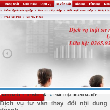
Trang nhất
Giới thiệu
Dịch Vụ
Tư vấn luật
Dân sự
Hình sự
Doa
Thành lập doanh nghiệp
Mua bán - Sáp nhập
Giải quyết tranh chấp
Pháp luật
Khuyến mại
Liên hệ
forum
utility
Pháp luật thuế
Sở hữu trí tuệ
»
»
TRANG NHẤT
TƯ VẤN LUẬT
PHÁP LUẬT DOANH NGHIỆP
Dịch vụ tư vấn thay đổi nội dung