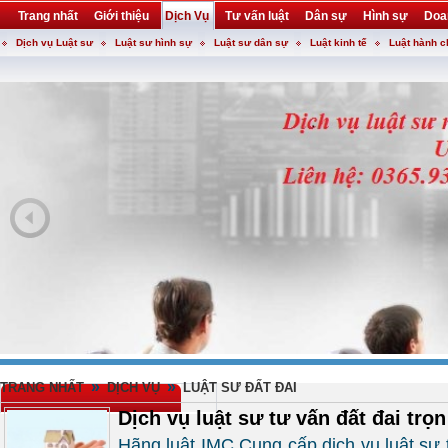
Trang nhất
Giới thiệu
Dịch Vụ
Tư vấn luật
Dân sự
Hình sự
Doa
Dịch vụ Luật sư
Luật sư hình sự
Luật sư dân sự
Luật kinh tế
Luật hành c
Khuyến mại
Liên hệ
forum
utility
»
»
TRANG NHẤT
DỊCH VỤ
LUẬT SƯ ĐẤT ĐAI
Dịch vụ luật sư tư vấn đất đai trọn
Hãng luật IMC Cung cấp dịch vụ luật sư t