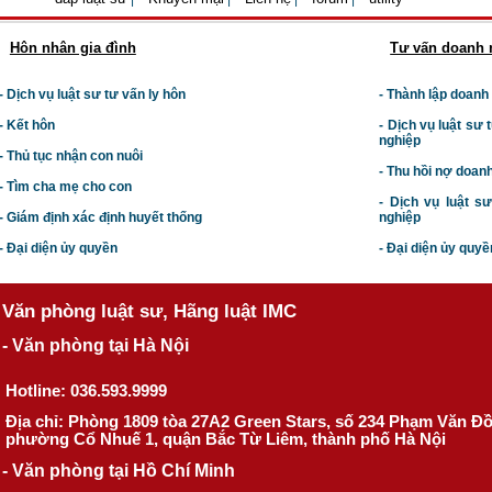
Hôn nhân gia đình
Tư vấn doanh 
- Dịch vụ luật sư tư vấn ly hôn
- Thành lập doanh
- Kết hôn
-
Dịch vụ luật sư t
nghiệp
- Thủ tục nhận con nuôi
- Thu hồi nợ doan
- Tìm cha mẹ cho con
- Dịch vụ luật s
- Giám định xác định huyết thống
nghiệp
- Đại diện ủy quyền
- Đại diện ủy quyề
Văn phòng luật sư, Hãng luật IMC
- Văn phòng tại Hà Nội
Hotline: 036.593.9999
Địa chỉ: Phòng 1809 tòa 27A2 Green Stars, số 234 Phạm Văn Đ
phường Cổ Nhuế 1, quận Bắc Từ Liêm, thành phố Hà Nội
- Văn phòng tại Hồ Chí Minh