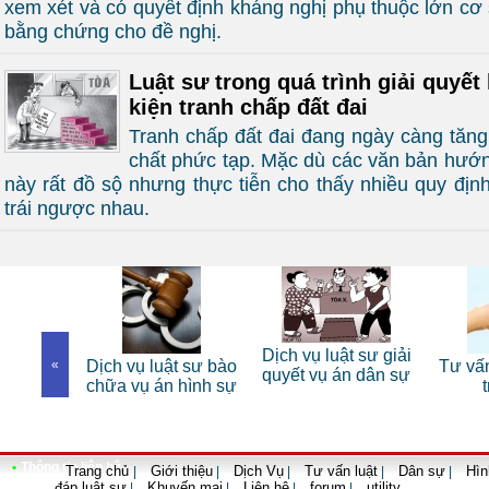
xem xét và có quyết định kháng nghị phụ thuộc lớn cơ
bằng chứng cho đề nghị.
Luật sư trong quá trình giải quyết 
kiện tranh chấp đất đai
Tranh chấp đất đai đang ngày càng tăng
chất phức tạp. Mặc dù các văn bản hướn
này rất đồ sộ nhưng thực tiễn cho thấy nhiều quy địn
trái ngược nhau.
 sư riêng
Dịch vụ luật sư giải
«
Dịch vụ luật sư bào
Tư vấn
nhân
quyết vụ án dân sự
chữa vụ án hình sự
•
Thông tin liên hệ
Trang chủ
Giới thiệu
Dịch Vụ
Tư vấn luật
Dân sự
Hìn
|
|
|
|
|
đáp luật sư
Khuyến mại
Liên hệ
forum
utility
|
|
|
|