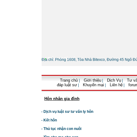
•
Thông tin liên hệ
Địa chỉ: Phòng 1608, Tòa Nhà Bitexco, Đường 45 Ngô Đ
Trang chủ
Giới thiệu
Dịch Vụ
Tư vấ
|
|
|
đáp luật sư
Khuyến mại
Liên hệ
foru
|
|
|
Hôn nhân gia đình
- Dịch vụ luật sư tư vấn ly hôn
- Kết hôn
- Thủ tục nhận con nuôi