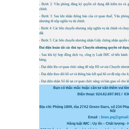
- Bước 2: Văn phòng đăng ký quyền sử dụng đất kiểm tra và gửi
chính.
- Bước 3: Sau khi nhận thông báo của cơ quan thuế, Văn phòn
nhượng đi nộp nghĩa vụ tài chính.
- Bước 4: Các bên chuyển nhượng nộp nghĩa vụ tài chính và chuy
đất.
- Bước 5: Các bên chuyển nhượng nhận Giấy chứng nhận quyền s
Đai diện hoàn tất các thủ tục Chuyển nhượng quyền sử dụng
- Sau khi ký hợp đồng dịch vụ, công ty Luật IMC sẽ tiến hàn
hàng;
- Đại diện lên cơ quan chức năng để nộp Hồ sơ xin Chuyển nhượ
- Đại diện theo dõi hồ sơ và thông báo kết quả hồ sơ đã nộp cho 
- Đại diện nhận Sổ đỏ tại cơ quan chức năng và bàn giao sổ cho k
Bạn có thắc mắc hoặc cần tư vấn thêm vui lò
Điện thoại: 024.62.697.901 / 0
Địa chỉ: Phòng
1809, tòa 27A2 Green Stars, số 234 P
Nội
bien.pq@gmail
Email :
Hãng luật IMC : Uy tín – Chất lượng - 