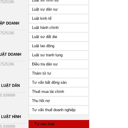
Luật sư hình sự
7525196
Luật sư dân sự
Luật kinh tế
HẬP DOANH
Luật hành chính
7525196
Luật sư đất đai
Luật lao động
UẬT DOANH
Luật sư tranh tụng
Điều tra dân sư
7525196
Thám tử tư
Tư vấn bất động sản
 LUẬT DÂN
Thuê mua tài chính
5.939999
Thu hồi nợ
Tư vấn thuế doanh nghiệp
 LUẬT HÌNH
Tư vấn luật
5.939999