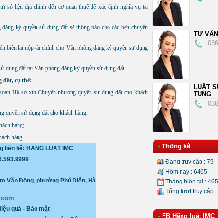
 số liệu địa chính đến cơ quan thuế để xác định nghĩa vụ tài
g đăng ký quyền sử dụng đất sẽ thông báo cho các bên chuyển
TƯ VẤN
036
ển biên lai nộp tài chính cho Văn phòng đăng ký quyền sử dụng
ử dụng đất tại Văn phòng đăng ký quyền sử dụng đất.
 đất, cụ thể:
LUẬT S
h soạn Hồ sơ xin Chuyển nhượng quyền sử dụng đất cho khách
TỤNG
036
ng quyền sử dụng đất cho khách hàng;
khách hàng;
hách hàng.​
Thống kê
•
ng liên hệ: HÃNG LUẬT IMC
36.593.9999
Đang truy cập : 79
Hôm nay : 6465
hạm Văn Đồng, phường Phú Diễn
, Hà
Tháng hiện tại : 46
Tổng lượt truy cập :
.com
Hiệu quả - Bảo mật
FB Hãng luật IMC
•