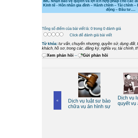
IMC Nhận bảo vệ quyền và lợi ích hợp pháp cho các đ
Kinh tế - Hôn nhân gia đình – Hành chính – Tài chính – 
động – Đầu tư….
Tổng số điểm của bài viết là: 0 trong 0 đánh giá
Click để đánh giá bài viết
tư vấn
chuyển nhượng
quyền sử
dụng đất
Từ khóa:
,
,
,
,
khách
hồ sơ
trong các
đăng ký
nghĩa vụ
tài chính
t
,
,
,
,
,
,
Xem phản hồi
Gửi phản hồi
--
Dịch vụ luật sư riêng
Dịch vụ lu
 riêng
«
Dịch vụ luật sư bào
cho cá nhân
quyết vụ 
nh
chữa vụ án hình sự