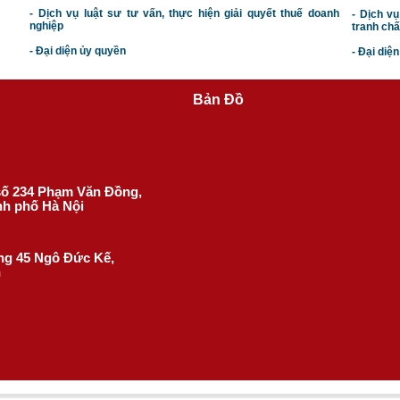
- Dịch vụ luật sư tư vấn, thực hiện giải quyết thuế doanh
- Dịch vụ
nghiệp
tranh chấ
- Đại diện ủy quyền
- Đại diệ
Bản Đồ
 số 234 Phạm Văn Đồng,
nh phố Hà Nội
ờng 45 Ngô Đức Kế,
h