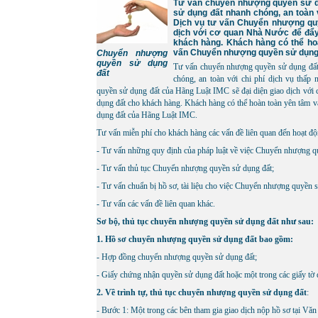
Tư vấn chuyển nhượng quyền sử dụ
sử dụng đất nhanh chóng, an toàn v
Dịch vụ tư vấn Chuyển nhượng quy
dịch với cơ quan Nhà Nước để đẩ
khách hàng. Khách hàng có thể hoà
vấn Chuyển nhượng quyền sử dụng 
Chuyển nhượng
quyền sử dụng
Tư vấn chuyển nhượng quyền sử dụng đất,
đất
chóng, an toàn với chi phí dịch vụ thấ
quyền sử dụng đất của Hãng Luật IMC sẽ đại diện giao dịch vớ
dụng đất cho khách hàng. Khách hàng có thể hoàn toàn yên tâm v
dụng đất của Hãng Luật IMC.
Tư vấn miễn phí cho khách hàng các vấn đề liên quan đến hoạt 
- Tư vấn những quy định của pháp luật về việc Chuyển nhượng q
- Tư vấn thủ tục Chuyển nhượng quyền sử dụng đất;
- Tư vấn chuẩn bị hồ sơ, tài liệu cho việc Chuyển nhượng quyền 
- Tư vấn các vấn đề liên quan khác.
Sơ bộ, thủ tục chuyển nhượng quyền sử dụng đất như sau:
1. Hồ sơ chuyển nhượng quyền sử dụng đất bao gồm:
- Hợp đồng chuyển nhượng quyền sử dụng đất;
- Giấy chứng nhận quyền sử dụng đất hoặc một trong các giấy tờ q
2. Về trình tự, thủ tục chuyển nhượng quyền sử dụng đất
:
- Bước 1: Một trong các bên tham gia giao dịch nộp hồ sơ tại Vă