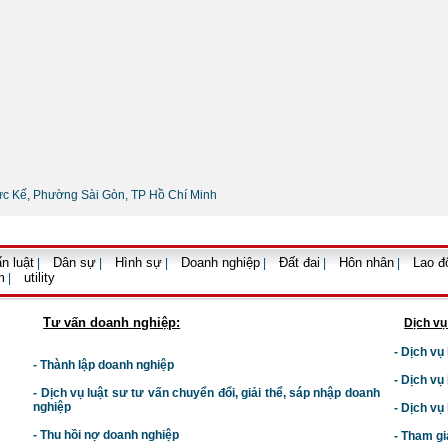
ức Kế, Phường Sài Gòn, TP Hồ Chí Minh
n luật
Dân sự
Hình sự
Doanh nghiệp
Đất đai
Hôn nhân
Lao đ
|
|
|
|
|
|
m
utility
|
Tư vấn doanh nghiệp:
Dịch vụ
- Dịch vụ
- Thành lập doanh nghiệp
- Dịch vụ
-
Dịch vụ luật sư t
ư vấn chuyển đổi, giải thể, sáp nhập doanh
nghiệp
- Dịch vụ
- Thu hồi nợ doanh nghiệp
- Tham gi