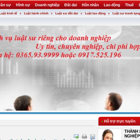
ân sự
Hình sự
Doanh nghiệp
Đất đai
Hôn nhân
Lao động
Thuế
Luật kinh tế
Luật hành chính
Luật sư đất đai
Luật lao động
Luật sư tranh tụn
•
Hỗ trợ trực tuyến
THÀNH 
NGHIỆP