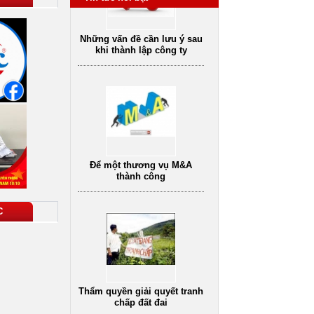
Những vấn đề cần lưu ý sau
khi thành lập công ty
Để một thương vụ M&A
thành công
C
Dịch vụ tư vấn luật
vụ tư vấn pháp
Dịch vụ tư vấn ly hôn
D
hôn nhân gia đình
oanh nghiệp uy
tín
Thẩm quyền giải quyết tranh
chấp đất đai