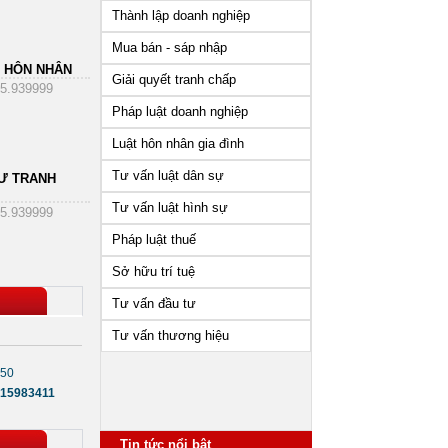
Thành lập doanh nghiệp
Mua bán - sáp nhập
 HÔN NHÂN
Giải quyết tranh chấp
5.939999
Pháp luật doanh nghiệp
Luật hôn nhân gia đình
Tư vấn luật dân sự
Ư TRANH
Tư vấn luật hình sự
5.939999
Pháp luật thuế
Sở hữu trí tuệ
Tư vấn đầu tư
Tư vấn thương hiệu
550
15983411
Tin tức nổi bật