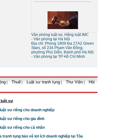
Sự khác nhau giữa tố tụng
tòa án và tố tụng bằng trọng
Văn phòng luật sư, Hãng luật IMC
- Văn phòng tại Hà Nội
tài
Địa chỉ: Phòng 1809 tòa 27A2 Green
Stars, số 234 Phạm Văn Đồng,
phường Phú Diễn, thành phố Hà Nội
- Văn phòng tại TP Hồ Chí Minh
ộng
Thuế
Luật sư tranh tụng
Thư Viện
Hỏi
|
|
|
|
Thủ tục giải thể doanh
nghiệp
 luật sư
 luật sư riêng cho doanh nghiệp
 luật sư riêng cho gia đình
 luật sư riêng cho cá nhân
a tranh tụng bảo vệ lợi ích doanh nghiệp tại Tòa