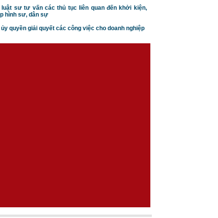
Thủ tục tạm ngừng kinh
 luật sư tư vấn các thủ tục liên quan đến khởi kiện,
doanh của doanh nghiệp
p hình sư, dân sự
n ủy quyền giải quyết các công việc cho doanh nghiệp
Căn cứ ly hôn theo luật hôn
nhân gia đình
Trình tự thủ tục khởi kiện vụ
án hôn nhân gia đình