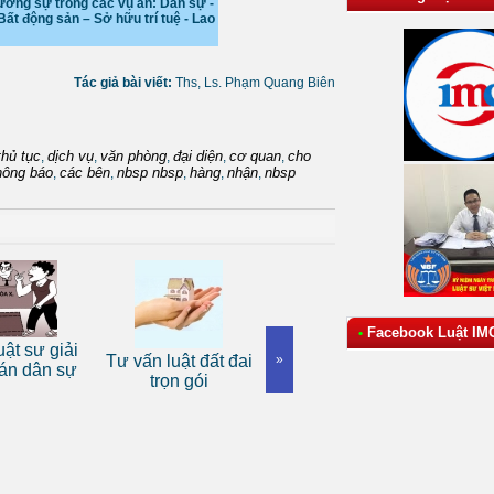
ương sự trong các vụ án: Dân sự -
Bất động sản – Sở hữu trí tuệ - Lao
Tác giả bài viết:
Ths, Ls. Phạm Quang Biên
thủ tục
dịch vụ
văn phòng
đại diện
cơ quan
cho
,
,
,
,
,
hông báo
các bên
nbsp nbsp
hàng
nhận
nbsp
,
,
,
,
,
Facebook Luật IM
•
Dịch 
ật sư giải
Tư vấn luật đất đai
Dịch vụ luật sư tranh
»
luật d
án dân sự
trọn gói
tụng