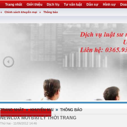
Trang nhất
Giới thiệu
Dịch Vụ
Tư vấn luật
Dân sự
Hình sự
Doa
Chính sách khuyến mại
Thông báo
Khuyến mại
Liên hệ
forum
utility
»
»
TRANG NHẤT
KHUYẾN MẠI
THÔNG BÁO
NEWLUX MỜI ĐẠI LÝ THỜI TRANG
Thứ hai - 11/06/2012 14:46