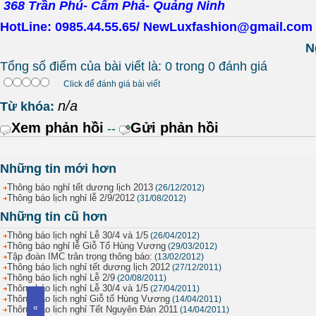
368 Trần Phú- Cẩm Phả- Quảng Ninh
HotLine: 0985.44.55.65/ NewLuxfashion@gmail.com
N
Tổng số điểm của bài viết là: 0 trong 0 đánh giá
Click để đánh giá bài viết
n/a
Từ khóa:
Xem phản hồi
Gửi phản hồi
--
Những tin mới hơn
Thông báo nghỉ tết dương lịch 2013
(26/12/2012)
Thông báo lịch nghỉ lễ 2/9/2012
(31/08/2012)
Những tin cũ hơn
Thông báo lịch nghỉ Lễ 30/4 và 1/5
(26/04/2012)
Thông báo nghỉ lễ Giỗ Tổ Hùng Vương
(29/03/2012)
Tập đoàn IMC trân trọng thông báo:
(13/02/2012)
Thông báo lịch nghỉ tết dương lịch 2012
(27/12/2011)
Thông báo lịch nghỉ Lễ 2/9
(20/08/2011)
Thông báo lịch nghỉ Lễ 30/4 và 1/5
(27/04/2011)
Thông báo lịch nghỉ Giỗ tổ Hùng Vương
(14/04/2011)
«
Thông báo lịch nghỉ Tết Nguyên Đán 2011
(14/04/2011)