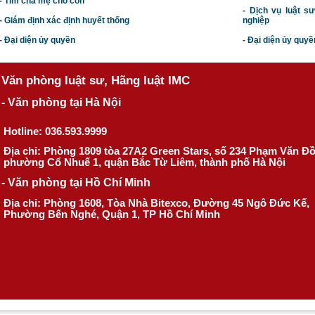
- Tìm cha mẹ cho con
- Dịch vụ luật s
- Giám định xác định huyết thống
nghiệp
- Đại diện ủy quyền
- Đại diện ủy quyề
Văn phòng luật sư, Hãng luật IMC
- Văn phòng tại Hà Nội
Hotline: 036.593.9999
Địa chỉ: Phòng 1809 tòa 27A2 Green Stars, số 234 Phạm Văn Đ
phường Cổ Nhuế 1, quận Bắc Từ Liêm, thành phố Hà Nội
- Văn phòng tại Hồ Chí Minh
Địa chỉ: Phòng 1608, Tòa Nhà Bitexco, Đường 45 Ngô Đức Kế,
Phường Bến Nghé, Quận 1, TP Hồ Chí Minh