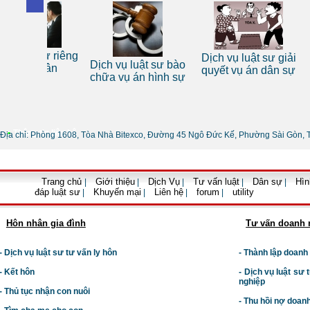
 sư riêng
Dịch vụ luật sư giải
Dịch vụ luật sư bào
Tư vấn
nhân
quyết vụ án dân sự
chữa vụ án hình sự
•
Thông tin liên hệ
Địa chỉ: Phòng 1608, Tòa Nhà Bitexco, Đường 45 Ngô Đức Kế, Phường Sài Gòn, 
Trang chủ
Giới thiệu
Dịch Vụ
Tư vấn luật
Dân sự
Hìn
|
|
|
|
|
đáp luật sư
Khuyến mại
Liên hệ
forum
utility
|
|
|
|
Hôn nhân gia đình
Tư vấn doanh 
- Dịch vụ luật sư tư vấn ly hôn
- Thành lập doanh
- Kết hôn
-
Dịch vụ luật sư t
nghiệp
- Thủ tục nhận con nuôi
- Thu hồi nợ doan