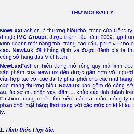
THƯ MỜI ĐẠI LÝ
NewLux
Fashion là thương hiệu thời trang của Công t
(thuộc
IMC Group
), được thành lập năm 2009, tập tru
kinh doanh mặt hàng thời trang cao cấp, phục vụ cho đ
cao.
NewLux
đã khẳng định và được đánh giá là thư
công sở hàng đầu Việt Nam.
NewLux
Fashion hiện đang mở rộng quy mô kinh doan
sản phẩm của
NewLux
đến được gần hơn với người t
cần hợp tác với các đại lý phân phối cho các mặt hàng 
cao mang thương hiệu
NewLux
bao gồm đồ công sở,
âu, áo sơ mi, chân váy, đầm ... khắp các tỉnh thành tr
Fashion mong muốn tìm kiếm các cá nhân, công ty có
phân phối mặt hàng thời trang với các mức chiết khấu t
lý.
1. Hình thức Hợp tác: