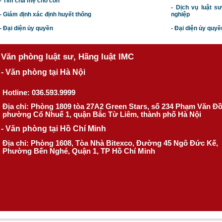
- Tìm cha mẹ cho con
- Dịch vụ luật s
- Giám định xác định huyết thống
nghiệp
- Đại diện ủy quyền
- Đại diện ủy quyề
Văn phòng luật sư, Hãng luật IMC
- Văn phòng tại Hà Nội
Hotline: 036.593.9999
Địa chỉ: Phòng 1809 tòa 27A2 Green Stars, số 234 Phạm Văn Đ
phường Cổ Nhuế 1, quận Bắc Từ Liêm, thành phố Hà Nội
- Văn phòng tại Hồ Chí Minh
Địa chỉ: Phòng 1608, Tòa Nhà Bitexco, Đường 45 Ngô Đức Kế,
Phường Bến Nghé, Quận 1, TP Hồ Chí Minh