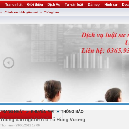
Trang nhất
Giới thiệu
Dịch Vụ
Tư vấn luật
Dân sự
Hình sự
Doa
Chính sách khuyến mại
Thông báo
Khuyến mại
Liên hệ
forum
utility
»
»
TRANG NHẤT
KHUYẾN MẠI
THÔNG BÁO
Thông báo nghỉ lễ Giỗ Tổ Hùng Vương
Thứ năm - 29/03/2012 17:06