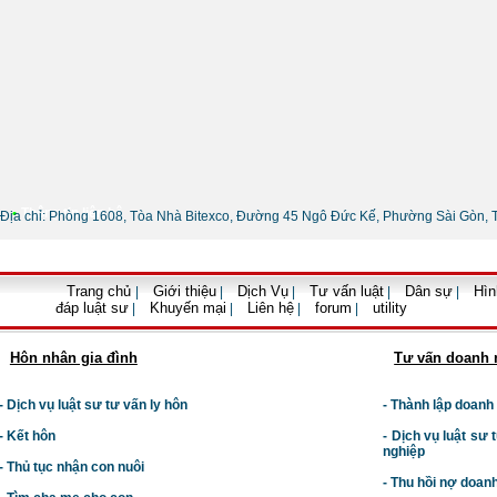
•
Thông tin liên hệ
Địa chỉ: Phòng 1608, Tòa Nhà Bitexco, Đường 45 Ngô Đức Kế, Phường Sài Gòn, 
Trang chủ
Giới thiệu
Dịch Vụ
Tư vấn luật
Dân sự
Hìn
|
|
|
|
|
đáp luật sư
Khuyến mại
Liên hệ
forum
utility
|
|
|
|
Hôn nhân gia đình
Tư vấn doanh 
- Dịch vụ luật sư tư vấn ly hôn
- Thành lập doanh
- Kết hôn
-
Dịch vụ luật sư t
nghiệp
- Thủ tục nhận con nuôi
- Thu hồi nợ doan