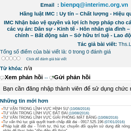
bienpq@interimc.org.vn
Email :
Hãng luật IMC : Uy tín – Chất lượng - Hiệu q
IMC Nhận bảo vệ quyền và lợi ích hợp pháp cho c
các vụ án: Dân sự - Kinh tế - Hôn nhân gia đình –
chính – Bất động sản – Sở hữu trí tuệ - Lao 
Tác giả bài viết:
Ths.
Tổng số điểm của bài viết là: 0 trong 0 đánh giá
Click để đánh giá bài viết
n/a
Từ khóa:
Xem phản hồi
Gửi phản hồi
--
Bạn cần đăng nhập thành viên để sử dụng chức
Những tin mới hơn
TƯ VẤN TRONG LĨNH VỰC HÌNH SỰ
(10/08/2016)
TƯ VẤN TRONG LĨNH VỰC ĐẤT ĐAI
(10/08/2016)
TƯ VẤN TRONG LĨNH VỰC GIẢI PHÓNG MẶT BẰNG
(10/08/2016)
Tư vấn thủ tục giải quyết tranh chấp đất đai - 0917.525.196
(07/01/2016)
Pháp luật đất đai - Trình tự, thủ tục chuyển đổi quyền sử dụng đất nông
nhân để thực hiện "dồn điền đổi thửa"