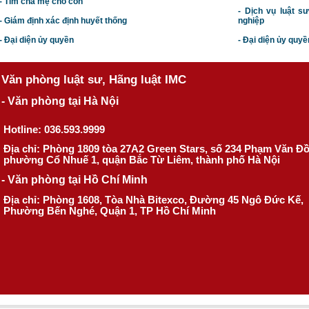
- Tìm cha mẹ cho con
- Dịch vụ luật s
- Giám định xác định huyết thống
nghiệp
- Đại diện ủy quyền
- Đại diện ủy quyề
Văn phòng luật sư, Hãng luật IMC
- Văn phòng tại Hà Nội
Hotline: 036.593.9999
Địa chỉ: Phòng 1809 tòa 27A2 Green Stars, số 234 Phạm Văn Đ
phường Cổ Nhuế 1, quận Bắc Từ Liêm, thành phố Hà Nội
- Văn phòng tại Hồ Chí Minh
Địa chỉ: Phòng 1608, Tòa Nhà Bitexco, Đường 45 Ngô Đức Kế,
Phường Bến Nghé, Quận 1, TP Hồ Chí Minh