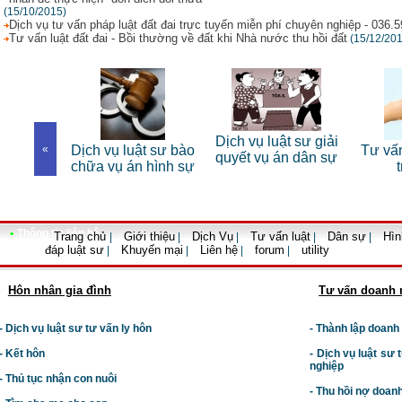
(15/10/2015)
Dịch vụ tư vấn pháp luật đất đai trực tuyến miễn phí chuyên nghiệp - 036.
Tư vấn luật đất đai - Bồi thường về đất khi Nhà nước thu hồi đất
(15/12/20
 sư riêng
Dịch vụ luật sư giải
«
Dịch vụ luật sư bào
Tư vấn
nhân
quyết vụ án dân sự
chữa vụ án hình sự
•
Thông tin liên hệ
Trang chủ
Giới thiệu
Dịch Vụ
Tư vấn luật
Dân sự
Hìn
|
|
|
|
|
đáp luật sư
Khuyến mại
Liên hệ
forum
utility
|
|
|
|
Hôn nhân gia đình
Tư vấn doanh 
- Dịch vụ luật sư tư vấn ly hôn
- Thành lập doanh
- Kết hôn
-
Dịch vụ luật sư t
nghiệp
- Thủ tục nhận con nuôi
- Thu hồi nợ doan