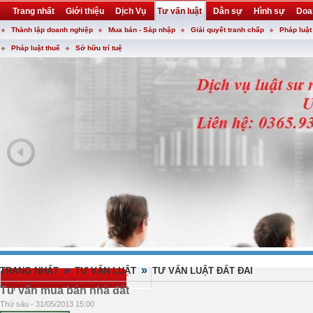
Trang nhất
Giới thiệu
Dịch Vụ
Tư vấn luật
Dân sự
Hình sự
Doa
Thành lập doanh nghiệp
Mua bán - Sáp nhập
Giải quyết tranh chấp
Pháp luật
Khuyến mại
Liên hệ
forum
utility
Pháp luật thuế
Sở hữu trí tuệ
»
»
TRANG NHẤT
TƯ VẤN LUẬT
TƯ VẤN LUẬT ĐẤT ĐAI
Tư vấn mua bán nhà đất
Thứ sáu - 31/05/2013 15:00