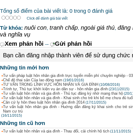
Tổng số điểm của bài viết là: 0 trong 0 đánh giá
Click để đánh giá bài viết
nuôi con
tranh chấp
ngoài giá thú
đăng 
Từ khóa:
,
,
,
và nghĩa vụ
Xem phản hồi
Gửi phản hồi
--
Bạn cần đăng nhập thành viên để sử dụng chức
Những tin mới hơn
Tư vấn pháp luật hôn nhân gia đình trực tuyến miễn phí chuyên nghiệp - 0
Chế độ thai sản Của lao động nam
(19/01/2016)
TƯ VẤN TRONG LĨNH VỰC HÔN NHÂN VÀ GIA ĐÌNH
(10/08/2016)
Trình tự, Thủ tục khởi kiện vụ án dân sự - hôn nhân gia đình
(23/11/2015)
Tư vấn luật hôn nhân và gia đình - Thủ tục đăng ký nhờ mang thai hộ
(20/1
Tư vấn luật hôn nhân và gia đình - Khai sinh cho trẻ khi bố mẹ chưa đủ tuổ
Căn cứ ly hôn theo luật hôn nhân gia đình 2014
(17/11/2015)
Tư vấn luật hôn nhân gia đình - Huớng dẫn đăng ký khai sinh cho trẻ si
Nam cư trú
(16/11/2015)
Những tin cũ hơn
Tư vấn luật hôn nhân và gia đình - Thay đổi, cải chính hộ tịch
(11/11/2015)