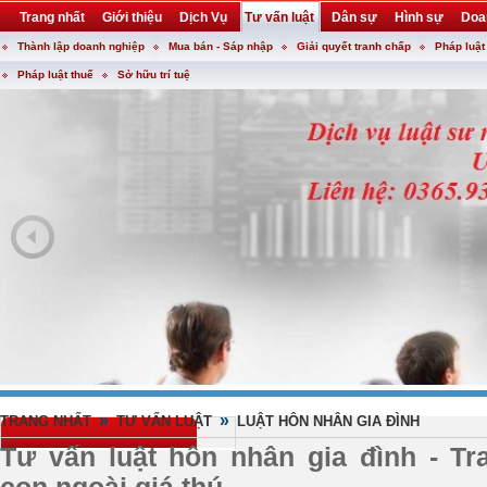
Trang nhất
Giới thiệu
Dịch Vụ
Tư vấn luật
Dân sự
Hình sự
Doa
Thành lập doanh nghiệp
Mua bán - Sáp nhập
Giải quyết tranh chấp
Pháp luật
Khuyến mại
Liên hệ
forum
utility
Pháp luật thuế
Sở hữu trí tuệ
»
»
TRANG NHẤT
TƯ VẤN LUẬT
LUẬT HÔN NHÂN GIA ĐÌNH
Tư vấn luật hôn nhân gia đình - Tr