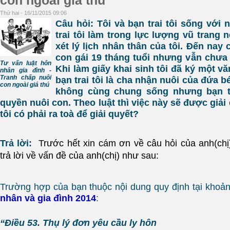
con ngoài giá thú
Thứ hai - 16/11/2015 09:06
Câu hỏi: Tôi và bạn trai tôi sống với
trai tôi làm trong lực lượng vũ trang 
xét lý lịch nhân thân của tôi. Đến nay
con gái 19 tháng tuổi nhưng vẫn chưa 
Tư vấn luật hôn
Khi làm giấy khai sinh tôi đã ký một v
nhân gia đình -
Tranh chấp nuôi
bạn trai tôi là cha nhận nuôi của đứa b
con ngoài giá thú
không cùng chung sống nhưng bạn tr
quyền nuôi con. Theo luật thì việc này sẽ được giải
tôi có phải ra toà để giải quyết?
Trả lời:
Trước hết xin cám ơn về câu hỏi của anh(chị
trả lời về vấn đề của anh(chị) như sau:
Trường hợp của bạn thuộc nội dung quy định tại khoả
nhân và gia đình 2014
:
“Điều 53. Thụ lý đơn yêu cầu ly hôn