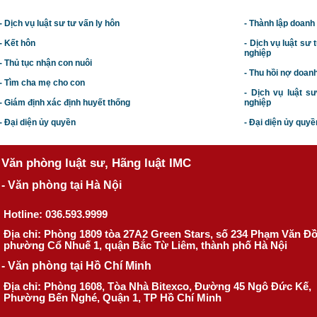
- Dịch vụ luật sư tư vấn ly hôn
- Thành lập doanh
- Kết hôn
-
Dịch vụ luật sư t
nghiệp
- Thủ tục nhận con nuôi
- Thu hồi nợ doan
- Tìm cha mẹ cho con
- Dịch vụ luật s
- Giám định xác định huyết thống
nghiệp
- Đại diện ủy quyền
- Đại diện ủy quyề
Văn phòng luật sư, Hãng luật IMC
- Văn phòng tại Hà Nội
Hotline: 036.593.9999
Địa chỉ: Phòng 1809 tòa 27A2 Green Stars, số 234 Phạm Văn Đ
phường Cổ Nhuế 1, quận Bắc Từ Liêm, thành phố Hà Nội
- Văn phòng tại Hồ Chí Minh
Địa chỉ: Phòng 1608, Tòa Nhà Bitexco, Đường 45 Ngô Đức Kế,
Phường Bến Nghé, Quận 1, TP Hồ Chí Minh