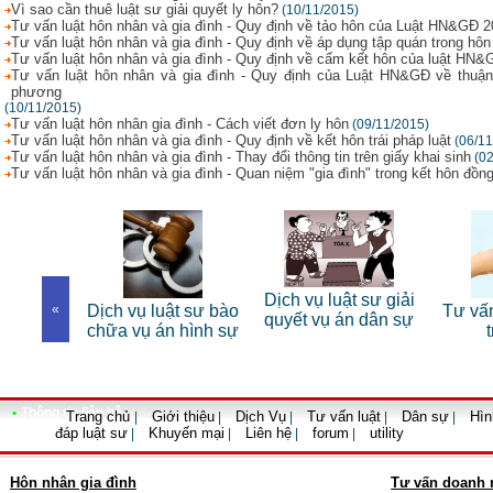
Vì sao cần thuê luật sư giải quyết ly hôn?
(10/11/2015)
Tư vấn luật hôn nhân và gia đình - Quy định về tảo hôn của Luật HN&GĐ 
Tư vấn luật hôn nhân và gia đình - Quy định về áp dụng tập quán trong hôn
Tư vấn luật hôn nhân và gia đình - Quy định về cấm kết hôn của luật HN
Tư vấn luật hôn nhân và gia đình - Quy định của Luật HN&GĐ về thuận 
phương
(10/11/2015)
Tư vấn luật hôn nhân gia đình - Cách viết đơn ly hôn
(09/11/2015)
Tư vấn luật hôn nhân và gia đình - Quy định về kết hôn trái pháp luật
(06/11
Tư vấn luật hôn nhân và gia đình - Thay đổi thông tin trên giấy khai sinh
(0
Tư vấn luật hôn nhân và gia đình - Quan niệm "gia đình" trong kết hôn đồng
 sư riêng
Dịch vụ luật sư giải
«
Dịch vụ luật sư bào
Tư vấn
nhân
quyết vụ án dân sự
chữa vụ án hình sự
•
Thông tin liên hệ
Trang chủ
Giới thiệu
Dịch Vụ
Tư vấn luật
Dân sự
Hìn
|
|
|
|
|
đáp luật sư
Khuyến mại
Liên hệ
forum
utility
|
|
|
|
Hôn nhân gia đình
Tư vấn doanh 