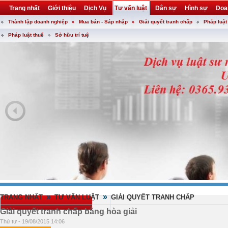
Trang nhất
Giới thiệu
Dịch Vụ
Tư vấn luật
Dân sự
Hình sự
Doa
Thành lập doanh nghiệp
Mua bán - Sáp nhập
Giải quyết tranh chấp
Pháp luật
Khuyến mại
Liên hệ
forum
utility
Pháp luật thuế
Sở hữu trí tuệ
»
»
TRANG NHẤT
TƯ VẤN LUẬT
GIẢI QUYẾT TRANH CHẤP
Giải quyết tranh chấp bằng hòa giải
Thứ tư - 19/08/2015 14:06