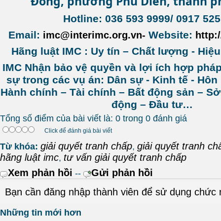
Đồng, phường Phú Diễn, thành p
Hotline: 036 593 9999/ 0917 525
Email:
Website:
imc@interimc.org.vn-
http:
Hãng luật IMC : Uy tín – Chất lượng - Hiệ
IMC Nhận bảo vệ quyền và lợi ích hợp phá
sự trong các vụ án: Dân sự - Kinh tế - Hôn
Hành chính – Tài chính – Bất động sản – Sở 
động – Đầu tư…
Tổng số điểm của bài viết là: 0 trong 0 đánh giá
Click để đánh giá bài viết
giải quyết tranh chấp
giải quyết tranh ch
Từ khóa:
,
hãng luật imc
tư vấn giải quyết tranh chấp
,
Xem phản hồi
Gửi phản hồi
--
Bạn cần đăng nhập thành viên để sử dụng chức
Những tin mới hơn