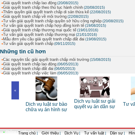
Giải quyết tranh chấp lao động
(20/08/2015)
Giải quyết tranh chấp theo thủ tục hành chính
(20/08/2015)
Thẩm quyền giải quyết tranh chấp di sản thừa kế
(22/08/2015)
Giải quyết tranh chấp về môi trường
(22/08/2015)
Tư vấn giải quyết tranh chấp quyền sở hữu công nghiệp
(20/08/2015)
Tư vấn giải quyết tranh chấp hợp đồng kinh tế
(19/08/2015)
Giải quyết tranh chấp thương mại quốc tế
(19/01/2016)
Tư vấn giải quyết tranh chấp thương mại
(21/01/2016)
Mẫu đơn yêu cầu giải quyết tranh chấp đất đai
(19/08/2015)
Tư vấn giải quyết tranh chấp
(09/11/2015)
Những tin cũ hơn
Các nguyên tắc giải quyết tranh chấp môi trường
(15/08/2015)
Giải quyết tranh chấp lao động
(06/05/2013)
Giải quyết tranh chấp đất đai
(06/05/2013)
Giải quyết tranh chấp việc làm
(06/05/2013)
«
 sư riêng
Dịch vụ luật sư giải
Dịch vụ luật sư bào
Tư vấn
nhân
quyết vụ án dân sự
chữa vụ án hình sự
•
Thông tin liên hệ
Trang chủ
Giới thiệu
Dịch Vụ
Tư vấn luật
Dân sự
Hìn
|
|
|
|
|