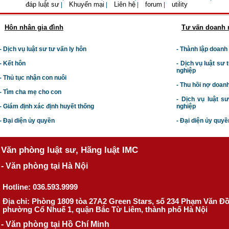
đáp luật sư
Khuyến mại
Liên hệ
forum
utility
|
|
|
|
Hôn nhân gia đình
Tư vấn doanh 
- Dịch vụ luật sư tư vấn ly hôn
- Thành lập doanh
- Kết hôn
-
Dịch vụ luật sư t
nghiệp
- Thủ tục nhận con nuôi
- Thu hồi nợ doan
- Tìm cha mẹ cho con
- Dịch vụ luật s
- Giám định xác định huyết thống
nghiệp
- Đại diện ủy quyền
- Đại diện ủy quyề
Văn phòng luật sư, Hãng luật IMC
- Văn phòng tại Hà Nội
Hotline: 036.593.9999
Địa chỉ: Phòng 1809 tòa 27A2 Green Stars, số 234 Phạm Văn Đ
phường Cổ Nhuế 1, quận Bắc Từ Liêm, thành phố Hà Nội
- Văn phòng tại Hồ Chí Minh