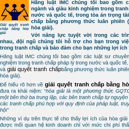
Hãng luật IMC chúng tôi bao gồm c
ngành và giàu kinh nghiệm trong tranh
nước và quốc tế, trong tòa án trọng tài
chấp bằng phương thức luân phiên 
Giải quyết tranh
hòa giải).
chấp bằng hòa
giải
Với năng lực tuyệt vời trong các trì
nhau, đội ngũ chúng tôi hỗ trợ cho bạn trong việ
trong tranh chấp và bảo đảm cho bạn những lợi ích t
Hãng luật IMC
chúng tôi bao gồm các luật sư chuyên
nghiệm trong tranh chấp pháp lý trong nước và quốc tế, t
giải quyết tranh chấp
và
bằng phương thức luân phiê
hòa giải).
giải quyết tranh chấp bằng hò
Để hiểu rõ hơn về
đưa ra khái niệm: “
hòa giải là một phương thức GQTC
một bên thứ ba trung lập, các bên tranh chấp tự nguyện 
các tranh chấp phù hợp với quy định của pháp luật, tr
hội
”
Những ví dụ trên thực tế cho thấy lợi ích của hòa giải l
được mối quan hệ kinh doanh chỉ với mức chi phí thấp