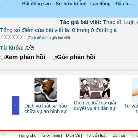
Bất động sản – Sở hữu trí tuệ - Lao động – Đầu tư…
Tác giả bài viết:
Thạc sĩ, Luậ
Tổng số điểm của bài viết là: 0 trong 0 đánh giá
Click để đánh giá bài viết
n/a
Từ khóa:
Xem phản hồi
Gửi phản hồi
--
iêng
Dịch vụ luật sư giải
Dịch vụ luật sư bào
«
Tư vấn luật 
quyết vụ án dân sự
chữa vụ án hình sự
trọn g
•
Thông tin liên hệ
Trang chủ
Giới thiệu
Dịch Vụ
Tư vấn luật
Dân sự
Hìn
|
|
|
|
|