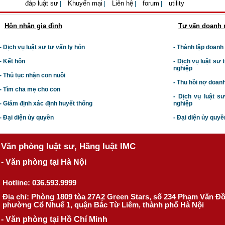
đáp luật sư
Khuyến mại
Liên hệ
forum
utility
|
|
|
|
Hôn nhân gia đình
Tư vấn doanh 
- Dịch vụ luật sư tư vấn ly hôn
- Thành lập doanh
- Kết hôn
-
Dịch vụ luật sư t
nghiệp
- Thủ tục nhận con nuôi
- Thu hồi nợ doan
- Tìm cha mẹ cho con
- Dịch vụ luật s
- Giám định xác định huyết thống
nghiệp
- Đại diện ủy quyền
- Đại diện ủy quyề
Văn phòng luật sư, Hãng luật IMC
- Văn phòng tại Hà Nội
Hotline: 036.593.9999
Địa chỉ: Phòng 1809 tòa 27A2 Green Stars, số 234 Phạm Văn Đ
phường Cổ Nhuế 1, quận Bắc Từ Liêm, thành phố Hà Nội
- Văn phòng tại Hồ Chí Minh